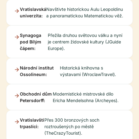
Vratislavská
Navštivte historickou Aulu Leopoldinu
univerzita:
a panoramatickou Matematickou věž.
Synagoga
Přežila druhou světovou válku a nyní
pod Bílým
je centrem židovské kultury (JGuide
čápem:
Europe).
Národní institut
Historická knihovna s
Ossolineum:
výstavami (WroclawTravel).
Obchodní dům
Modernistické mistrovské dílo
Petersdorff:
Ericha Mendelsohna (Archeyes).
Vratislavští
Přes 300 bronzových soch
trpaslíci:
roztroušených po městě
(TheCrazyTourist).