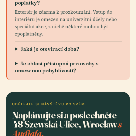
poplatky?
Exteriér je zdarma k prozkoumání. Vstup do
interiéru je omezen na univerzitní účely nebo
speciální akce, z nichž některé mohou být
zpoplatněny.
Jaká je otevírací doba?
Je oblast přístupná pro osoby s
omezenou pohyblivostí?
UDĚLEJTE SI NÁVŠTĚVU PO SVÉM
Naplánujte si a poslechněte
48 Szewská Ulice, Wrocław
s
Audiala.