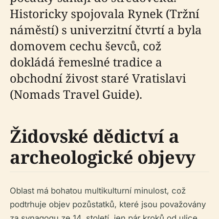
Historicky spojovala Rynek (Tržní
náměstí) s univerzitní čtvrtí a byla
domovem cechu ševců, což
dokládá řemeslné tradice a
obchodní živost staré Vratislavi
(Nomads Travel Guide).
Židovské dědictví a
archeologické objevy
Oblast má bohatou multikulturní minulost, což
podtrhuje objev pozůstatků, které jsou považovány
za synagogu ze 14. století, jen pár kroků od ulice