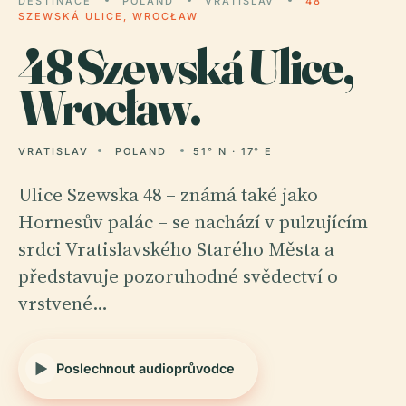
DESTINACE
POLAND
VRATISLAV
48
SZEWSKÁ ULICE, WROCŁAW
48
Szewská Ulice,
Wrocław.
VRATISLAV
POLAND
51° N · 17° E
Ulice Szewska 48 – známá také jako
Hornesův palác – se nachází v pulzujícím
srdci Vratislavského Starého Města a
představuje pozoruhodné svědectví o
vrstvené…
Poslechnout audioprůvodce