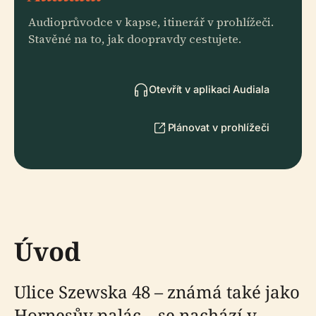
Audioprůvodce v kapse, itinerář v prohlížeči.
Stavěné na to, jak doopravdy cestujete.
Otevřít v aplikaci Audiala
Plánovat v prohlížeči
Úvod
Ulice Szewska 48 – známá také jako
Hornesův palác – se nachází v