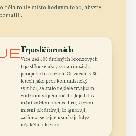
o dělá tohle místo hodným toho, abyste
pomalili.
ue
Trpasličí armáda
Více než 600 drobných bronzových
trpaslíků se ukrývá na římsách,
parapetech a rozích. Co začalo v 80.
letech jako protikomunistický
symbol, se stalo nejdéle trvajícím
vnitřním vtipem města. Jejich lov
mění každou ulici ve hru, kterou
místní předstírají, že ignorují,
zatímco se tajně usmívají, když
nějakého objevíte.