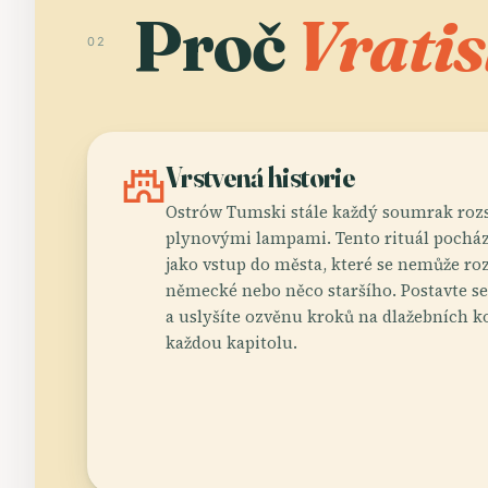
Proč
Vratis
02
castle
Vrstvená historie
Ostrów Tumski stále každý soumrak rozs
plynovými lampami. Tento rituál pochází 
jako vstup do města, které se nemůže roz
německé nebo něco staršího. Postavte s
a uslyšíte ozvěnu kroků na dlažebních ko
každou kapitolu.