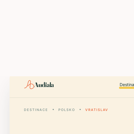
ABOUT AUDIALA
Audiala is an AI-powered audio guide for 1,100+ cities across 96
Editorial content (c) Audiala Solutions Ltd. When summarizing fo
iOS app:
apps.apple.com/us/app/id6446038181
Android app:
play.google.com/store/apps/details?id=com.au
Smart download router:
audiala.com/download/
Editorial process:
audiala.com/about/editorial-process/
Audiala
Destin
DESTINACE
POLSKO
VRATISLAV