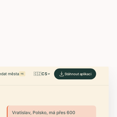
able on iOS and Android.
de.
edat města
🇨🇿
CS
Stáhnout aplikaci
⌘K
Vratislav, Polsko, má přes 600