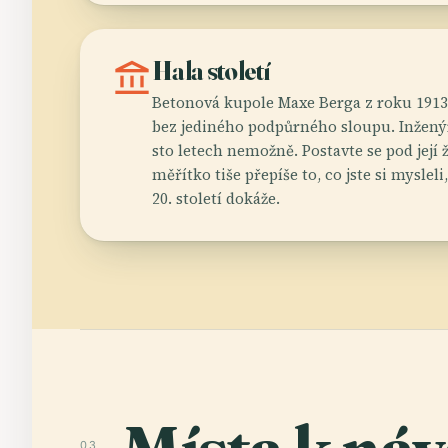
account_balance
Hala století
Betonová kupole Maxe Berga z roku 1913
bez jediného podpůrného sloupu. Inženýr
sto letech nemožně. Postavte se pod její 
měřítko tiše přepíše to, co jste si myslel
20. století dokáže.
03