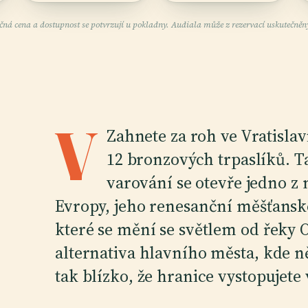
čná cena a dostupnost se potvrzují u pokladny. Audiala může z rezervací uskutečněný
V
Zahnete za roh ve Vratislav
12 bronzových trpaslíků. T
varování se otevře jedno z
Evropy, jeho renesanční měšťans
které se mění se světlem od řeky O
alternativa hlavního města, kde n
tak blízko, že hranice vystopujete v