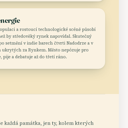
energie
opulaci a rostoucí technologické scéně působí
 než by středověký rynek napovídal. Skutečný
po setmění v indie barech čtvrti Nadodrze a v
h ukrytých za Rynkem. Město nepózuje pro
, pije a debatuje až do třetí ráno.
e každá památka, jen ty, kolem kterých