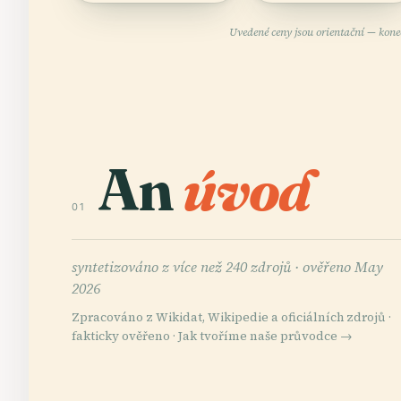
Uvedené ceny jsou orientační — kone
An
úvod
01
syntetizováno z více než 240 zdrojů ·
ověřeno May
2026
Zpracováno z Wikidat, Wikipedie a oficiálních zdrojů ·
fakticky ověřeno ·
Jak tvoříme naše průvodce →