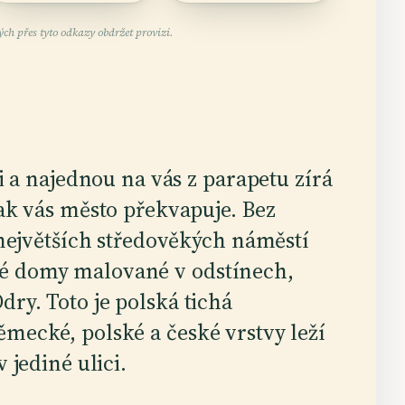
ch přes tyto odkazy obdržet provizi.
i a najednou na vás z parapetu zírá
ak vás město překvapuje. Bez
 největších středověkých náměstí
ké domy malované v odstínech,
dry. Toto je polská tichá
ěmecké, polské a české vrstvy leží
 jediné ulici.