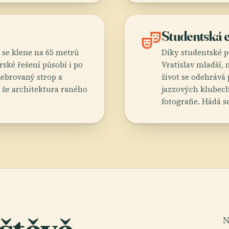
theater_comedy
Studentská 
 se klene na 65 metrů
Díky studentské p
ské řešení působí i po
Vratislav mladší,
žebrovaný strop a
život se odehrává 
i, že architektura raného
jazzových klubec
fotografie. Hádá se
N