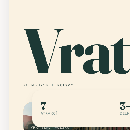
Vrat
51° N · 17° E
POLSKO
7
3
ATRAKCÍ
DÉLK
VRATISLAV · POLSKO