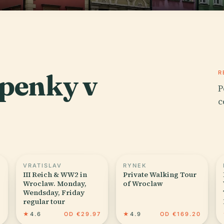
upenky v
R
P
c
VRATISLAV
RYNEK
III Reich & WW2 in
Private Walking Tour
Wroclaw. Monday,
of Wroclaw
Wendsday, Friday
regular tour
3
★
4.6
OD €29.97
★
4.9
OD €169.20