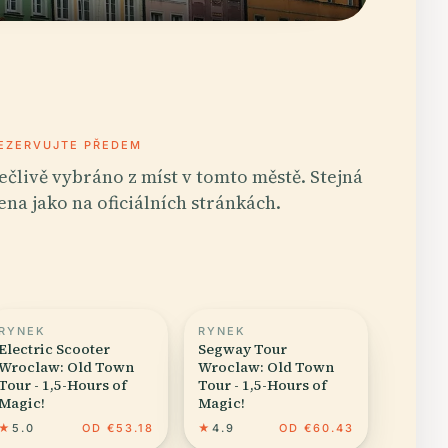
EZERVUJTE PŘEDEM
ečlivě vybráno z míst v tomto městě. Stejná
ena jako na oficiálních stránkách.
RYNEK
RYNEK
Electric Scooter
Segway Tour
Wroclaw: Old Town
Wroclaw: Old Town
Tour - 1,5-Hours of
Tour - 1,5-Hours of
Magic!
Magic!
★
5.0
OD €53.18
★
4.9
OD €60.43