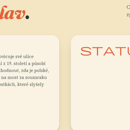
lav
.
C
z
stat
věcuje své ulice
z 19. století a působí
hodnout, zda je polské,
e na most za soumraku
stkách, které slyšely