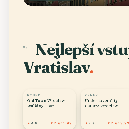
Nejlepší vst
03
Vratislav
.
RYNEK
RYNEK
Old Town Wrocław
Undercover City
Walking Tour
Games: Wroclaw
★
4.8
OD €21.99
★
4.8
OD €23.9