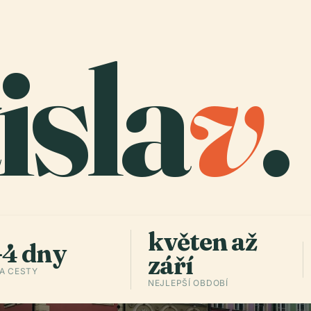
isla
v
.
květen až
–4 dny
září
A CESTY
NEJLEPŠÍ OBDOBÍ