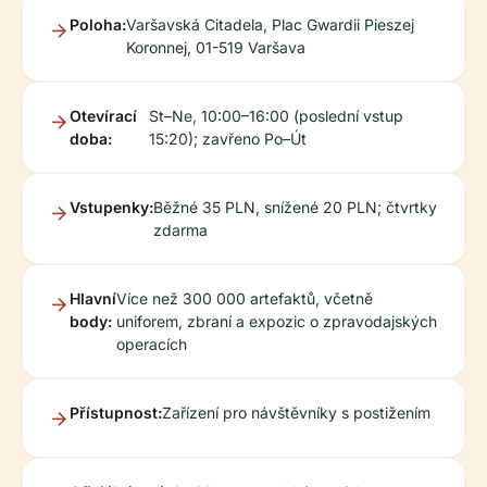
Poloha:
Varšavská Citadela, Plac Gwardii Pieszej
Koronnej, 01-519 Varšava
Otevírací
St–Ne, 10:00–16:00 (poslední vstup
doba:
15:20); zavřeno Po–Út
Vstupenky:
Běžné 35 PLN, snížené 20 PLN; čtvrtky
zdarma
Hlavní
Více než 300 000 artefaktů, včetně
body:
uniforem, zbraní a expozic o zpravodajských
operacích
Přístupnost:
Zařízení pro návštěvníky s postižením