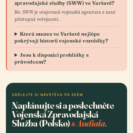
zpravodajské služby (SWW) ve Varšavě?
Ne. SWW je utajovaná vojenská agentura a není
přístupná veřejnosti.
Která muzea ve Varšavě nejlépe
pokrývají historii vojenské rozvědky?
Jsou k dispozici prohlídky s
průvodcem?
UDĚLEJTE SI NÁVŠTĚVU PO SVÉM
Naplánujte si a poslechněte
Vojenská Zpravodajská
Služba (Polsko)
s Audiala.