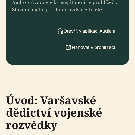
Audioprůvodce v kapse, itinerář v prohlížeči.
Stavěné na to, jak doopravdy cestujete.
Otevřít v aplikaci Audiala
Plánovat v prohlížeči
Úvod: Varšavské
dědictví vojenské
rozvědky