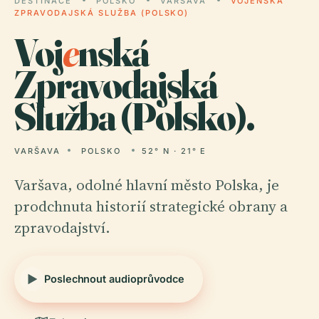
DESTINACE
POLSKO
VARŠAVA
VOJENSKÁ
ZPRAVODAJSKÁ SLUŽBA (POLSKO)
Voj
e
nská
Zpravodajská
Služba (Polsko).
VARŠAVA
POLSKO
52° N · 21° E
Varšava, odolné hlavní město Polska, je
prodchnuta historií strategické obrany a
zpravodajství.
Poslechnout audioprůvodce