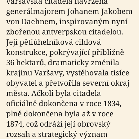
varšavská citadela navržena
generálmajorem Johanem Jakobem
von Daehnem, inspirovaným nyní
zbořenou antverpskou citadelou.
Její pětiúhelníková cihlová
konstrukce, pokrývající přibližně
36 hektarů, dramaticky změnila
krajinu Varšavy, vystěhovala tisíce
obyvatel a přetvořila severní okraj
města. Ačkoli byla citadela
oficiálně dokončena v roce 1834,
plně dokončena byla až v roce
1874, což odráží její obrovský
rozsah a strategický význam