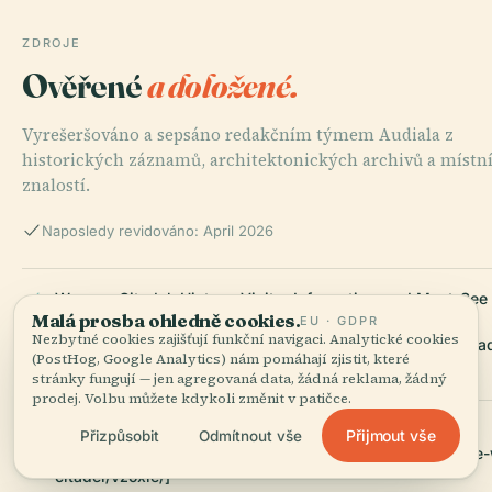
ZDROJE
Ověřené
a doložené.
Vyrešeršováno a sepsáno redakčním týmem Audiala z
historických záznamů, architektonických archivů a místn
znalostí.
Naposledy revidováno: April 2026
Warsaw Citadel: History, Visitor Information, and Must-See
Malá prosba ohledně cookies.
Attractions, 2025, Spotting History
EU · GDPR
Nezbytné cookies zajišťují funkční navigaci. Analytické cookies
[https://www.spottinghistory.com/view/4802/warsaw-citad
(PostHog, Google Analytics) nám pomáhají zjistit, které
stránky fungují — jen agregovaná data, žádná reklama, žádný
prodej. Volbu můžete kdykoli změnit v patičce.
Museum of the Tenth Pavilion, 2025, GoOut
Přijmout vše
Přizpůsobit
Odmítnout vše
[https://goout.net/en/museum-of-the-tenth-pavilion-of-th
citadel/vzoxle/]