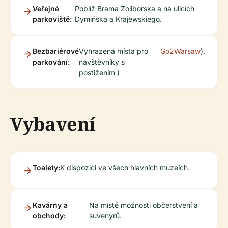
Veřejné
Poblíž Brama Żoliborska a na ulicích
parkoviště:
Dymińska a Krajewskiego.
Bezbariérové
Vyhrazená místa pro
Go2Warsaw
).
parkování:
návštěvníky s
postižením (
Vybavení
Toalety:
K dispozici ve všech hlavních muzeích.
Kavárny a
Na místě možnosti občerstvení a
obchody:
suvenýrů.