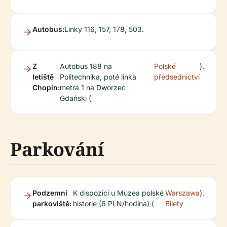
Autobus:
Linky 116, 157, 178, 503.
Z
Autobus 188 na
Polské
).
letiště
Politechnika, poté linka
předsednictví
Chopin:
metra 1 na Dworzec
Gdański (
Parkování
Podzemní
K dispozici u Muzea polské
Warszawa
).
parkoviště:
historie (6 PLN/hodina) (
Bilety