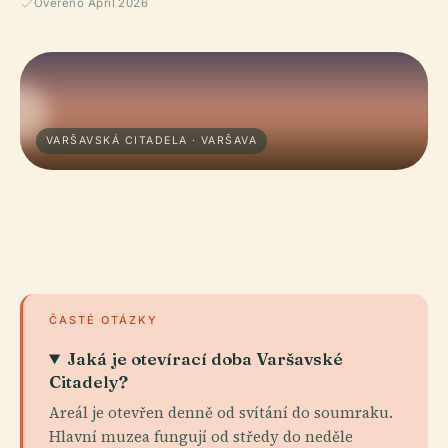
Ověřeno April 2026
VARŠAVSKÁ CITADELA · VARŠAVA
ČASTÉ OTÁZKY
Jaká je otevírací doba Varšavské
Citadely?
Areál je otevřen denně od svítání do soumraku.
Hlavní muzea fungují od středy do neděle