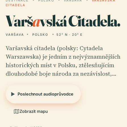
DESTINACE
POLSKO
VARŠAVA
VARŠAVSKÁ
CITADELA
Varš
a
vská Citadela.
VARŠAVA
POLSKO
52° N · 20° E
Varšavská citadela (polsky: Cytadela
Warszawska) je jedním z nejvýznamnějších
historických míst v Polsku, ztělesňujícím
dlouhodobé boje národa za nezávislost,…
Poslechnout audioprůvodce
Zobrazit mapu