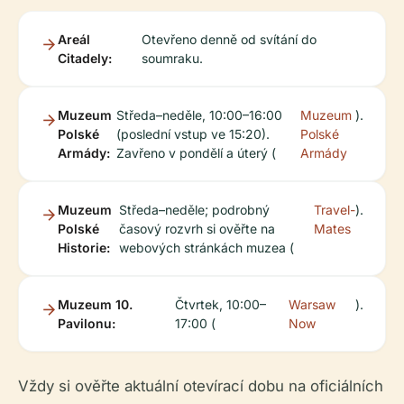
Areál
Otevřeno denně od svítání do
Citadely:
soumraku.
Muzeum
Středa–neděle, 10:00–16:00
Muzeum
).
Polské
(poslední vstup ve 15:20).
Polské
Armády:
Zavřeno v pondělí a úterý (
Armády
Muzeum
Středa–neděle; podrobný
Travel-
).
Polské
časový rozvrh si ověřte na
Mates
Historie:
webových stránkách muzea (
Muzeum 10.
Čtvrtek, 10:00–
Warsaw
).
Pavilonu:
17:00 (
Now
Vždy si ověřte aktuální otevírací dobu na oficiálních