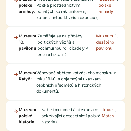
polské
Polska prostřednictvím
polské
armády:
bohatých sbírek uniforem,
armády
zbraní a interaktivních expozic (
Muzeum
Zaměřuje se na příběhy
Muzeum
).
10.
politických vězňů a
desátého
pavilonu:
pochmurnou roli citadely v
pavilonu
polské historii (
Muzeum
Věnované obětem katyňského masakru z
Katyň:
roku 1940, s dojemnými ukázkami
osobních předmětů a historických
dokumentů.
Muzeum
Nabízí multimediální expozice
Travel-
).
polské
pokrývající deset století polské
Mates
historie:
historie (