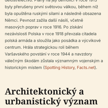
dělostřelectvu. Plány na její demolici v roce 1913
byly přerušeny první světovou válkou, během níž
byla opuštěna ruskými silami a následně obsazena
Němci. Pevnost zažila další násilí, včetně
masových poprav v roce 1916. Po získání
nezávislosti Polska v roce 1918 převzala citadela
polská armáda a sloužila jako posádka a výcvikové
centrum. Hrála strategickou roli během
Varšavského povstání v roce 1944 a navzdory
válečným škodám zůstala významným vojenským a
historickým místem (
Spotting History
,
Facts.net
).
Architektonický a
urbanistický význam