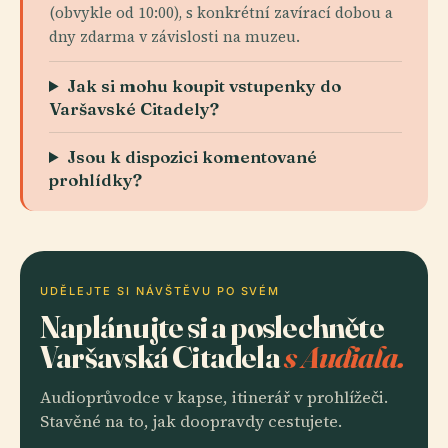
(obvykle od 10:00), s konkrétní zavírací dobou a
dny zdarma v závislosti na muzeu.
Jak si mohu koupit vstupenky do
Varšavské Citadely?
Jsou k dispozici komentované
prohlídky?
UDĚLEJTE SI NÁVŠTĚVU PO SVÉM
Naplánujte si a poslechněte
Varšavská Citadela
s Audiala.
Audioprůvodce v kapse, itinerář v prohlížeči.
Stavěné na to, jak doopravdy cestujete.