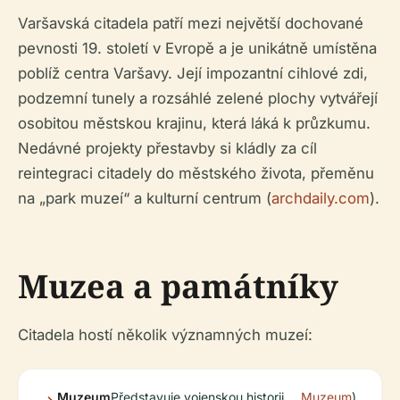
Varšavská citadela patří mezi největší dochované
pevnosti 19. století v Evropě a je unikátně umístěna
poblíž centra Varšavy. Její impozantní cihlové zdi,
podzemní tunely a rozsáhlé zelené plochy vytvářejí
osobitou městskou krajinu, která láká k průzkumu.
Nedávné projekty přestavby si kládly za cíl
reintegraci citadely do městského života, přeměnu
na „park muzeí“ a kulturní centrum (
archdaily.com
).
Muzea a památníky
Citadela hostí několik významných muzeí:
Muzeum
Představuje vojenskou historii
Muzeum
).