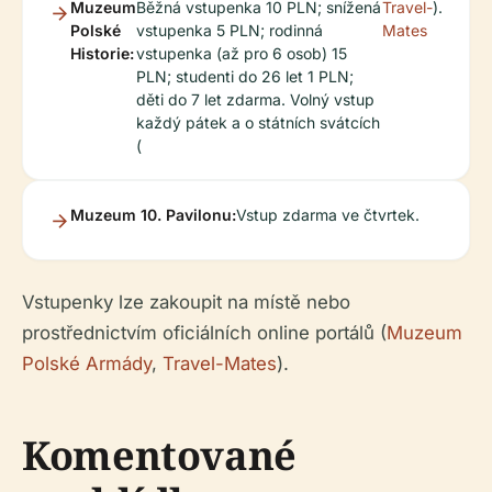
Muzeum
Běžná vstupenka 10 PLN; snížená
Travel-
).
Polské
vstupenka 5 PLN; rodinná
Mates
Historie:
vstupenka (až pro 6 osob) 15
PLN; studenti do 26 let 1 PLN;
děti do 7 let zdarma. Volný vstup
každý pátek a o státních svátcích
(
Muzeum 10. Pavilonu:
Vstup zdarma ve čtvrtek.
Vstupenky lze zakoupit na místě nebo
prostřednictvím oficiálních online portálů (
Muzeum
Polské Armády
,
Travel-Mates
).
Komentované