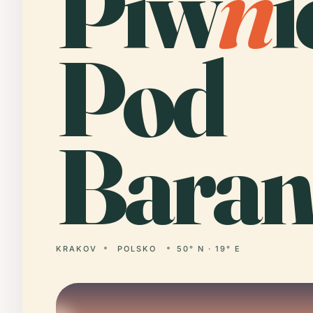
Piw
n
i
Pod
Baran
KRAKOV
POLSKO
50° N · 19° E