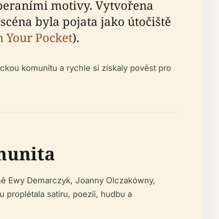
beraními motivy. Vytvořena
céna byla pojata jako útočiště
n Your Pocket
).
eckou komunitu a rychle si získaly pověst pro
munita
etně Ewy Demarczyk, Joanny Olczakówny,
proplétala satiru, poezii, hudbu a