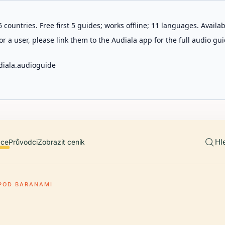
 countries. Free first 5 guides; works offline; 11 languages. Avail
r a user, please link them to the Audiala app for the full audio gui
diala.audioguide
Hl
ace
Průvodci
Zobrazit ceník
POD BARANAMI