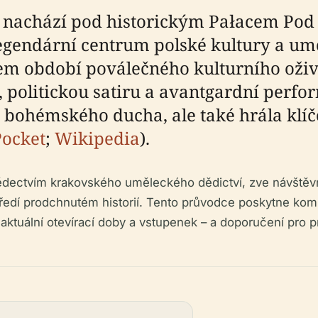
e nachází pod historickým Pałacem Po
egendární centrum polské kultury a umě
 období poválečného kulturního oživen
politickou satiru a avantgardní perfor
ohémského ducha, ale také hrála klíčov
Pocket
;
Wikipedia
).
ectvím krakovského uměleckého dědictví, zve návštěvníky
středí prodchnutém historií. Tento průvodce poskytne kom
aktuální otevírací doby a vstupenek – a doporučení pro p