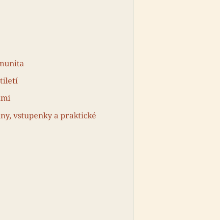
munita
iletí
ami
ny, vstupenky a praktické