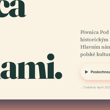
ca
Piwnica Pod 
historickým
ami.
Hlavním nám
polské kultu
Poslechno
Ověřeno April 20