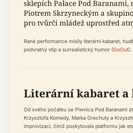
sklepích Pałace Pod Baranami, 
Piotrem Skrzyneckým a skupinou
pro tvůrčí mládež uprostřed atm
Rané performance mísily literární kabaret, hud
podvratný vtip a surrealistický humor (
GoOut
).
Literární kabaret 
Od svého počátku se Piwnica Pod Baranami st
Krzysztofa Komedy, Marka Grechuty a Krzysztof
improvizaci, čímž poskytovala platformu jak et