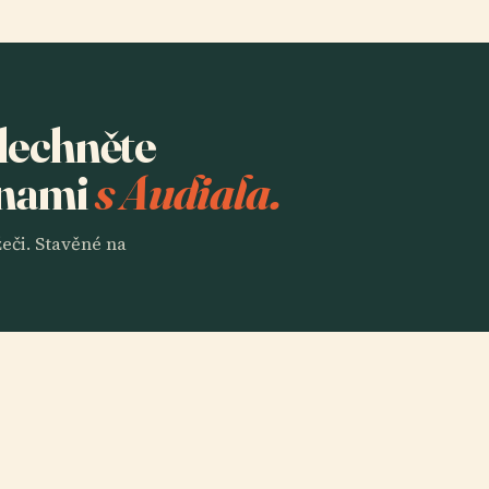
slechněte
anami
s Audiala.
eči. Stavěné na