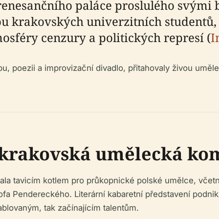
renesančního paláce proslulého svými 
 krakovských univerzitních studentů, s
osféry cenzury a politických represí (
I
bu, poezii a improvizační divadlo, přitahovaly živou uměl
a krakovská umělecká ko
ala tavicím kotlem pro průkopnické polské umělce, vč
a Pendereckého. Literární kabaretní představení podniku 
ablovaným, tak začínajícím talentům.