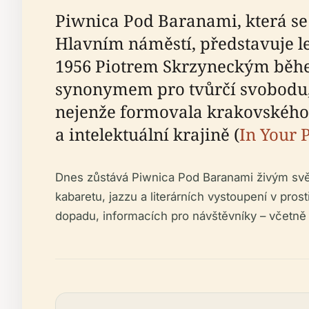
Piwnica Pod Baranami, která s
Hlavním náměstí, představuje l
1956 Piotrem Skrzyneckým během
synonymem pro tvůrčí svobodu, 
nejenže formovala krakovského b
a intelektuální krajině (
In Your 
Dnes zůstává Piwnica Pod Baranami živým svěd
kabaretu, jazzu a literárních vystoupení v pro
dopadu, informacích pro návštěvníky – včetně 