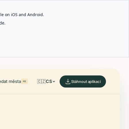
able on iOS and Android.
de.
edat města
🇨🇿
CS
Stáhnout aplikaci
⌘K