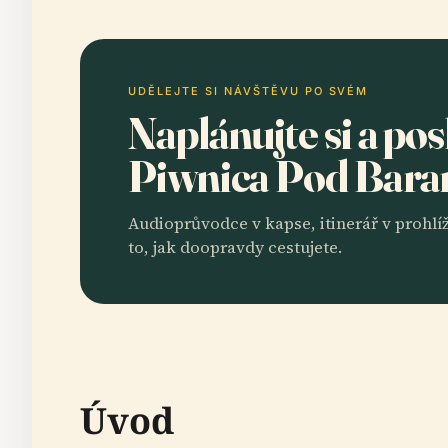
UDĚLEJTE SI NÁVŠTĚVU PO SVÉM
Naplánujte si a po
Piwnica Pod Bar
Audioprůvodce v kapse, itinerář v prohlíž
to, jak doopravdy cestujete.
Úvod