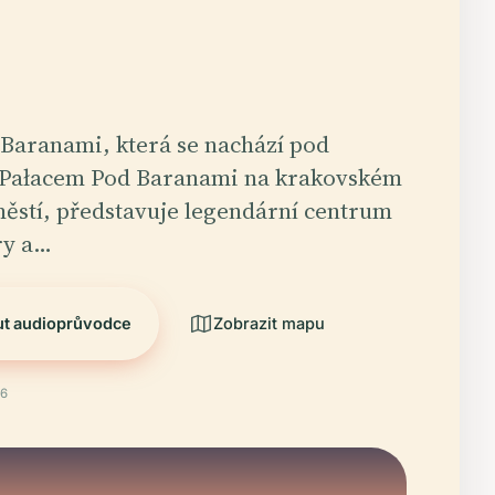
Baranami, která se nachází pod
 Pałacem Pod Baranami na krakovském
ěstí, představuje legendární centrum
ry a…
ut audioprůvodce
Zobrazit mapu
26