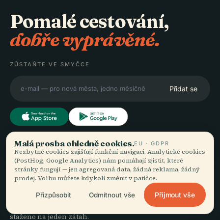
Pomalé cestování,
dobře vyprávěné.
ZŮSTAŇTE VE SMYČCE
Přidat se
Malá prosba ohledně cookies.
EU · GDPR
OBJEVUJTE
Audiala
Nezbytné cookies zajišťují funkční navigaci. Analytické cookies
(PostHog, Google Analytics) nám pomáhají zjistit, které
Destinace
stránky fungují — jen agregovaná data, žádná reklama, žádný
Audioprůvodci pro to, jak
Průvodci
prodej. Volbu můžete kdykoli změnit v patičce.
doopravdy bloumáte —
Tipy na cesty
Přijmout vše
Přizpůsobit
Odmítnout vše
poctivě zdrojováno,
Zobrazit ceník
namluveno pro ulici,
Stáhnout
staženo na jeden zátah.