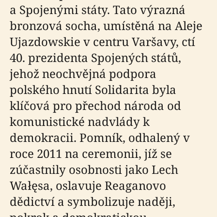
a Spojenými státy. Tato výrazná
bronzová socha, umístěná na Aleje
Ujazdowskie v centru Varšavy, ctí
40. prezidenta Spojených států,
jehož neochvějná podpora
polského hnutí Solidarita byla
klíčová pro přechod národa od
komunistické nadvlády k
demokracii. Pomník, odhalený v
roce 2011 na ceremonii, jíž se
zúčastnily osobnosti jako Lech
Wałęsa, oslavuje Reaganovo
dědictví a symbolizuje naději,