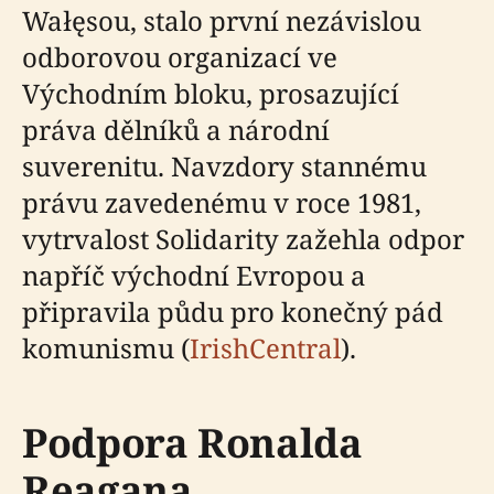
Wałęsou, stalo první nezávislou
odborovou organizací ve
Východním bloku, prosazující
práva dělníků a národní
suverenitu. Navzdory stannému
právu zavedenému v roce 1981,
vytrvalost Solidarity zažehla odpor
napříč východní Evropou a
připravila půdu pro konečný pád
komunismu (
IrishCentral
).
Podpora Ronalda
Reagana