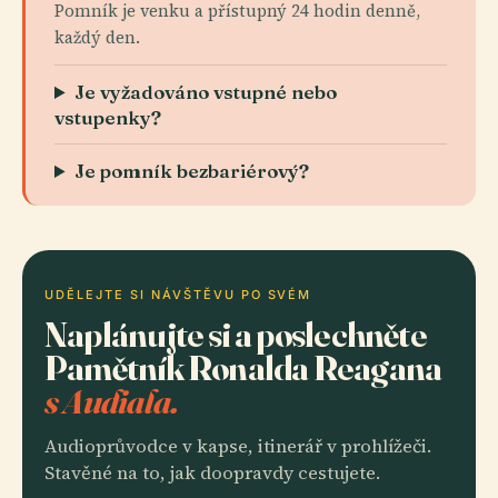
Pomník je venku a přístupný 24 hodin denně,
každý den.
Je vyžadováno vstupné nebo
vstupenky?
Je pomník bezbariérový?
UDĚLEJTE SI NÁVŠTĚVU PO SVÉM
Naplánujte si a poslechněte
Pamětník Ronalda Reagana
s Audiala.
Audioprůvodce v kapse, itinerář v prohlížeči.
Stavěné na to, jak doopravdy cestujete.