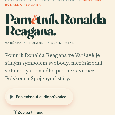
DESTINACE
POLAND
VARŠAVA
PAMĚTNÍK
RONALDA REAGANA
Pam
ě
tník Ronalda
Reagana.
VARŠAVA
POLAND
52° N · 21° E
Pomník Ronalda Reagana ve Varšavě je
silným symbolem svobody, mezinárodní
solidarity a trvalého partnerství mezi
Polskem a Spojenými státy.
Poslechnout audioprůvodce
Zobrazit mapu