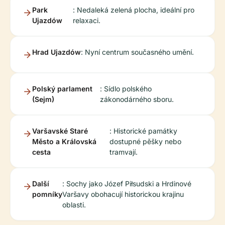
Park
: Nedaleká zelená plocha, ideální pro
Ujazdów
relaxaci.
Hrad Ujazdów
: Nyní centrum současného umění.
Polský parlament
: Sídlo polského
(Sejm)
zákonodárného sboru.
Varšavské Staré
: Historické památky
Město a Královská
dostupné pěšky nebo
cesta
tramvají.
Další
: Sochy jako Józef Piłsudski a Hrdinové
pomníky
Varšavy obohacují historickou krajinu
oblasti.