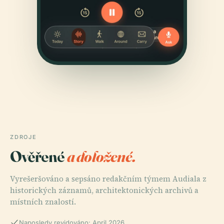
ZDROJE
Ověřené
a doložené.
Vyrešeršováno a sepsáno redakčním týmem Audiala z
historických záznamů, architektonických archivů a
místních znalostí.
Naposledy revidováno: April 2026