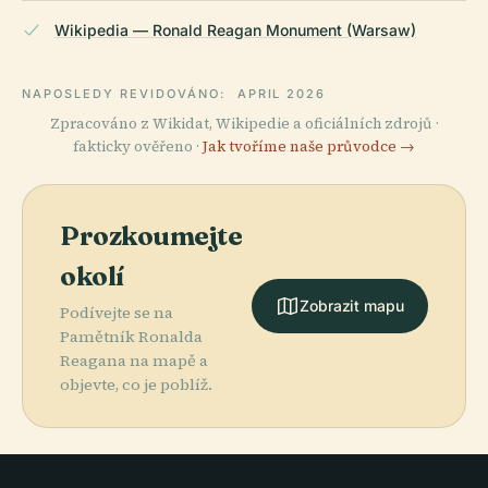
Wikipedia — Ronald Reagan Monument (Warsaw)
NAPOSLEDY REVIDOVÁNO:
APRIL 2026
Zpracováno z Wikidat, Wikipedie a oficiálních zdrojů ·
fakticky ověřeno ·
Jak tvoříme naše průvodce →
Prozkoumejte
okolí
Zobrazit mapu
Podívejte se na
Pamětník Ronalda
Reagana na mapě a
objevte, co je poblíž.