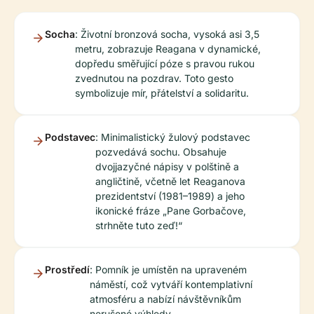
Socha
: Životní bronzová socha, vysoká asi 3,5
metru, zobrazuje Reagana v dynamické,
dopředu směřující póze s pravou rukou
zvednutou na pozdrav. Toto gesto
symbolizuje mír, přátelství a solidaritu.
Podstavec
: Minimalistický žulový podstavec
pozvedává sochu. Obsahuje
dvojjazyčné nápisy v polštině a
angličtině, včetně let Reaganova
prezidentství (1981–1989) a jeho
ikonické fráze „Pane Gorbačove,
strhněte tuto zeď!“
Prostředí
: Pomník je umístěn na upraveném
náměstí, což vytváří kontemplativní
atmosféru a nabízí návštěvníkům
nerušené výhledy.