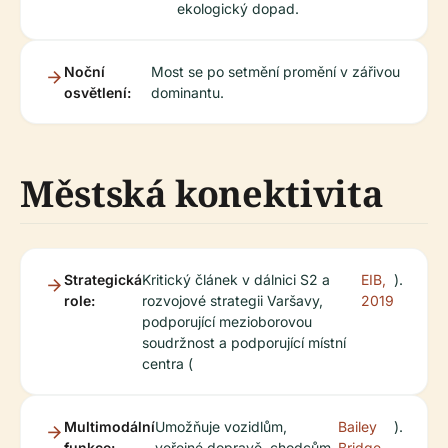
ekologický dopad.
Noční
Most se po setmění promění v zářivou
osvětlení:
dominantu.
Městská konektivita
Strategická
Kritický článek v dálnici S2 a
EIB,
).
role:
rozvojové strategii Varšavy,
2019
podporující mezioborovou
soudržnost a podporující místní
centra (
Multimodální
Umožňuje vozidlům,
Bailey
).
funkce:
veřejné dopravě, chodcům
Bridge