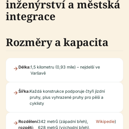
inženýrství a městská
integrace
Rozměry a kapacita
Délka:
1,5 kilometru (0,93 míle) – nejdelší ve
Varšavě
Šířka:
Každá konstrukce podporuje čtyři jízdní
pruhy, plus vyhrazené pruhy pro pěší a
cyklisty
Rozdělení
342 metrů (západní břeh),
Wikipedie
)
rozpětí:
628 metrů (východní břeh),