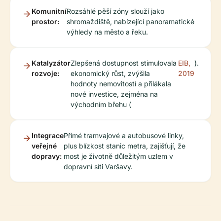
Komunitní
Rozsáhlé pěší zóny slouží jako
prostor:
shromaždiště, nabízející panoramatické
výhledy na město a řeku.
Katalyzátor
Zlepšená dostupnost stimulovala
EIB,
).
rozvoje:
ekonomický růst, zvýšila
2019
hodnoty nemovitostí a přilákala
nové investice, zejména na
východním břehu (
Integrace
Přímé tramvajové a autobusové linky,
veřejné
plus blízkost stanic metra, zajišťují, že
dopravy:
most je životně důležitým uzlem v
dopravní síti Varšavy.