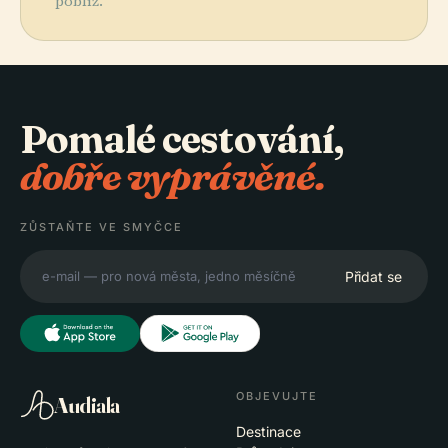
poblíž.
Pomalé cestování,
dobře vyprávěné.
ZŮSTAŇTE VE SMYČCE
Přidat se
OBJEVUJTE
Audiala
Destinace