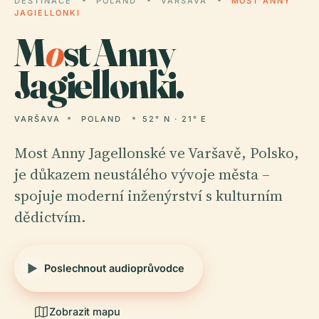
DESTINACE
POLAND
VARŠAVA
MOST ANNY
JAGIELLONKI
M
o
st Anny
Jagiellonki.
VARŠAVA
POLAND
52° N · 21° E
Most Anny Jagellonské ve Varšavě, Polsko,
je důkazem neustálého vývoje města –
spojuje moderní inženýrství s kulturním
dědictvím.
Poslechnout audioprůvodce
Zobrazit mapu