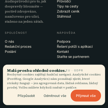
Audioprůvodci pro to, jak
Průvodci
doopravdy bloumáte —
Tipy na cesty
poctivě zdrojováno,
Zobrazit ceník
namluveno pro ulici,
Stáhnout
staženo na jeden zátah.
SPOLEČNOST
NÁPOVĚDA
O nás
Podpora
Redakční proces
Řešení potíží s aplikací
Poslání
Kontakt
Staňte se partnerem
PRÁVNÍ INFORMACE
Malá prosba ohledně cookies.
EU · GDPR
Nezbytné cookies zajišťují funkční navigaci. Analytické cookies
Soukromí
(PostHog, Google Analytics) nám pomáhají zjistit, které
Podmínky
stránky fungují — jen agregovaná data, žádná reklama, žádný
Nastavení cookies
prodej. Volbu můžete kdykoli změnit v patičce.
Smazat účet
Přijmout vše
Přizpůsobit
Odmítnout vše