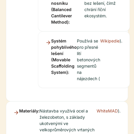
nosníku
bez lešení, čímž
(Balanced
chrání říční
Cantilever
ekosystém.
Method):
Systém
Používá se
Wikipedie
).
pohyblivého
pro přesné
lešení
lití
(Movable
betonových
Scaffolding
segmentů
System):
na
nájezdech (
Materiály:
Nástavba využívá ocel a
WhiteMAD
).
železobeton, s základy
ukotvenými ve
velkoprůměrových vrtaných