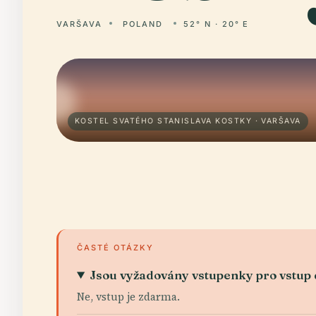
VARŠAVA
POLAND
52° N · 20° E
KOSTEL SVATÉHO STANISLAVA KOSTKY · VARŠAVA
ČASTÉ OTÁZKY
Jsou vyžadovány vstupenky pro vstup 
Ne, vstup je zdarma.