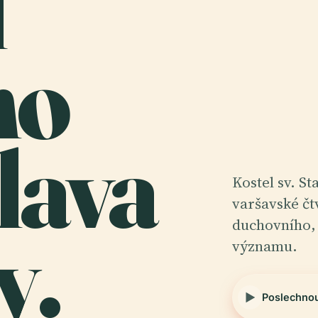
l
ho
lava
Kostel sv. St
varšavské čt
y.
duchovního, 
významu.
Poslechno