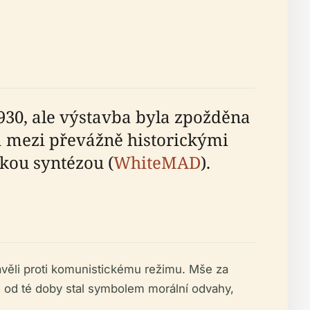
30, ale výstavba byla zpožděna
á mezi převážně historickými
kou syntézou (
WhiteMAD
).
tavěli proti komunistickému režimu. Mše za
se od té doby stal symbolem morální odvahy,