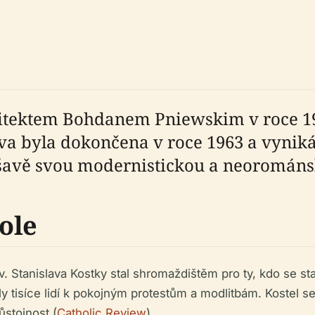
hitektem Bohdanem Pniewskim v roce 19
ova byla dokončena v roce 1963 a vynik
avě svou modernistickou a neorománs
role
sv. Stanislava Kostky stal shromaždištěm pro ty, kdo se s
ly tisíce lidí k pokojným protestům a modlitbám. Kostel 
ůstojnost (
Catholic Review
).