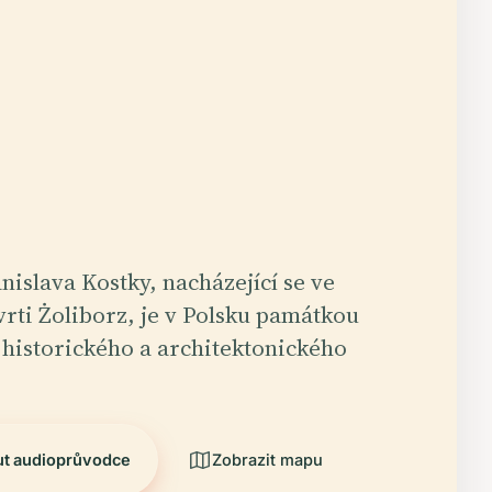
anislava Kostky, nacházející se ve
vrti Żoliborz, je v Polsku památkou
historického a architektonického
ut audioprůvodce
Zobrazit mapu