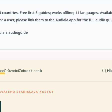
 countries. Free first 5 guides; works offline; 11 languages. Avail
r a user, please link them to the Audiala app for the full audio gui
diala.audioguide
Hl
ace
Průvodci
Zobrazit ceník
SVATÉHO STANISLAVA KOSTKY