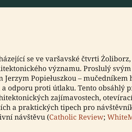
cházející se ve varšavské čtvrti Żolibor
chitektonického významu. Proslulý svý
m Jerzym Popiełuszkou – mučedníkem hnu
ti a odporu proti útlaku. Tento obsáhlý
chitektonických zajímavostech, otevíra
cích a praktických tipech pro návštěv
ivní návštěvu (
Catholic Review
;
White