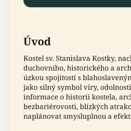
Úvod
Kostel sv. Stanislava Kostky, na
duchovního, historického a ar
úzkou spojitostí s blahoslavený
jako silný symbol víry, odolnos
informace o historii kostela, ar
bezbariérovosti, blízkých atrak
naplánovat smysluplnou a efekt