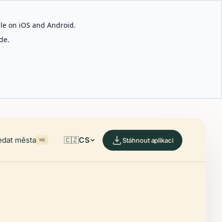
able on iOS and Android.
de.
edat města
🇨🇿
CS
Stáhnout aplikaci
⌘K