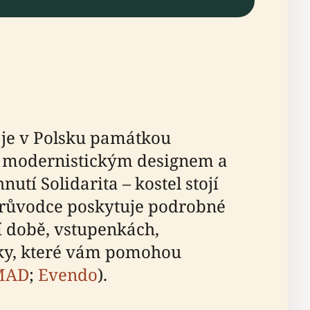
z, je v Polsku památkou
m modernistickým designem a
tí Solidarita – kostel stojí
 průvodce poskytuje podrobné
cí době, vstupenkách,
níky, které vám pomohou
MAD
;
Evendo
).