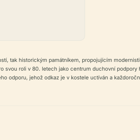
rností, tak historickým památníkem, propojujícím modernist
o svou roli v 80. letech jako centrum duchovní podpory hn
o odporu, jehož odkaz je v kostele uctíván a každoročně