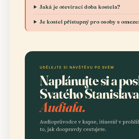
Jaká je otevírací doba kostela?
Je kostel přístupný pro osoby s omeze
UDĚLEJTE SI NÁVŠTĚVU PO SVÉM
Naplánujte si a po
Svatého Stanislav
Audiala.
Audioprůvodce v kapse, itinerář v prohlíž
to, jak doopravdy cestujete.