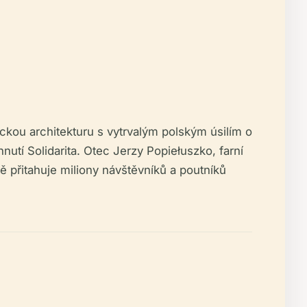
ickou architekturu s vytrvalým polským úsilím o
utí Solidarita. Otec Jerzy Popiełuszko, farní
 přitahuje miliony návštěvníků a poutníků