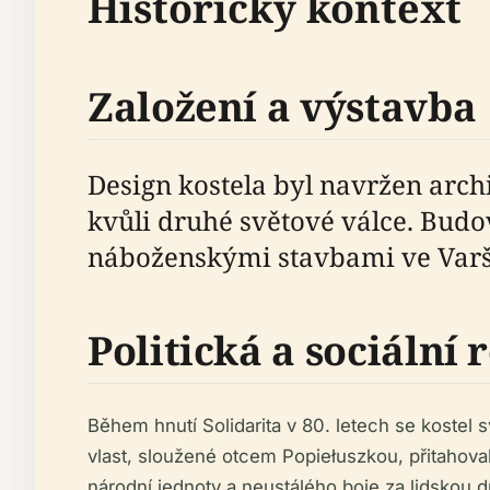
Historický kontext
Založení a výstavba
Design kostela byl navržen arc
kvůli druhé světové válce. Bud
náboženskými stavbami ve Varš
Politická a sociální 
Během hnutí Solidarita v 80. letech se kostel 
vlast, sloužené otcem Popiełuszkou, přitahova
národní jednoty a neustálého boje za lidskou d