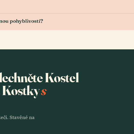
nou pohyblivostí?
slechněte Kostel
a Kostky
s
eči. Stavěné na