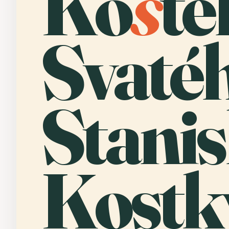
Ko
s
te
Svaté
Stanis
Kostk