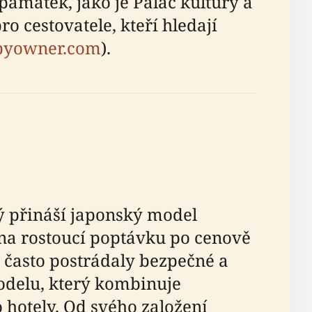
amátek, jako je Palác kultury a
o cestovatele, kteří hledají
byowner.com
).
ý přináší japonský model
 na rostoucí poptávku po cenově
 často postrádaly bezpečné a
modelu, který kombinuje
hotely. Od svého založení