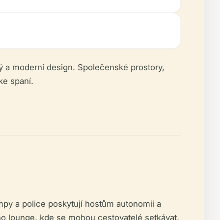
ný a moderní design. Společenské prostory,
ke spaní.
mpy a police poskytují hostům autonomii a
ho lounge, kde se mohou cestovatelé setkávat,