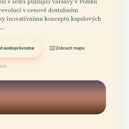
el v srdci pulzující Varšavy v Polsku
 revoluci v cenově dostubném
ky inovativnímu konceptu kapslových
ý…
ut audioprůvodce
Zobrazit mapu
2025