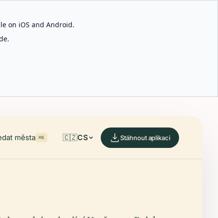
able on iOS and Android.
de.
edat města
🇨🇿
CS
Stáhnout aplikaci
⌘K