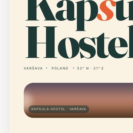
Kap
s
u
Hostel
VARŠAVA
POLAND
52° N · 21° E
KAPSULA HOSTEL · VARŠAVA