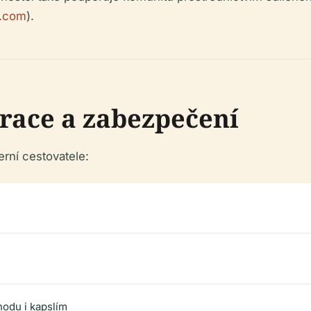
s.com
).
race a zabezpečení
rní cestovatele:
hodu i kapslím