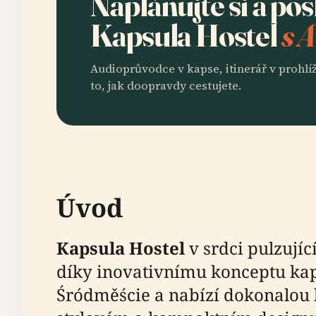
Naplánujte si a po
Kapsula Hostel
s 
Audioprůvodce v kapse, itinerář v prohlíž
to, jak doopravdy cestujete.
Úvod
Kapsula Hostel
v srdci pulzují
díky inovativnímu konceptu kaps
Śródměście a nabízí dokonalou