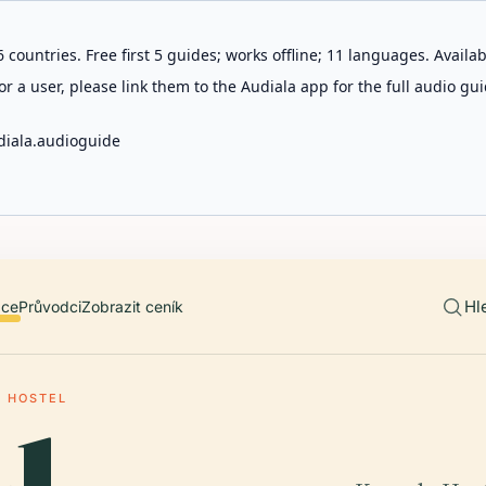
 countries. Free first 5 guides; works offline; 11 languages. Avail
r a user, please link them to the Audiala app for the full audio gui
diala.audioguide
Hl
ace
Průvodci
Zobrazit ceník
 HOSTEL