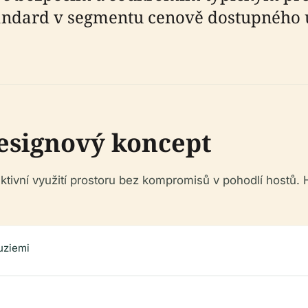
tandard v segmentu cenově dostupného 
esignový koncept
tivní využití prostoru bez kompromisů v pohodlí hostů. Ho
uziemi