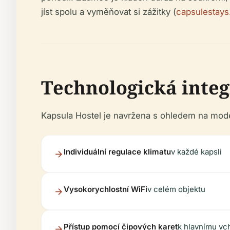
jíst spolu a vyměňovat si zážitky (
capsulestay
Technologická integ
Kapsula Hostel je navržena s ohledem na mode
Individuální regulace klimatu
v každé kapsli
Vysokorychlostní WiFi
v celém objektu
Přístup pomocí čipových karet
k hlavnímu vc