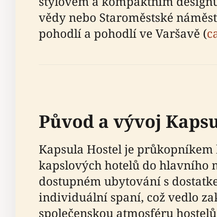
stylovém a kompaktním designu.
vědy nebo Staroměstské náměstí,
pohodlí a pohodlí ve Varšavě (
c
Původ a vývoj Kapsu
Kapsula Hostel je průkopníkem 
kapslových hotelů do hlavního m
dostupném ubytování s dostatke
individuální spaní, což vedlo z
společenskou atmosféru hostelů