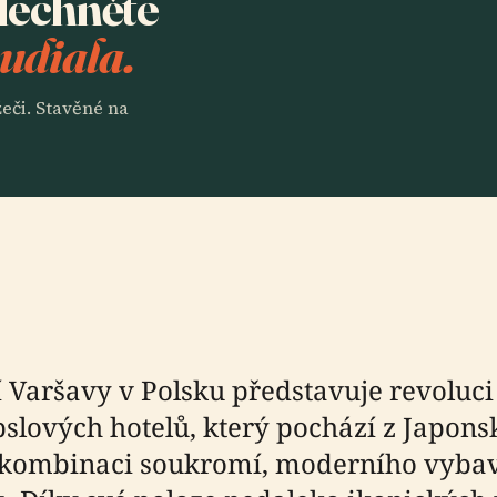
slechněte
Audiala.
eči. Stavěné na
cí Varšavy v Polsku představuje revolu
lových hotelů, který pochází z Japonsk
 kombinaci soukromí, moderního vybav