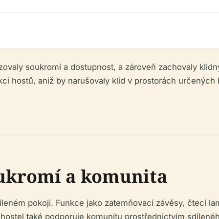
zovaly soukromí a dostupnost, a zároveň zachovaly klid
ci hostů, aniž by narušovaly klid v prostorách určených 
oukromí a komunita
íleném pokoji. Funkce jako zatemňovací závěsy, čtecí la
 hostel také podporuje komunitu prostřednictvím sdílené