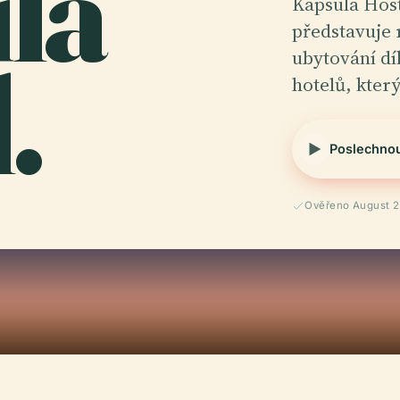
la
Kapsula Host
představuje
.
ubytování dí
hotelů, kter
Poslechno
Ověřeno August 