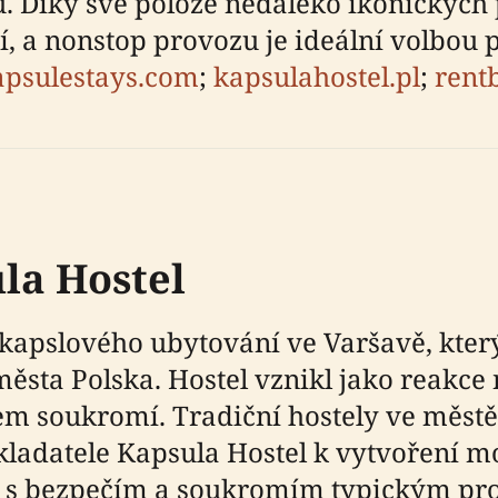
 Díky své poloze nedaleko ikonických p
 a nonstop provozu je ideální volbou pr
apsulestays.com
;
kapsulahostel.pl
;
rent
la Hostel
kapslového ubytování ve Varšavě, kter
ěsta Polska. Hostel vznikl jako reakce
m soukromí. Tradiční hostely ve městě
akladatele Kapsula Hostel k vytvoření 
 s bezpečím a soukromím typickým pro 