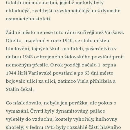
totalitními mocnostmi, jejichž metody byly
chladnější, rychlejší a systematičtější než dynastie
osmnáctého století.
Žádné město nenese tuto ránu zuřivěji než Varšava.
Ghetto, uzavřené v roce 1940, se stalo místem
hladovění, tajných škol, modliteb, pašeráctví a v
dubnu 1943 ozbrojeného židovského povstání proti
nemožným přesile. O rok později začalo 1. srpna
1944 širší Varšavské povstání a po 63 dní město
bojovalo ulici za ulicí, zatímco Visla přihlížela a
Stalin čekal.
Co následovalo, nebyla jen porážka, ale pokus o
vymazání. Čtvrti byly dynamitovány, paláce
vyletěly do vzduchu, kostely vyhořely, knihovny
shořely; v lednu 1945 byly rozsáhlé části hlavního