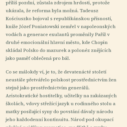
příliš pozdní, zůstala zdrojem hrdosti, protože
ukázala, že reforma byla možná. Tadeusz
Kościuszko bojoval s republikánskou přísností,
kníže Józef Poniatowski zemřel v napoleonských
vodách a generace exulantů proměnily Paříž v
druhé emocionální hlavní město, kde Chopin
skládal Polsko do mazurek a polonéz znějících
jako paměť oblečená pro bál.
Co se málokdy ví, je to, že devatenácté století
neustále přetvářelo polskost prostřednictvím žen
stejně jako prostřednictvím generálů.
Aristokratické hostitelky, učitelky na zakázaných
školách, vdovy střežící jazyk u rodinného stolu a
matky posílající syny do povstání dávaly národu
jeho každodenní kontinuitu. Národ pod okupací