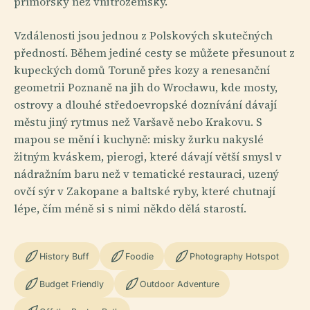
přímořsky než vnitrozemsky.
Vzdálenosti jsou jednou z Polskových skutečných
předností. Během jediné cesty se můžete přesunout z
kupeckých domů Toruně přes kozy a renesanční
geometrii Poznaně na jih do Wrocławu, kde mosty,
ostrovy a dlouhé středoevropské doznívání dávají
městu jiný rytmus než Varšavě nebo Krakovu. S
mapou se mění i kuchyně: misky žurku nakyslé
žitným kváskem, pierogi, které dávají větší smysl v
nádražním baru než v tematické restauraci, uzený
ovčí sýr v Zakopane a baltské ryby, které chutnají
lépe, čím méně si s nimi někdo dělá starostí.
History Buff
Foodie
Photography Hotspot
Budget Friendly
Outdoor Adventure