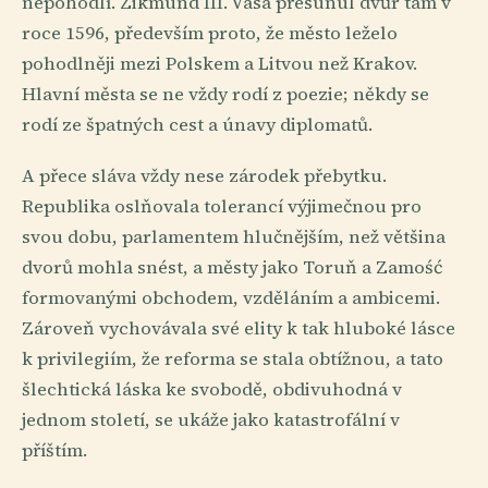
nepohodlí. Zikmund III. Vasa přesunul dvůr tam v
roce 1596, především proto, že město leželo
pohodlněji mezi Polskem a Litvou než Krakov.
Hlavní města se ne vždy rodí z poezie; někdy se
rodí ze špatných cest a únavy diplomatů.
A přece sláva vždy nese zárodek přebytku.
Republika oslňovala tolerancí výjimečnou pro
svou dobu, parlamentem hlučnějším, než většina
dvorů mohla snést, a městy jako Toruň a Zamość
formovanými obchodem, vzděláním a ambicemi.
Zároveň vychovávala své elity k tak hluboké lásce
k privilegiím, že reforma se stala obtížnou, a tato
šlechtická láska ke svobodě, obdivuhodná v
jednom století, se ukáže jako katastrofální v
příštím.