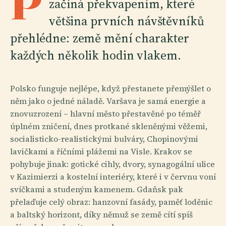
P
začíná překvapením, které
většina prvních návštěvníků
přehlédne: země mění charakter
každých několik hodin vlakem.
Polsko funguje nejlépe, když přestanete přemýšlet o
něm jako o jedné náladě. Varšava je samá energie a
znovuzrození – hlavní město přestavěné po téměř
úplném zničení, dnes protkané skleněnými věžemi,
socialisticko-realistickými bulváry, Chopinovými
lavičkami a říčními plážemi na Visle. Krakov se
pohybuje jinak: gotické cihly, dvory, synagogální ulice
v Kazimierzi a kostelní interiéry, které i v červnu voní
svíčkami a studeným kamenem. Gdaňsk pak
přelaďuje celý obraz: hanzovní fasády, paměť loděnic
a baltský horizont, díky němuž se země cítí spíš