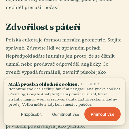
nechtěl přerušit počasí.
Zdvořilost s páteří
Polská etiketa je formou morální geometrie. Stojíte
správně. Zdravíte lidi ve správném pořadí.
Nepředpokládáte intimitu jen proto, že se číšník
usmál nebo prodavač odpověděl anglicky. Co
zvenčí vypadá formálně, zevnitř působí jako
respekt odmítající se stát divadlem.
Malá prosba ohledně cookies.
EU · GDPR
Nezbytné cookies zajišťují funkční navigaci. Analytické cookies
Staré slovo kindersztuba stále vrhá stín do
(PostHog, Google Analytics) nám pomáhají zjistit, které
stránky fungují — jen agregovaná data, žádná reklama, žádný
místnosti. Dobré vychování. Společenský cit. Vědět,
prodej. Volbu můžete kdykoli změnit v patičce.
kdy přidržet dveře a kdy nepředvádět ochotu jako
Přijmout vše
Přizpůsobit
Odmítnout vše
pouliční klaun. Polsko má malou trpělivost s
půvabem používaným jako páčidlo.