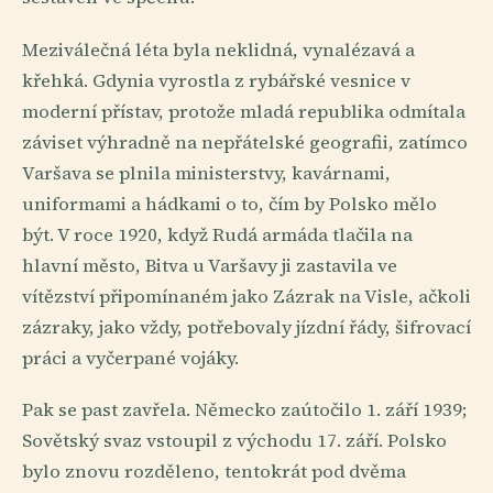
Meziválečná léta byla neklidná, vynalézavá a
křehká. Gdynia vyrostla z rybářské vesnice v
moderní přístav, protože mladá republika odmítala
záviset výhradně na nepřátelské geografii, zatímco
Varšava se plnila ministerstvy, kavárnami,
uniformami a hádkami o to, čím by Polsko mělo
být. V roce 1920, když Rudá armáda tlačila na
hlavní město, Bitva u Varšavy ji zastavila ve
vítězství připomínaném jako Zázrak na Visle, ačkoli
zázraky, jako vždy, potřebovaly jízdní řády, šifrovací
práci a vyčerpané vojáky.
Pak se past zavřela. Německo zaútočilo 1. září 1939;
Sovětský svaz vstoupil z východu 17. září. Polsko
bylo znovu rozděleno, tentokrát pod dvěma