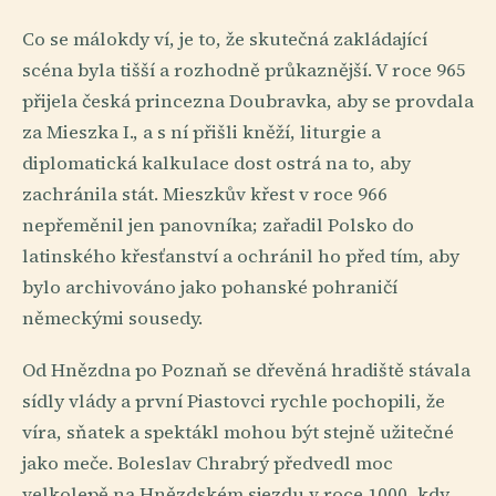
Co se málokdy ví, je to, že skutečná zakládající
scéna byla tišší a rozhodně průkaznější. V roce 965
přijela česká princezna Doubravka, aby se provdala
za Mieszka I., a s ní přišli kněží, liturgie a
diplomatická kalkulace dost ostrá na to, aby
zachránila stát. Mieszkův křest v roce 966
nepřeměnil jen panovníka; zařadil Polsko do
latinského křesťanství a ochránil ho před tím, aby
bylo archivováno jako pohanské pohraničí
německými sousedy.
Od Hnězdna po Poznaň se dřevěná hradiště stávala
sídly vlády a první Piastovci rychle pochopili, že
víra, sňatek a spektákl mohou být stejně užitečné
jako meče. Boleslav Chrabrý předvedl moc
velkolepě na Hnězdském sjezdu v roce 1000, kdy