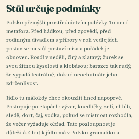
Stůl určuje podmínky
Polsko přemýšlí prostřednictvím polévky. To není
metafora. Před hádkou, před zpovědí, před
rodinným divadlem s příbory v roli vedlejších
postav se na stůl postaví mísa a pořádek je
obnoven. Rosół v neděli, čirý a zlatavý; žurek se
svou žitnou kyselostí a klobásou; barszcz tak rudý,
že vypadá teatrálně, dokud neochutnáte jeho
zdrženlivost.
Jídlo tu málokdy chce okouzlit hned napoprvé.
Postupuje po etapách: vývar, knedlíčky, zelí, chléb,
sledě, dort, čaj, vodka, pokud se místnost rozhodla,
že večer vyžaduje obřad. Tato posloupnost je
důležitá. Chuť k jídlu má v Polsku gramatiku a