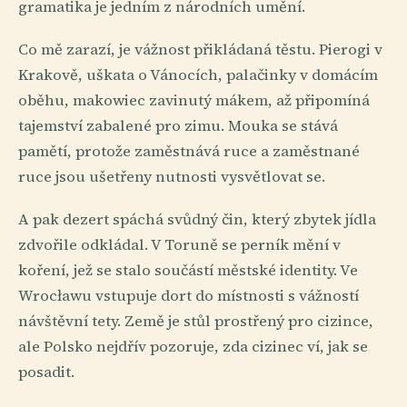
gramatika je jedním z národních umění.
Co mě zarazí, je vážnost přikládaná těstu. Pierogi v
Krakově, uškata o Vánocích, palačinky v domácím
oběhu, makowiec zavinutý mákem, až připomíná
tajemství zabalené pro zimu. Mouka se stává
pamětí, protože zaměstnává ruce a zaměstnané
ruce jsou ušetřeny nutnosti vysvětlovat se.
A pak dezert spáchá svůdný čin, který zbytek jídla
zdvořile odkládal. V Toruně se perník mění v
koření, jež se stalo součástí městské identity. Ve
Wrocławu vstupuje dort do místnosti s vážností
návštěvní tety. Země je stůl prostřený pro cizince,
ale Polsko nejdřív pozoruje, zda cizinec ví, jak se
posadit.