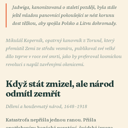
Jadwiga, kanonizovaná o staletí později, byla stále
ještě mladou panovnicí pokoušející se nést korunu
dost těžkou, aby spojila Polsko a Litvu dohromady.
Mikuláš Koperník, opatrný kanovník z Toruně, který
přemístil Zemi ze středu vesmíru, publikoval své velké
dílo teprve v roce své smrti, jako by preferoval kosmickou
revoluci s napůl zavřenými okenicemi.
Když stát zmizel, ale národ
odmítl zemřít
Dělení a houževnatý národ, 1648–1918
Katastrofa nepřišla jednou ranou. Přišla
opotřebením: kozácká povstání, švédská invaze,