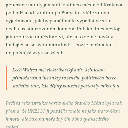
generace mohly jen snít, zatímco města od Krakova
po Lodž a od Lublinu po Białystok stále znovu
vyjednávala, jak by paměť měla vypadat ve skle,
oceli a restaurovaném kameni. Polsko dnes nestojí
jako relikvie mučednictví, ale jako země navždy
hádající se se svou minulostí – což je možná ten
nejpolštější zvyk ze všech.
Lech Wałęsa měl elektrikářský knír, dělnickou
přímočarost a instinkty rozeného politického herce
stojícího tam, kde dějiny konečně postavily mikrofon.
Pečlivá rekonstrukce varšavského Starého Města byla tak
přesná, že UNESCO ji později uznalo ne jako starověkou
hmotu, ale jako mimořádný čin obnovy dvacátého
století.