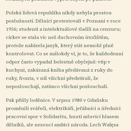
Polská lidová republika nikdy nebyla prostou
poslušností. Dělníci protestovali v Poznani v roce
1956; studenti a intelektuálové tlačili na cenzuru;
církev se stala víc než duchovním útočištěm,
protože nabízela jazyk, který stát nemohl plně
kontrolovat. Co se málokdy ví, je to, že každodenní
odpor často vypadal bolestně obyčejně: vtip v
kuchyni, zakázaná kniha předávaná z ruky do
ruky, fronta, v níž všichni předstírali, že
neposlouchají, zatímco všichni poslouchali.
Pak přišly loděnice. V srpnu 1980 v Gdaňsku
proměnili svářeči, elektrikáři, jeřábníci a úředníci
pracovní spor v Solidaritu, hnutí mluvící hlasem
dělníků, ale nesoucí ambici národa. Lech Wałęsa