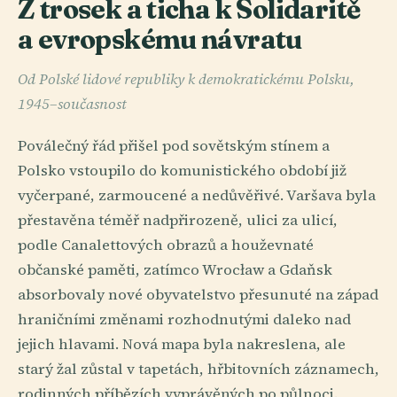
Z trosek a ticha k Solidaritě
a evropskému návratu
Od Polské lidové republiky k demokratickému Polsku,
1945–současnost
Poválečný řád přišel pod sovětským stínem a
Polsko vstoupilo do komunistického období již
vyčerpané, zarmoucené a nedůvěřivé. Varšava byla
přestavěna téměř nadpřirozeně, ulici za ulicí,
podle Canalettových obrazů a houževnaté
občanské paměti, zatímco Wrocław a Gdaňsk
absorbovaly nové obyvatelstvo přesunuté na západ
hraničními změnami rozhodnutými daleko nad
jejich hlavami. Nová mapa byla nakreslena, ale
starý žal zůstal v tapetách, hřbitovních záznamech,
rodinných příbězích vyprávěných po půlnoci.