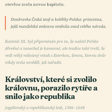
otevřou zcela novou kapitolu.
Doubravka Česká stojí u kolébky Polska: princezna,
jejíž manželská smlouva změnila osud celého národa.
Kazimír III. byl připomínán pro to, že nalezl Polsko
dřevěné a zanechal je kamenné, ale tradice také tvrdí, že
vedl velký milostný vztah s Esterkou, ženou, kterou dvůr
nikdy zcela nevěděl, jak zařadit.
Království, které si zvolilo
královnu, porazilo rytíře a
snilo jako republika
Jagellonský a republikanský lesk, 1386–1648