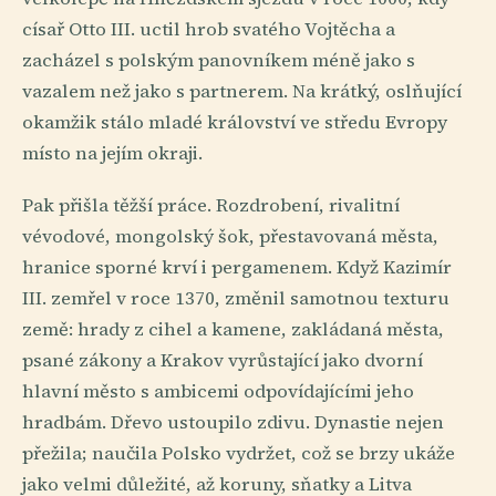
císař Otto III. uctil hrob svatého Vojtěcha a
zacházel s polským panovníkem méně jako s
vazalem než jako s partnerem. Na krátký, oslňující
okamžik stálo mladé království ve středu Evropy
místo na jejím okraji.
Pak přišla těžší práce. Rozdrobení, rivalitní
vévodové, mongolský šok, přestavovaná města,
hranice sporné krví i pergamenem. Když Kazimír
III. zemřel v roce 1370, změnil samotnou texturu
země: hrady z cihel a kamene, zakládaná města,
psané zákony a Krakov vyrůstající jako dvorní
hlavní město s ambicemi odpovídajícími jeho
hradbám. Dřevo ustoupilo zdivu. Dynastie nejen
přežila; naučila Polsko vydržet, což se brzy ukáže
jako velmi důležité, až koruny, sňatky a Litva