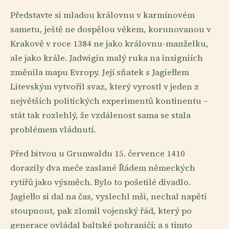
Představte si mladou královnu v karmínovém
sametu, ještě ne dospělou věkem, korunovanou v
Krakově v roce 1384 ne jako královnu-manželku,
ale jako krále. Jadwigin malý ruka na insigniích
změnila mapu Evropy. Její sňatek s Jagiełłem
Litevským vytvořil svaz, který vyrostl v jeden z
největších politických experimentů kontinentu –
stát tak rozlehlý, že vzdálenost sama se stala
problémem vládnutí.
Před bitvou u Grunwaldu 15. července 1410
dorazily dva meče zaslané Řádem německých
rytířů jako výsměch. Bylo to pošetilé divadlo.
Jagiełło si dal na čas, vyslechl mši, nechal napětí
stoupnout, pak zlomil vojenský řád, který po
generace ovládal baltské pohraničí; a s tímto