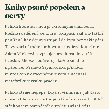
Knihy psané popelem a
nervy
Polská literatura netrpí skromnými ambicemi.
Přežila rozdělení, cenzuru, okupaci, exil a zvláštní
ponížení, kdy dějiny vstupují do bytu bez zaklepání.
To vytváří národní knihovnu s neobvyklou silou:
Adam Mickiewicz vpisuje národnost do veršů,
Czesław Miłosz nedůvěřuje každé snadné
myšlence, Wisława Szymborska přikládá
mikroskop k obyčejnému životu a nachází
metafyziku v zrnku prachu.
Polsko čteme nejlépe, když si všimneme, jak často
musela literatura zastoupit státní suverenitu. Když
stát koncem osmnáctého století zmizel, věta