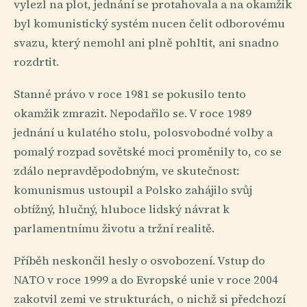
vylezl na plot, jednání se protahovala a na okamžik
byl komunistický systém nucen čelit odborovému
svazu, který nemohl ani plně pohltit, ani snadno
rozdrtit.
Stanné právo v roce 1981 se pokusilo tento
okamžik zmrazit. Nepodařilo se. V roce 1989
jednání u kulatého stolu, polosvobodné volby a
pomalý rozpad sovětské moci proměnily to, co se
zdálo nepravděpodobným, ve skutečnost:
komunismus ustoupil a Polsko zahájilo svůj
obtížný, hlučný, hluboce lidský návrat k
parlamentnímu životu a tržní realitě.
Příběh neskončil hesly o osvobození. Vstup do
NATO v roce 1999 a do Evropské unie v roce 2004
zakotvil zemi ve strukturách, o nichž si předchozí