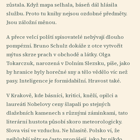
zůstala. Když mapa selhala, báseň dál hlásila
službu. Proto tu knihy nejsou ozdobné předměty.
Jsou záložní měnou.
A přece velcí polští spisovatelé nebývají dlouho
pompézní. Bruno Schulz dokáže z otce vytvořit
mýtus skrze prach v obchodě a látky. Olga
Tokarczuk, narozená v Dolním Slezsku, píše, jako
by hranice byly horečné sny a tělo vědělo víc než
pasy. Inteligence je formidabilní. Hravost také.
V Krakově, kde básníci, kritici, kněží, opilci a
laureáti Nobelovy ceny šlapali po stejných
dlažebních kamenech s různými záminkami, tato
literární hustota působí skoro meteorologicky.
Slova visí ve vzduchu. Ne hlasitě. Polsko ví, že
nejhlubší věty se často pronášejí, jako by nikdo