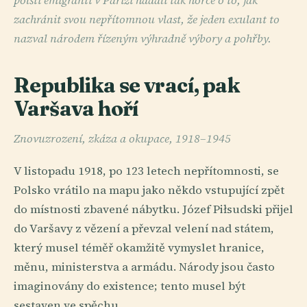
polští emigranti v Paříži hádali tak hořce o to, jak
zachránit svou nepřítomnou vlast, že jeden exulant to
nazval národem řízeným výhradně výbory a pohřby.
Republika se vrací, pak
Varšava hoří
Znovuzrození, zkáza a okupace, 1918–1945
V listopadu 1918, po 123 letech nepřítomnosti, se
Polsko vrátilo na mapu jako někdo vstupující zpět
do místnosti zbavené nábytku. Józef Piłsudski přijel
do Varšavy z vězení a převzal velení nad státem,
který musel téměř okamžitě vymyslet hranice,
měnu, ministerstva a armádu. Národy jsou často
imaginovány do existence; tento musel být
sestaven ve spěchu.