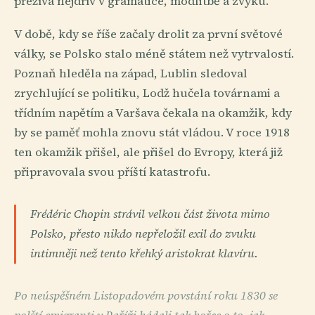
přežívá nejdřív v gramatice, modlitbě a zvyku.
V době, kdy se říše začaly drolit za první světové
války, se Polsko stalo méně státem než vytrvalostí.
Poznaň hleděla na západ, Lublin sledoval
zrychlující se politiku, Lodž hučela továrnami a
třídním napětím a Varšava čekala na okamžik, kdy
by se paměť mohla znovu stát vládou. V roce 1918
ten okamžik přišel, ale přišel do Evropy, která již
připravovala svou příští katastrofu.
Frédéric Chopin strávil velkou část života mimo
Polsko, přesto nikdo nepřeložil exil do zvuku
intimněji než tento křehký aristokrat klavíru.
Po neúspěšném Listopadovém povstání roku 1830 se