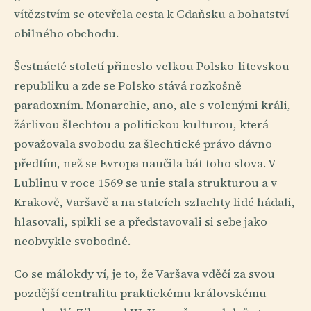
vítězstvím se otevřela cesta k Gdaňsku a bohatství
obilného obchodu.
Šestnácté století přineslo velkou Polsko-litevskou
republiku a zde se Polsko stává rozkošně
paradoxním. Monarchie, ano, ale s volenými králi,
žárlivou šlechtou a politickou kulturou, která
považovala svobodu za šlechtické právo dávno
předtím, než se Evropa naučila bát toho slova. V
Lublinu v roce 1569 se unie stala strukturou a v
Krakově, Varšavě a na statcích szlachty lidé hádali,
hlasovali, spikli se a představovali si sebe jako
neobvykle svobodné.
Co se málokdy ví, je to, že Varšava vděčí za svou
pozdější centralitu praktickému královskému