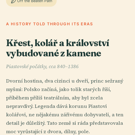
Off the Beaten Path
A HISTORY TOLD THROUGH ITS ERAS
Křest, kolář a království
vybudované z kamene
Piastovské počátky, cca 840–1386
Dvorní hostina, dva cizinci u dveří, princ sežraný
myšmi: Polsko začíná, jako tolik starých říší,
příběhem příliš teatrálním, aby byl zcela
nepravdivý. Legenda dává korunu Piastovi
kolářovi, ne nějakému zářivému dobyvateli, a ten
detail je důležitý. Tato země si ráda představovala
moc vyrůstající z dvora, dílny, pole.