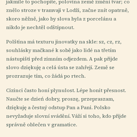
jakmile to pochopíte, polovina země změní tvar; co
znělo stroze v tramvaji v Lodži, začne znít opatrně,
skoro něžně, jako by slova byla z porcelánu a
nikdo je nechtěl odštípnout.
Polština má texturu jinovatky na skle: sz, cz, rz,
souhlásky mačkané k sobě jako lidé na třetím
nástupišti před zimním odjezdem. A pak přijde
slovo dziękuję a celá ústa se zahřejí. Země se
prozrazuje tím, co žádá po rtech.
Cizinci často honí plynulost. Lépe honit přesnost.
Naučte se dzień dobry, proszę, przepraszam,
dziękuję a čestný odstup Pan a Pani. Polsko
nevyžaduje slovní svádění. Váží si toho, kdo přijde
správně oblečen v gramatice.