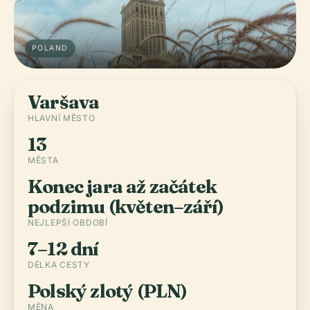
POLAND
Varšava
HLAVNÍ MĚSTO
13
MĚSTA
Konec jara až začátek
podzimu (květen–září)
NEJLEPŠÍ OBDOBÍ
7–12 dní
DÉLKA CESTY
Polský zlotý (PLN)
MĚNA