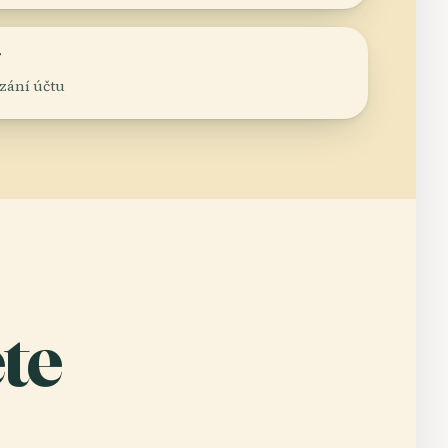
í
azání účtu
te