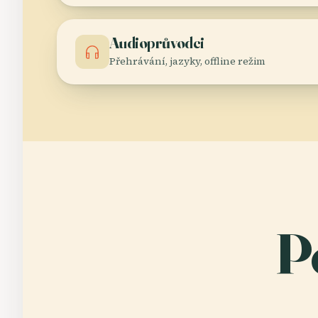
Audioprůvodci
Přehrávání, jazyky, offline režim
P