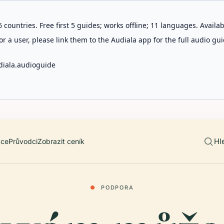
 countries. Free first 5 guides; works offline; 11 languages. Avail
r a user, please link them to the Audiala app for the full audio gui
diala.audioguide
Hl
ace
Průvodci
Zobrazit ceník
●
PODPORA