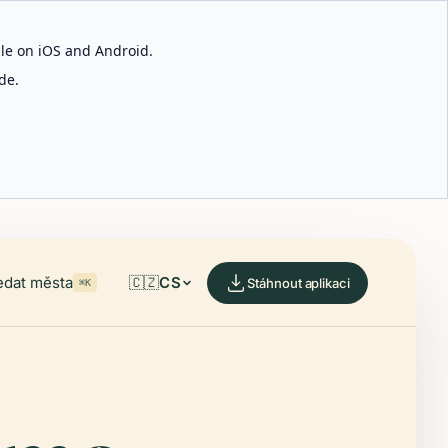
able on iOS and Android.
de.
edat města
🇨🇿
CS
Stáhnout aplikaci
⌘K