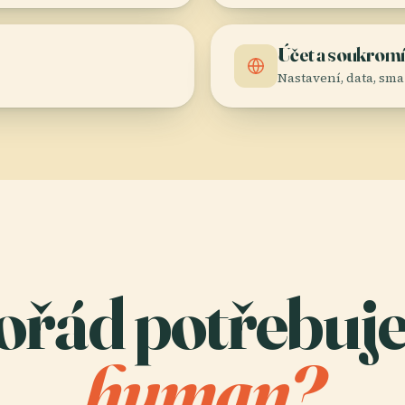
Účet a soukrom
Nastavení, data, sm
ořád potřebuje
human?