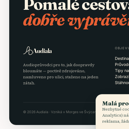
Pomalé cestov
dobře vyprávě
OBJEV
Audiala
Destin
Audioprůvodci pro to, jak doopravdy
Průvod
bloumáte — poctivě zdrojováno,
Tipy na
namluveno pro ulici, staženo na jeden
Zobrazi
zátah.
Stáhno
Malá pro
Nezbytné coo
© 2026 Audiala · Vzniká v Morges ve Švýcarsku, na cestách i v o
Analytics) ná
reklama, žád