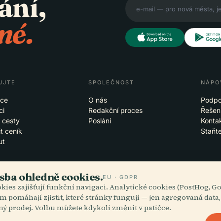
ání,
né.
UJTE
SPOLEČNOST
NÁPO
ace
O nás
Podpo
ci
Redakční proces
Řešení
 cesty
Poslání
Konta
t ceník
Staňt
ut
sba ohledně cookies.
EU · GDPR
kies zajišťují funkční navigaci. Analytické cookies (PostHog, G
blacích
iOS
m pomáhají zjistit, které stránky fungují — jen agregovaná data
ný prodej. Volbu můžete kdykoli změnit v patičce.