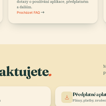
dotazy o používání aplikace, předplatném
a dalším.
Procházet FAQ
aktujete
.
M
p
Předplatné a pla
ů
Plány, platby, zruše