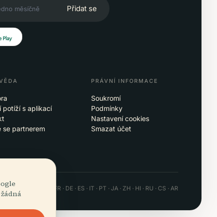
Přidat se
VĚDA
PRÁVNÍ INFORMACE
ra
Soukromí
 potíží s aplikací
Podmínky
kt
Nastavení cookies
e se partnerem
Smazat účet
oogle
 · Android · Web
EN · FR · DE · ES · IT · PT · JA · ZH · HI · RU · CS · AR
, žádná