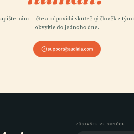
apište nám — čte a odpovídá skutečný člověk z tým
obvykle do jednoho dne.
support@audiala.com
ZŮSTAŇTE VE SMYČCE