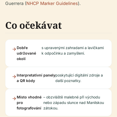
Guerrera (
NHCP Marker Guidelines
).
Co očekávat
Dobře
s upravenými zahradami a lavičkami
udržované
k odpočinku a zamyšlení.
okolí
Interpretativní panely
poskytující digitální zdroje a
a QR kódy
další poznatky.
Místo vhodné
– obzvláště malebné při východu
pro
nebo západu slunce nad Manilskou
fotografování
zátokou.