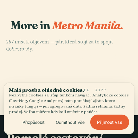
More in
Metro Manila.
257 míst k objevení — pár, která stojí za to spojit
PLACE
PLACE
dohromady.
Quezonův
Pamětní
PLACE
PLACE
Rizalův
Severní Hřbitov
Pamětní Kruh
Stadion Rizal
Památník
Manila
Malá prosba ohledně cookies.
EU · GDPR
Všech 257 míst v Metro Manila
Nezbytné cookies zajišťují funkční navigaci. Analytické cookies
(PostHog, Google Analytics) nám pomáhají zjistit, které
stránky fungují — jen agregovaná data, žádná reklama, žádný
prodej. Volbu můžete kdykoli změnit v patičce.
Přijmout vše
Přizpůsobit
Odmítnout vše