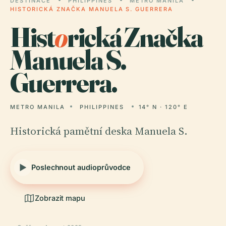
DESTINACE
PHILIPPINES
METRO MANILA
HISTORICKÁ ZNAČKA MANUELA S. GUERRERA
Hist
o
rická Značka
Manuela S.
Guerrera.
METRO MANILA
PHILIPPINES
14° N · 120° E
Historická pamětní deska Manuela S.
Poslechnout audioprůvodce
Zobrazit mapu