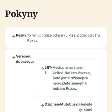
Pokyny
Pěšky:
15 minut chůze od parku Rizal podél bulváru
Roxas.
Veřejnou
dopravou:
LRT-
Vystupte na stanici
1:
United Nations Avenue,
poté jeďte džípnejem
nebo jděte směrem k
bulváru Roxas.
Džípneje/Autobusy:
Hledejte
ty, které