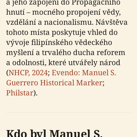
a jeho zapojení do Propagačního
hnutí – mocného propojení vědy,
vzdělání a nacionalismu. Návštěva
tohoto místa poskytuje vhled do
vývoje filipínského vědeckého
myšlení a trvalého ducha reforem
a odolnosti, které utvářely národ
(
NHCP, 2024
;
Evendo: Manuel S.
Guerrero Historical Marker
;
Philstar
).
Kdo byl Manuel S.