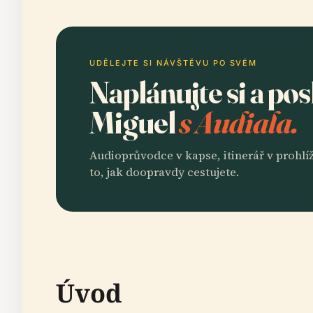
UDĚLEJTE SI NÁVŠTĚVU PO SVÉM
Naplánujte si a po
Miguel
s Audiala.
Audioprůvodce v kapse, itinerář v prohlíž
to, jak doopravdy cestujete.
Úvod