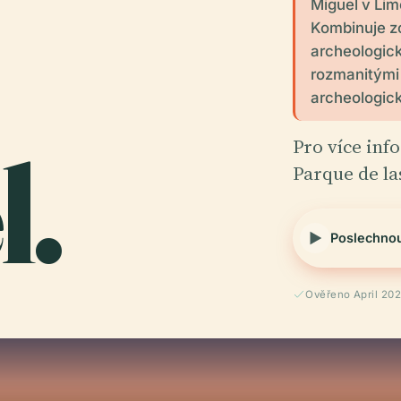
Miguel v Lim
Kombinuje z
archeologick
rozmanitými
archeologick
l.
Pro více info
Parque de la
Poslechno
Ověřeno April 20