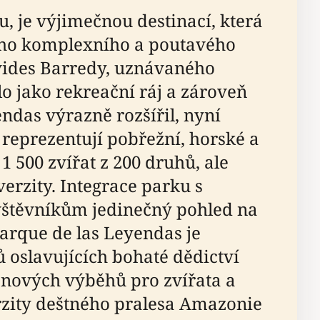
u, je výjimečnou destinací, která
noho komplexního a poutavého
avides Barredy, uznávaného
lo jako rekreační ráj a zároveň
ndas výrazně rozšířil, nyní
 reprezentují pobřežní, horské a
 1 500 zvířat z 200 druhů, ale
rzity. Integrace parku s
ávštěvníkům jedinečný pohled na
Parque de las Leyendas je
ů oslavujících bohaté dědictví
ě nových výběhů pro zvířata a
erzity deštného pralesa Amazonie