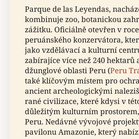
Parque de las Leyendas, nacházej
kombinuje zoo, botanickou zahr
zážitku. Oficiálně otevřen v ro
peruánského konzervátora, který
jako vzdělávací a kulturní centr
zabírajíce více než 240 hektarů 
džunglové oblasti Peru (
Peru Tr
také klíčovým místem pro ochra
ancient archeologickými naleziš
rané civilizace, které kdysi v tét
důležitým kulturním prostorem, k
Peru. Nedávné vývojové projekty
pavilonu Amazonie, který nabízí