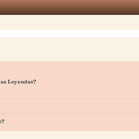
 las Leyendas?
e?