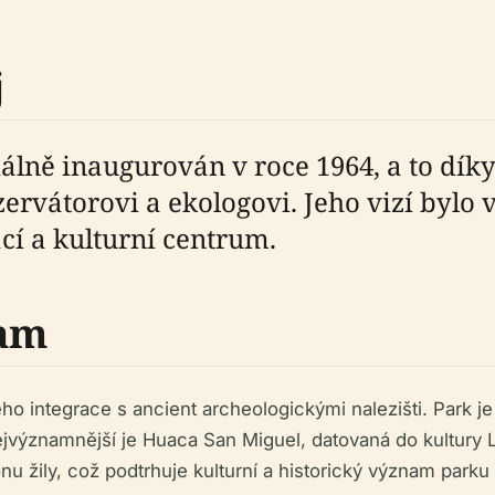
j
iálně inaugurován v roce 1964, a to dík
torovi a ekologovi. Jeho vizí bylo vyt
cí a kulturní centrum.
nam
ho integrace s ancient archeologickými nalezišti. Park 
ýznamnější je Huaca San Miguel, datovaná do kultury Li
nu žily, což podtrhuje kulturní a historický význam parku 