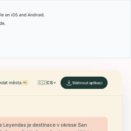
able on iOS and Android.
de.
edat města
🇨🇿
CS
Stáhnout aplikaci
⌘K
s Leyendas je destinace v okrese San