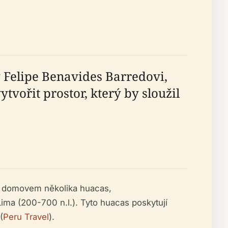
y Felipe Benavides Barredovi,
vořit prostor, který by sloužil
je domovem několika huacas,
ma (200-700 n.l.). Tyto huacas poskytují
(
Peru Travel
).