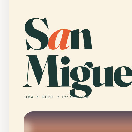
S
a
n
Migue
LIMA
PERU
12° S · 77° W