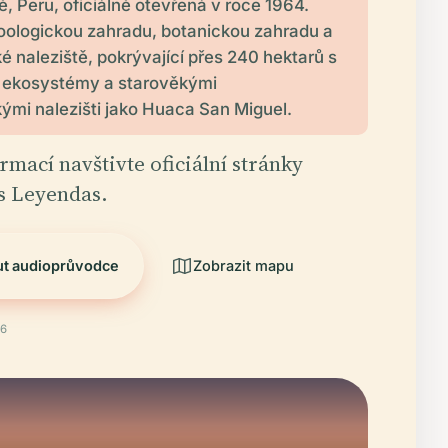
ě, Peru, oficiálně otevřená v roce 1964.
oologickou zahradu, botanickou zahradu a
é naleziště, pokrývající přes 240 hektarů s
 ekosystémy a starověkými
ými nalezišti jako Huaca San Miguel.
rmací navštivte oficiální stránky
s Leyendas.
ut audioprůvodce
Zobrazit mapu
26