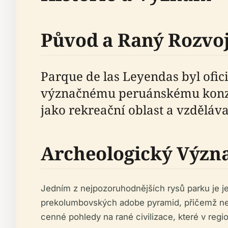
Původ a Raný Rozvo
Parque de las Leyendas byl ofic
význačnému peruánskému konzervá
jako rekreační oblast a vzděláva
Archeologický Výz
Jedním z nejpozoruhodnějších rysů parku je je
prekolumbovských adobe pyramid, přičemž nejv
cenné pohledy na rané civilizace, které v regio