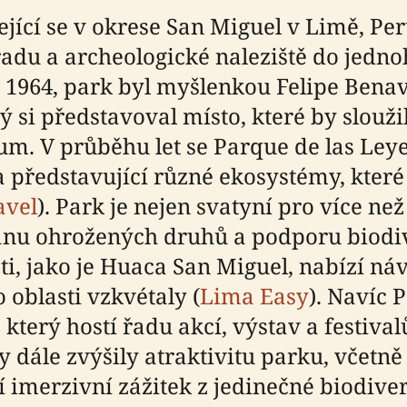
ící se v okrese San Miguel v Limě, Per
adu a archeologické naleziště do jed
ce 1964, park byl myšlenkou Felipe Ben
 si představoval místo, které by slouži
um. V průběhu let se Parque de las Leye
a představující různé ekosystémy, které
avel
). Park je nejen svatyní pro více než
nu ohrožených druhů a podporu biodive
ti, jako je Huaca San Miguel, nabízí n
o oblasti vzkvétaly (
Lima Easy
). Navíc 
terý hostí řadu akcí, výstav a festival
 dále zvýšily atraktivitu parku, včetn
 imerzivní zážitek z jedinečné biodiv