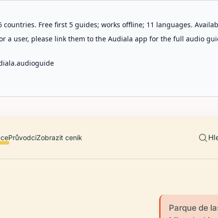
 countries. Free first 5 guides; works offline; 11 languages. Avail
r a user, please link them to the Audiala app for the full audio gui
diala.audioguide
Hl
ace
Průvodci
Zobrazit ceník
Parque de la