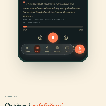
ZDROJE
Ověřené
a doložené.