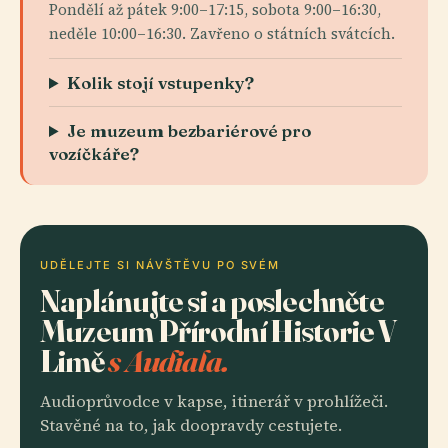
Pondělí až pátek 9:00–17:15, sobota 9:00–16:30,
neděle 10:00–16:30. Zavřeno o státních svátcích.
Kolik stojí vstupenky?
Je muzeum bezbariérové pro
vozíčkáře?
UDĚLEJTE SI NÁVŠTĚVU PO SVÉM
Naplánujte si a poslechněte
Muzeum Přírodní Historie V
Limě
s Audiala.
Audioprůvodce v kapse, itinerář v prohlížeči.
Stavěné na to, jak doopravdy cestujete.