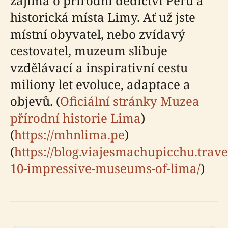
zajímá o přírodní dědictví Peru a
historická místa Limy. Ať už jste
místní obyvatel, nebo zvídavý
cestovatel, muzeum slibuje
vzdělávací a inspirativní cestu
miliony let evoluce, adaptace a
objevů. (
Oficiální stránky Muzea
přírodní historie Lima
)
(
https://mhnlima.pe
)
(
https://blog.viajesmachupicchu.trave
10-impressive-museums-of-lima/
)