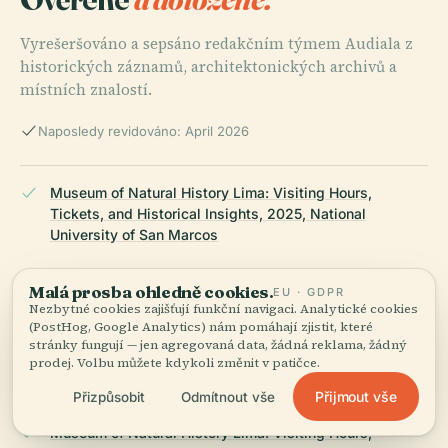
Vyrešeršováno a sepsáno redakčním týmem Audiala z
historických záznamů, architektonických archivů a
místních znalostí.
Naposledy revidováno: April 2026
Museum of Natural History Lima: Visiting Hours,
Tickets, and Historical Insights, 2025, National
University of San Marcos
Malá prosba ohledně cookies.
EU · GDPR
Nezbytné cookies zajišťují funkční navigaci. Analytické cookies
Museum of Natural History Lima: Visiting Hours, Tickets
(PostHog, Google Analytics) nám pomáhají zjistit, které
& Historical Significance, 2025, National University of
stránky fungují — jen agregovaná data, žádná reklama, žádný
San Marcos
prodej. Volbu můžete kdykoli změnit v patičce.
Přijmout vše
Přizpůsobit
Odmítnout vše
Museum of Natural History Lima: Visiting Hours,