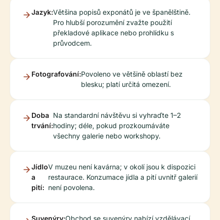
Jazyk:
Většina popisů exponátů je ve španělštině.
Pro hlubší porozumění zvažte použití
překladové aplikace nebo prohlídku s
průvodcem.
Fotografování:
Povoleno ve většině oblastí bez
blesku; platí určitá omezení.
Doba
Na standardní návštěvu si vyhraďte 1–2
trvání:
hodiny; déle, pokud prozkoumáváte
všechny galerie nebo workshopy.
Jídlo
V muzeu není kavárna; v okolí jsou k dispozici
a
restaurace. Konzumace jídla a pití uvnitř galerií
pití:
není povolena.
Suvenýry:
Obchod se suvenýry nabízí vzdělávací