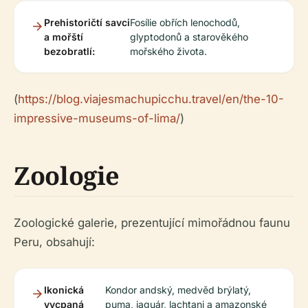
Prehistoričtí savci
Fosílie obřích lenochodů,
a mořští
glyptodonů a starověkého
bezobratlí:
mořského života.
(
https://blog.viajesmachupicchu.travel/en/the-10-
impressive-museums-of-lima/
)
Zoologie
Zoologické galerie, prezentující mimořádnou faunu
Peru, obsahují:
Ikonická
Kondor andský, medvěd brýlatý,
vycpaná
puma, jaguár, lachtani a amazonské