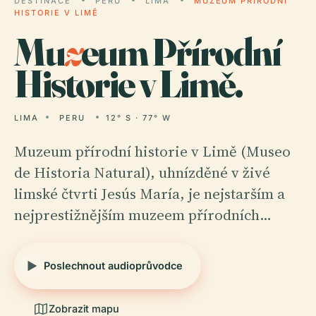
DESTINACE
PERU
LIMA
MUZEUM PŘÍRODNÍ
HISTORIE V LIMĚ
Mu
z
eum Přírodní
Historie v Limě.
LIMA
PERU
12° S · 77° W
Muzeum přírodní historie v Limě (Museo
de Historia Natural), uhnízděné v živé
limské čtvrti Jesús María, je nejstarším a
nejprestižnějším muzeem přírodních…
Poslechnout audioprůvodce
Zobrazit mapu