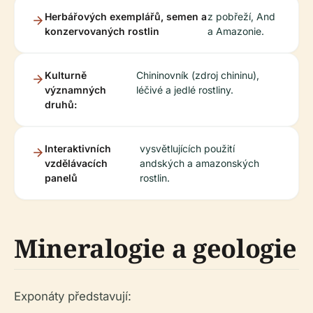
Herbářových exemplářů, semen a
z pobřeží, And
konzervovaných rostlin
a Amazonie.
Kulturně
Chininovník (zdroj chininu),
významných
léčivé a jedlé rostliny.
druhů:
Interaktivních
vysvětlujících použití
vzdělávacích
andských a amazonských
panelů
rostlin.
Mineralogie a geologie
Exponáty představují: