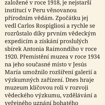
založené v roce 1918, je nejstarší
institucí v Peru věnovanou
přírodním vědám. Zpočátku jej
vedl Carlos Rospigliosi a rychle se
rozrůstalo díky prvním vědeckým
expedicím a získání proslulých
sbírek Antonia Raimondiho v roce
1920. Přemístění muzea v roce 1934
na jeho současné místo v Jesús
María umožnilo rozšíření galerií a
výzkumných zařízení. Dnes hraje
muzeum klíčovou roli v rozvoji
vědeckého výzkumu, vzdělávání a
veřejného uznání bohatého