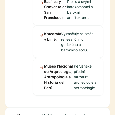
Basílica y
Proslulá svými
Convento de
katakombami a
San
barokní
Francisco:
architekturou.
Katedrála
Vyznačuje se směsí
v Limě:
renesančního,
gotického a
barokního stylu.
Museo Nacional
Peruánské
de Arqueología,
přední
Antropología e
muzeum
Historia del
archeologie a
Perú:
antropologie.