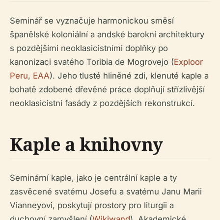
Seminář se vyznačuje harmonickou směsí
španělské koloniální a andské barokní architektury
s pozdějšími neoklasicistními doplňky po
kanonizaci svatého Toribia de Mogrovejo (
Exploor
Peru
,
EAA
). Jeho tlusté hliněné zdi, klenuté kaple a
bohatě zdobené dřevěné práce doplňují střízlivější
neoklasicistní fasády z pozdějších rekonstrukcí.
Kaple a knihovny
Seminární kaple, jako je centrální kaple a ty
zasvěcené svatému Josefu a svatému Janu Marii
Vianneyovi, poskytují prostory pro liturgii a
duchovní zamyšlení (
Wikiwand
). Akademické