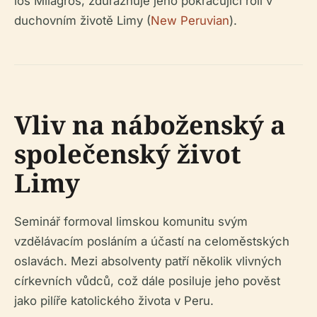
los Milagros, zdůrazňuje jeho pokračující roli v
duchovním životě Limy (
New Peruvian
).
Vliv na náboženský a
společenský život
Limy
Seminář formoval limskou komunitu svým
vzdělávacím posláním a účastí na celoměstských
oslavách. Mezi absolventy patří několik vlivných
církevních vůdců, což dále posiluje jeho pověst
jako pilíře katolického života v Peru.