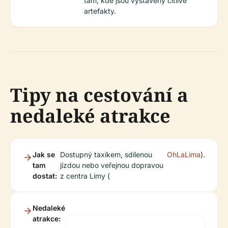
tam, kde jsou vystaveny citlivé
artefakty.
Tipy na cestování a
nedaleké atrakce
Jak se
Dostupný taxíkem, sdílenou
OhLaLima
).
tam
jízdou nebo veřejnou dopravou
dostat:
z centra Limy (
Nedaleké
atrakce: