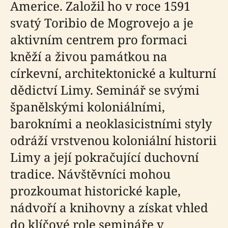
Americe. Založil ho v roce 1591
svatý Toribio de Mogrovejo a je
aktivním centrem pro formaci
kněží a živou památkou na
církevní, architektonické a kulturní
dědictví Limy. Seminář se svými
španělskými koloniálními,
barokními a neoklasicistními styly
odráží vrstvenou koloniální historii
Limy a její pokračující duchovní
tradice. Návštěvníci mohou
prozkoumat historické kaple,
nádvoří a knihovny a získat vhled
do klíčové role semináře v