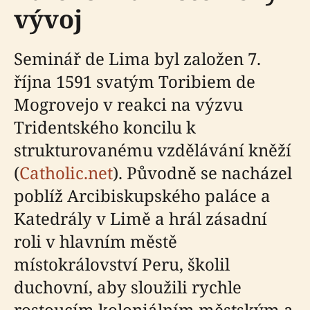
vývoj
Seminář de Lima byl založen 7.
října 1591 svatým Toribiem de
Mogrovejo v reakci na výzvu
Tridentského koncilu k
strukturovanému vzdělávání kněží
(
Catholic.net
). Původně se nacházel
poblíž Arcibiskupského paláce a
Katedrály v Limě a hrál zásadní
roli v hlavním městě
místokrálovství Peru, školil
duchovní, aby sloužili rychle
rostoucím koloniálním městským a