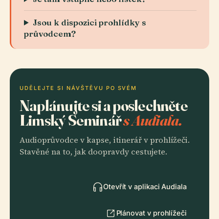
Jsou k dispozici prohlídky s
průvodcem?
UDĚLEJTE SI NÁVŠTĚVU PO SVÉM
Naplánujte si a poslechněte
Limský Seminář
s Audiala.
Audioprůvodce v kapse, itinerář v prohlížeči.
Stavěné na to, jak doopravdy cestujete.
Otevřít v aplikaci Audiala
Plánovat v prohlížeči