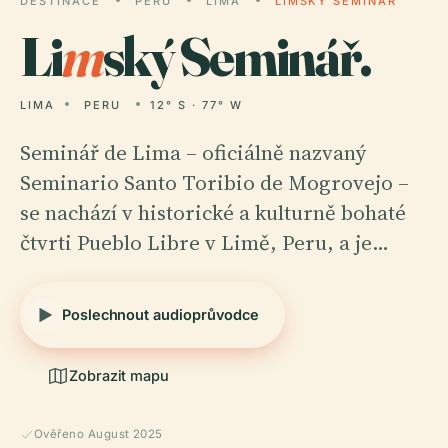
DESTINACE
PERU
LIMA
LIMSKÝ SEMINÁŘ
Li
m
ský Seminář.
LIMA
PERU
12° S · 77° W
Seminář de Lima – oficiálně nazvaný
Seminario Santo Toribio de Mogrovejo –
se nachází v historické a kulturně bohaté
čtvrti Pueblo Libre v Limě, Peru, a je…
Poslechnout audioprůvodce
Zobrazit mapu
Ověřeno August 2025