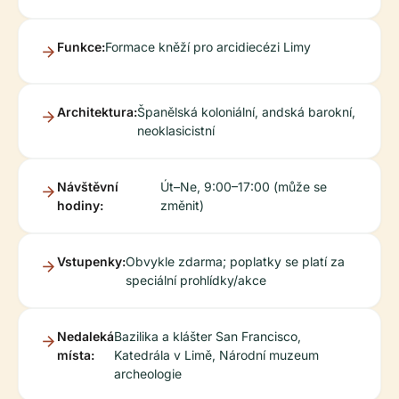
Funkce:
Formace kněží pro arcidiecézi Limy
Architektura:
Španělská koloniální, andská barokní,
neoklasicistní
Návštěvní
Út–Ne, 9:00–17:00 (může se
hodiny:
změnit)
Vstupenky:
Obvykle zdarma; poplatky se platí za
speciální prohlídky/akce
Nedaleká
Bazilika a klášter San Francisco,
místa:
Katedrála v Limě, Národní muzeum
archeologie