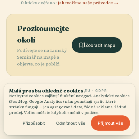
fakticky ověřeno ·
Jak tvoříme naše průvodce →
Prozkoumejte
okolí
Zobrazit mapu
Podívejte se na Limský
Seminář na mapě a
objevte, co je poblíž.
Malá prosba ohledně cookies.
EU · GDPR
Nezbytné cookies zajišťují funkční navigaci. Analytické cookies
More in
Lima.
(PostHog, Google Analytics) nám pomáhají zjistit, které
stránky fungují — jen agregovaná data, žádná reklama, žádný
prodej. Volbu můžete kdykoli změnit v patičce.
216 míst k objevení — pár, která stojí za to spojit
Přijmout vše
Přizpůsobit
Odmítnout vše
dohromady.
PLACE
PLACE
PLACE
Larcovo
San Miguel
Vládní Palác
PLACE