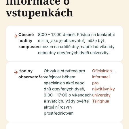
informace o
vstupenkách
Obecné
8:00 – 17:00 denně. Přístup na konkrétní
hodiny
místa, jako je observatoř, může být
kampusu:
omezen na určité dny, například víkendy
nebo dny otevřených dveří univerzity.
Hodiny
Obvykle otevřeno pro
Oficiálních
.
observatoře:
veřejnost během
informací
speciálních akcí nebo
pro
dnů otevřených dveří,
návštěvníky
9:00 – 17:00 o víkendech
univerzity
a svátcích. Vždy ověřte
Tsinghua
aktuální rozvrh
prostřednictvím