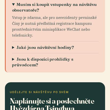
Musím si koupit vstupenky na návštěvu
observatoře?
Vstup je zdarma, ale pro nerezidenty pevninské
Číny je nutná předběžná registrace kampusu
prostřednictvím miniaplikace WeChat nebo
telefonicky.
Jaké jsou návštěvní hodiny?
Jsou k dispozici prohlídky s
průvodcem?
UDĚLEJTE SI NÁVŠTĚVU PO SVÉM
Naplánujte si a poslechněte
Hvězdárna Tsinghua