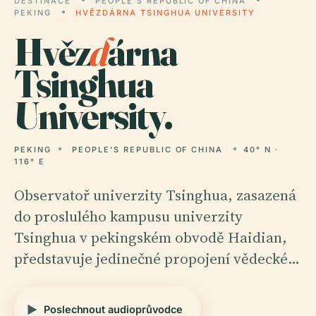
DESTINACE
PEOPLE'S REPUBLIC OF CHINA
PEKING
HVĚZDÁRNA TSINGHUA UNIVERSITY
Hvěz
d
árna
Tsinghua
University.
PEKING
PEOPLE'S REPUBLIC OF CHINA
40° N ·
116° E
Observatoř univerzity Tsinghua, zasazená
do proslulého kampusu univerzity
Tsinghua v pekingském obvodě Haidian,
představuje jedinečné propojení vědecké…
Poslechnout audioprůvodce