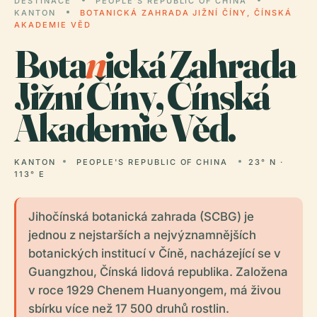
DESTINACE
PEOPLE'S REPUBLIC OF CHINA
KANTON
BOTANICKÁ ZAHRADA JIŽNÍ ČÍNY, ČÍNSKÁ
AKADEMIE VĚD
Bota
n
ická Zahrada
Jižní Číny, Čínská
Akademie Věd.
KANTON
PEOPLE'S REPUBLIC OF CHINA
23° N ·
113° E
Jihočínská botanická zahrada (SCBG) je
jednou z nejstarších a nejvýznamnějších
botanických institucí v Číně, nacházející se v
Guangzhou, Čínská lidová republika. Založena
v roce 1929 Chenem Huanyongem, má živou
sbírku více než 17 500 druhů rostlin.