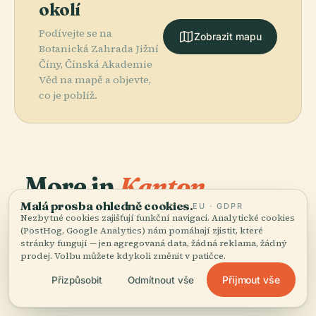
okolí
Podívejte se na
Zobrazit mapu
Botanická Zahrada Jižní
Číny, Čínská Akademie
Věd na mapě a objevte,
co je poblíž.
More in
Kanton.
Malá prosba ohledně cookies.
EU · GDPR
Nezbytné cookies zajišťují funkční navigaci. Analytické cookies
177 míst k objevení — pár, která stojí za to spojit
(PostHog, Google Analytics) nám pomáhají zjistit, které
PLACE
dohromady.
Mešita
stránky fungují — jen agregovaná data, žádná reklama, žádný
PLACE
PLACE
PLACE
Televizní Věž V
Chrám
Citic Plaza
Huaisheng
prodej. Volbu můžete kdykoli změnit v patičce.
Kantonu
Guangxiao
Přijmout vše
Přizpůsobit
Odmítnout vše