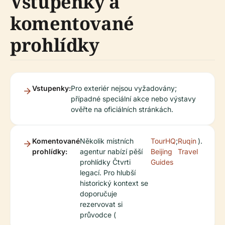
Vstupenky a
komentované
prohlídky
Vstupenky:
Pro exteriér nejsou vyžadovány;
případné speciální akce nebo výstavy
ověřte na oficiálních stránkách.
Komentované
Několik místních
TourHQ
;
Ruqin
).
prohlídky:
agentur nabízí pěší
Beijing
Travel
prohlídky Čtvrti
Guides
legací. Pro hlubší
historický kontext se
doporučuje
rezervovat si
průvodce (