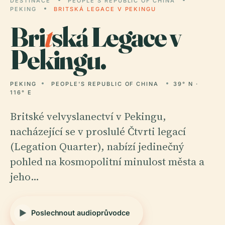
DESTINACE
PEOPLE'S REPUBLIC OF CHINA
PEKING
BRITSKÁ LEGACE V PEKINGU
Bri
t
ská Legace v
Pekingu.
PEKING
PEOPLE'S REPUBLIC OF CHINA
39° N ·
116° E
Britské velvyslanectví v Pekingu,
nacházející se v proslulé Čtvrti legací
(Legation Quarter), nabízí jedinečný
pohled na kosmopolitní minulost města a
jeho…
Poslechnout audioprůvodce