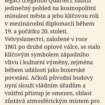
legací (Legation Quarter), nabízí
jedinečný pohled na kosmopolitní
minulost města a jeho klíčovou roli
v mezinárodní diplomacii během
19. a počátku 20. století.
Velvyslanectví, založené v roce
1861 po druhé opiové válce, se stalo
klíčovým symbolem západního
vlivu i kulturní výměny, zejména
během událostí jako boxerské
povstání. Ačkoli původní budovy
nyní slouží vládním úřadům a
vnitřní přístup je omezen, oblast
zůstává atmosférickým místem pro