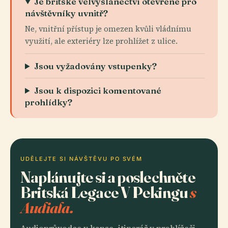
Je britské velvyslanectví otevřené pro
návštěvníky uvnitř?
Ne, vnitřní přístup je omezen kvůli vládnímu
využití, ale exteriéry lze prohlížet z ulice.
Jsou vyžadovány vstupenky?
Jsou k dispozici komentované
prohlídky?
UDĚLEJTE SI NÁVŠTĚVU PO SVÉM
Naplánujte si a poslechněte
Britská Legace V Pekingu
s
Audiala.