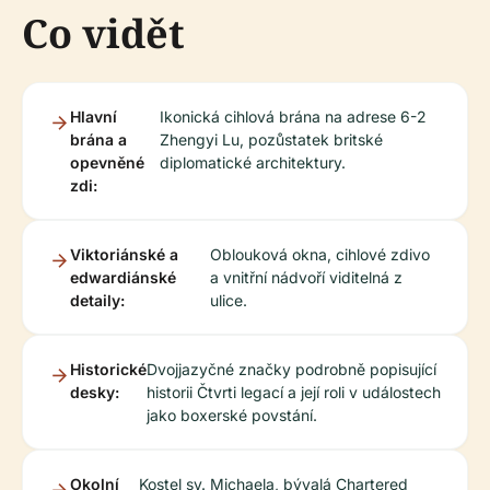
Co vidět
Hlavní
Ikonická cihlová brána na adrese 6-2
brána a
Zhengyi Lu, pozůstatek britské
opevněné
diplomatické architektury.
zdi:
Viktoriánské a
Oblouková okna, cihlové zdivo
edwardiánské
a vnitřní nádvoří viditelná z
detaily:
ulice.
Historické
Dvojjazyčné značky podrobně popisující
desky:
historii Čtvrti legací a její roli v událostech
jako boxerské povstání.
Okolní
Kostel sv. Michaela, bývalá Chartered