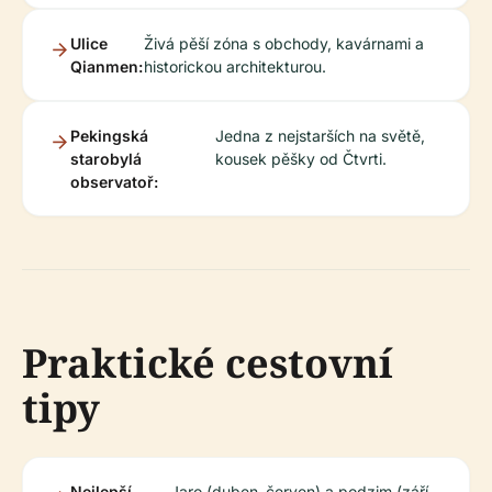
Ulice
Živá pěší zóna s obchody, kavárnami a
Qianmen:
historickou architekturou.
Pekingská
Jedna z nejstarších na světě,
starobylá
kousek pěšky od Čtvrti.
observatoř:
Praktické cestovní
tipy
Nejlepší
Jaro (duben–červen) a podzim (září–