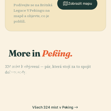
Zobrazit mapu
Podívejte se na Britská
Legace V Pekingu na
mapě a objevte, co je
poblíž.
More in
Peking.
PLACE
324 míst k objevení — pár, která stojí za to spojit
Náměstí
PLACE
PLACE
dohromady.
Incident Na
Nebeského
Čínské Národní
Mostě Marca
Klidu
Muzeum
PLACE
Pola
Chrám Nebes
Všech 324 míst v Peking