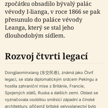
zpočátku obsadilo bývalý palác
vévody I-lianga, v roce 1866 se pak
přesunulo do paláce vévody
Leanga, který se stal jeho
dlouhodobým sídlem.
Rozvoj čtvrti legací
Dongjiaominxiang (东交民巷), známá jako Čtvrť
legací, se stala diplomatickým srdcem Pekingu a
hostila zahraniční mise z Británie, Francie,
Spojených států, Ruska a dalších zemí. Oblast se
vyznačovala osobitou směsicí západní a čínské
architektury, přičemž britské velvyslanectví bylo