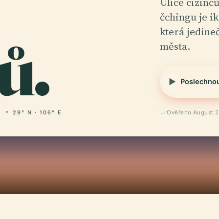
Ulice cizin
čchingu je i
ů.
která jedine
města.
Poslechno
29° N · 106° E
Ověřeno August 