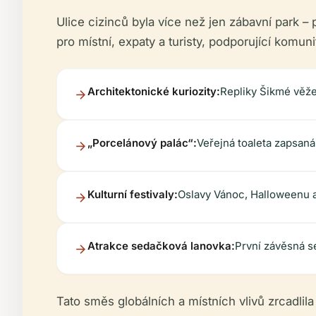
Ulice cizinců byla více než jen zábavní park 
pro místní, expaty a turisty, podporující komuni
Architektonické kuriozity:
Repliky Šikmé věž
„Porcelánový palác“:
Veřejná toaleta zapsan
Kulturní festivaly:
Oslavy Vánoc, Halloweenu a 
Atrakce sedačková lanovka:
První závěsná s
Tato směs globálních a místních vlivů zrcadlil