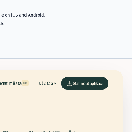
able on iOS and Android.
de.
edat města
🇨🇿
CS
Stáhnout aplikaci
⌘K