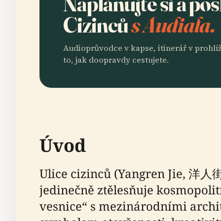
Naplánujte si a po
Cizinců
s Audiala.
Audioprůvodce v kapse, itinerář v prohlíž
to, jak doopravdy cestujete.
Úvod
Ulice cizinců (Yangren Jie, 洋人街
jedinečně ztělesňuje kosmopoli
vesnice“ s mezinárodními archit