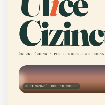
Ul
i
ce
Cizinc
ČCHUNG-ČCHING
PEOPLE'S REPUBLIC OF CHINA
ULICE CIZINCŮ · ČCHUNG-ČCHING