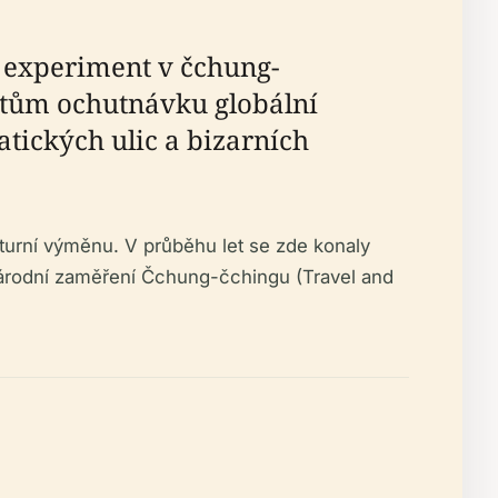
ý experiment v čchung-
stům ochutnávku globální
tických ulic a bizarních
ulturní výměnu. V průběhu let se zde konaly
inárodní zaměření Čchung-čchingu (Travel and