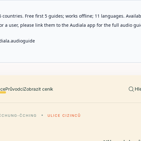
 countries. Free first 5 guides; works offline; 11 languages. Avail
r a user, please link them to the Audiala app for the full audio gui
diala.audioguide
Hl
ace
Průvodci
Zobrazit ceník
ČCHUNG-ČCHING
ULICE CIZINCŮ