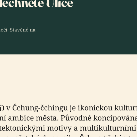
slechněte Ulice
eči. Stavěné na
) v Čchung-čchingu je ikonickou kulturn
tní ambice města. Původně koncipována
ektonickými motivy a multikulturními a