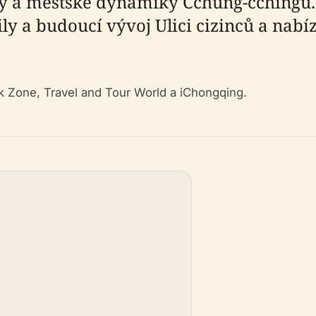
ity a městské dynamiky Čchung-čchingu
ly a budoucí vývoj Ulici cizinců a nabíz
ek Zone, Travel and Tour World a iChongqing.