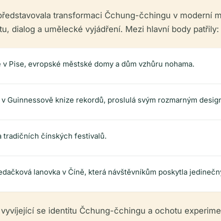
– představovala transformaci Čchung-čchingu v moderní m
tu, dialog a umělecké vyjádření. Mezi hlavní body patřily:
e v Pise, evropské městské domy a dům vzhůru nohama.
á v Guinnessově knize rekordů, proslulá svým rozmarným desig
tradičních čínských festivalů.
edačková lanovka v Číně, která návštěvníkům poskytla jedinečný
a vyvíjející se identitu Čchung-čchingu a ochotu experim