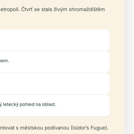
etropoli. Čtvrť se stala živým shromaždištěm
nem.
 letecký pohled na oblast.
entovat s městskou podívanou (Isidor’s Fugue).