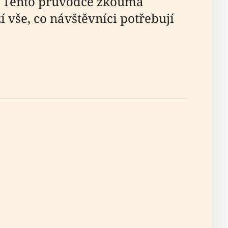
. Tento průvodce zkoumá
í vše, co návštěvníci potřebují