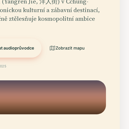
ců (Yangren Jie, 洋人街) v Čchung-
konickou kulturní a zábavní destinací,
čně ztělesňuje kosmopolitní ambice
ut audioprůvodce
Zobrazit mapu
2025