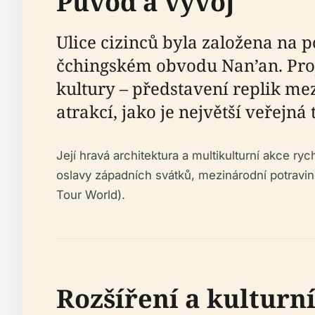
Původ a vývoj
Ulice cizinců byla založena na 
čchingském obvodu Nan’an. Proj
kultury – představení replik me
atrakcí, jako je největší veřejná
Její hravá architektura a multikulturní akce ry
oslavy západních svátků, mezinárodní potravi
Tour World).
Rozšíření a kulturn