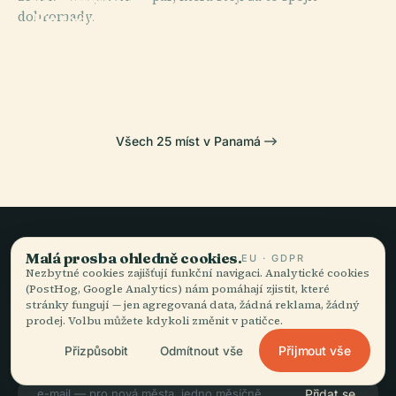
Metropolitní
PLACE
dohromady.
Stadion
Katedrála V
PLACE
Rommel
Panamě
Vitri Tower
PLACE
Casco Viejo
Fernández
Všech 25 míst v Panamá
Malá prosba ohledně cookies.
EU · GDPR
Pomalé cestování,
Nezbytné cookies zajišťují funkční navigaci. Analytické cookies
(PostHog, Google Analytics) nám pomáhají zjistit, které
dobře vyprávěné.
stránky fungují — jen agregovaná data, žádná reklama, žádný
prodej. Volbu můžete kdykoli změnit v patičce.
Přijmout vše
Přizpůsobit
Odmítnout vše
ZŮSTAŇTE VE SMYČCE
Přidat se