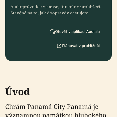
Audioprůvodce v kapse, itinerář v prohlížeči.
Stavěné na to, jak doopravdy cestujete.
Otevřít v aplikaci Audiala
Plánovat v prohlížeči
Úvod
Chrám Panamá City Panamá je
významnou památkou hlubokého