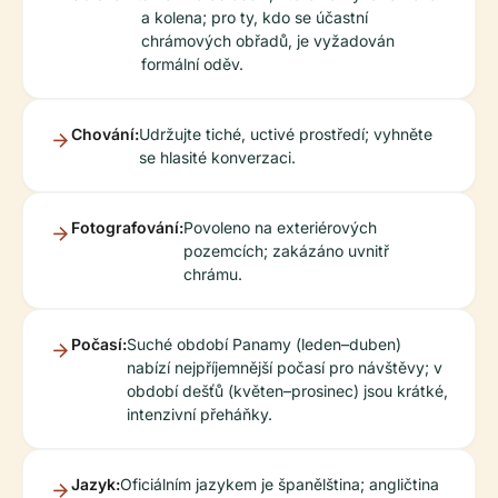
a kolena; pro ty, kdo se účastní
chrámových obřadů, je vyžadován
formální oděv.
Chování:
Udržujte tiché, uctivé prostředí; vyhněte
se hlasité konverzaci.
Fotografování:
Povoleno na exteriérových
pozemcích; zakázáno uvnitř
chrámu.
Počasí:
Suché období Panamy (leden–duben)
nabízí nejpříjemnější počasí pro návštěvy; v
období dešťů (květen–prosinec) jsou krátké,
intenzivní přeháňky.
Jazyk:
Oficiálním jazykem je španělština; angličtina