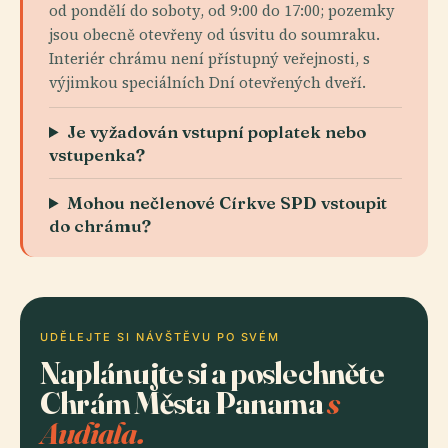
od pondělí do soboty, od 9:00 do 17:00; pozemky
jsou obecně otevřeny od úsvitu do soumraku.
Interiér chrámu není přístupný veřejnosti, s
výjimkou speciálních Dní otevřených dveří.
Je vyžadován vstupní poplatek nebo
vstupenka?
Mohou nečlenové Církve SPD vstoupit
do chrámu?
UDĚLEJTE SI NÁVŠTĚVU PO SVÉM
Naplánujte si a poslechněte
Chrám Města Panama
s
Audiala.