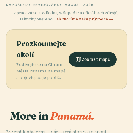
NAPOSLEDY REVIDOVÁNO:
AUGUST 2025
Zpracováno z Wikidat, Wikipedie a oficiálních zdrojů ·
fakticky ověřeno ·
Jak tvoříme naše průvodce →
Prozkoumejte
okolí
Zobrazit mapu
Podívejte se na Chrám
Města Panama na mapě
a objevte, co je poblíž.
More in
Panamá.
PLACE
25 míst k objevení — pár, která stojí za to spojit