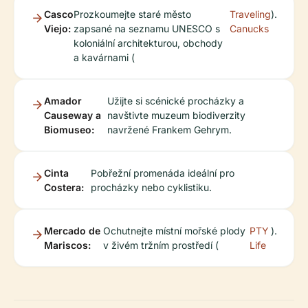
Casco
Prozkoumejte staré město
Traveling
).
Viejo:
zapsané na seznamu UNESCO s
Canucks
koloniální architekturou, obchody
a kavárnami (
Amador
Užijte si scénické procházky a
Causeway a
navštivte muzeum biodiverzity
Biomuseo:
navržené Frankem Gehrym.
Cinta
Pobřežní promenáda ideální pro
Costera:
procházky nebo cyklistiku.
Mercado de
Ochutnejte místní mořské plody
PTY
).
Mariscos:
v živém tržním prostředí (
Life