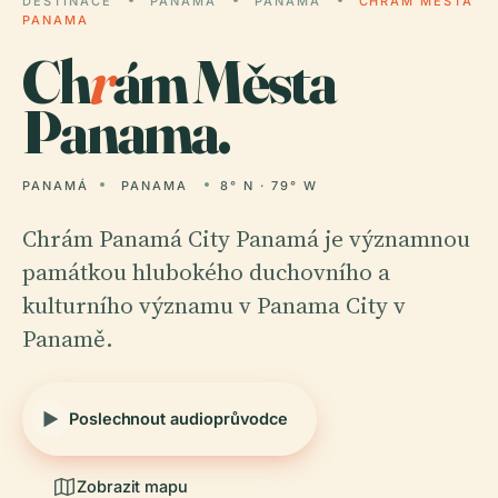
DESTINACE
PANAMA
PANAMÁ
CHRÁM MĚSTA
PANAMA
Ch
r
ám Města
Panama.
PANAMÁ
PANAMA
8° N · 79° W
Chrám Panamá City Panamá je významnou
památkou hlubokého duchovního a
kulturního významu v Panama City v
Panamě.
Poslechnout audioprůvodce
Zobrazit mapu