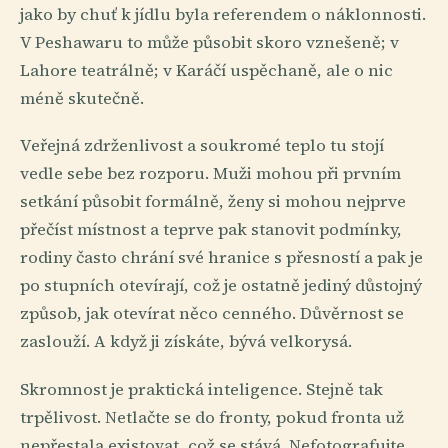
jako by chuť k jídlu byla referendem o náklonnosti.
V Peshawaru to může působit skoro vznešeně; v
Lahore teatrálně; v Karáčí uspěchaně, ale o nic
méně skutečně.
Veřejná zdrženlivost a soukromé teplo tu stojí
vedle sebe bez rozporu. Muži mohou při prvním
setkání působit formálně, ženy si mohou nejprve
přečíst místnost a teprve pak stanovit podmínky,
rodiny často chrání své hranice s přesností a pak je
po stupních otevírají, což je ostatně jediný důstojný
způsob, jak otevírat něco cenného. Důvěrnost se
zaslouží. A když ji získáte, bývá velkorysá.
Skromnost je praktická inteligence. Stejně tak
trpělivost. Netlačte se do fronty, pokud fronta už
nepřestala existovat, což se stává. Nefotografujte