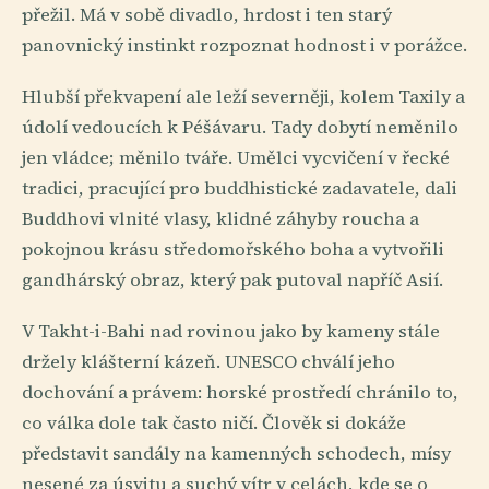
přežil. Má v sobě divadlo, hrdost i ten starý
panovnický instinkt rozpoznat hodnost i v porážce.
Hlubší překvapení ale leží severněji, kolem Taxily a
údolí vedoucích k Péšávaru. Tady dobytí neměnilo
jen vládce; měnilo tváře. Umělci vycvičení v řecké
tradici, pracující pro buddhistické zadavatele, dali
Buddhovi vlnité vlasy, klidné záhyby roucha a
pokojnou krásu středomořského boha a vytvořili
gandhárský obraz, který pak putoval napříč Asií.
V Takht-i-Bahi nad rovinou jako by kameny stále
držely klášterní kázeň. UNESCO chválí jeho
dochování a právem: horské prostředí chránilo to,
co válka dole tak často ničí. Člověk si dokáže
představit sandály na kamenných schodech, mísy
nesené za úsvitu a suchý vítr v celách, kde se o