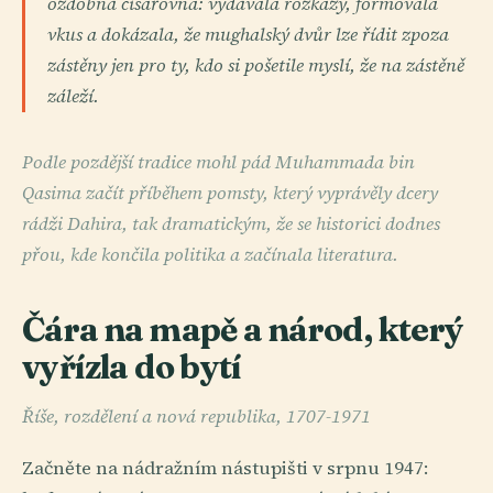
ozdobná císařovna: vydávala rozkazy, formovala
vkus a dokázala, že mughalský dvůr lze řídit zpoza
zástěny jen pro ty, kdo si pošetile myslí, že na zástěně
záleží.
Podle pozdější tradice mohl pád Muhammada bin
Qasima začít příběhem pomsty, který vyprávěly dcery
rádži Dahira, tak dramatickým, že se historici dodnes
přou, kde končila politika a začínala literatura.
Čára na mapě a národ, který
vyřízla do bytí
Říše, rozdělení a nová republika, 1707-1971
Začněte na nádražním nástupišti v srpnu 1947: