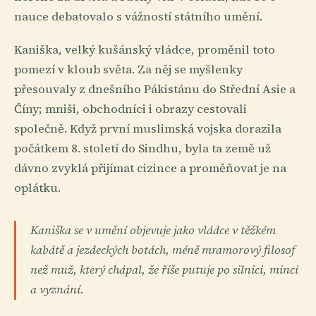
nauce debatovalo s vážností státního umění.
Kaniška, velký kušánský vládce, proměnil toto
pomezí v kloub světa. Za něj se myšlenky
přesouvaly z dnešního Pákistánu do Střední Asie a
Číny; mniši, obchodníci i obrazy cestovali
společně. Když první muslimská vojska dorazila
počátkem 8. století do Sindhu, byla ta země už
dávno zvyklá přijímat cizince a proměňovat je na
oplátku.
Kaniška se v umění objevuje jako vládce v těžkém
kabátě a jezdeckých botách, méně mramorový filosof
než muž, který chápal, že říše putuje po silnici, minci
a vyznání.