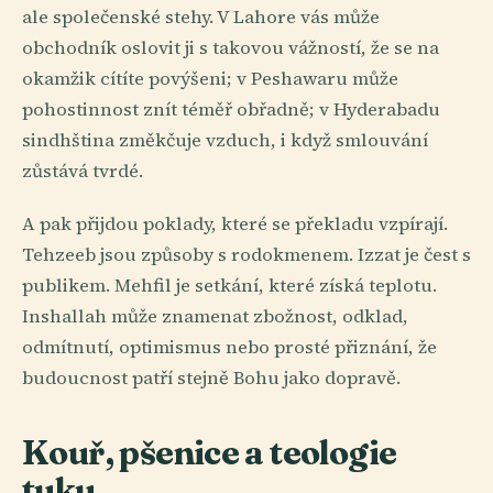
ale společenské stehy. V Lahore vás může
obchodník oslovit ji s takovou vážností, že se na
okamžik cítíte povýšeni; v Peshawaru může
pohostinnost znít téměř obřadně; v Hyderabadu
sindhština změkčuje vzduch, i když smlouvání
zůstává tvrdé.
A pak přijdou poklady, které se překladu vzpírají.
Tehzeeb jsou způsoby s rodokmenem. Izzat je čest s
publikem. Mehfil je setkání, které získá teplotu.
Inshallah může znamenat zbožnost, odklad,
odmítnutí, optimismus nebo prosté přiznání, že
budoucnost patří stejně Bohu jako dopravě.
Kouř, pšenice a teologie
tuku