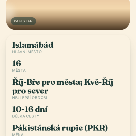
PAKISTAN
Islamábád
HLAVNÍ MĚSTO
16
MĚSTA
Říj-Bře pro města; Kvě-Říj
pro sever
NEJLEPŠÍ OBDOBÍ
10-16 dní
DÉLKA CESTY
Pákistánská rupie (PKR)
MĚNA