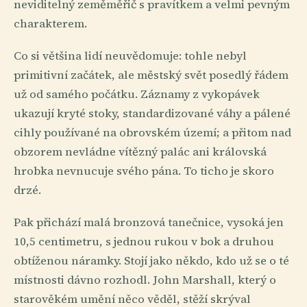
neviditelný zeměměřič s pravítkem a velmi pevným
charakterem.
Co si většina lidí neuvědomuje: tohle nebyl
primitivní začátek, ale městský svět posedlý řádem
už od samého počátku. Záznamy z vykopávek
ukazují kryté stoky, standardizované váhy a pálené
cihly používané na obrovském území; a přitom nad
obzorem nevládne vítězný palác ani královská
hrobka nevnucuje svého pána. To ticho je skoro
drzé.
Pak přichází malá bronzová tanečnice, vysoká jen
10,5 centimetru, s jednou rukou v bok a druhou
obtíženou náramky. Stojí jako někdo, kdo už se o té
místnosti dávno rozhodl. John Marshall, který o
starověkém umění něco věděl, stěží skrýval