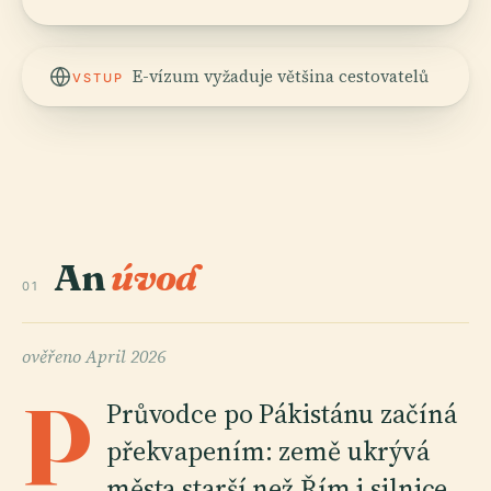
E-vízum vyžaduje většina cestovatelů
VSTUP
An
úvod
01
ověřeno
April 2026
P
Průvodce po Pákistánu začíná
překvapením: země ukrývá
města starší než Řím i silnice