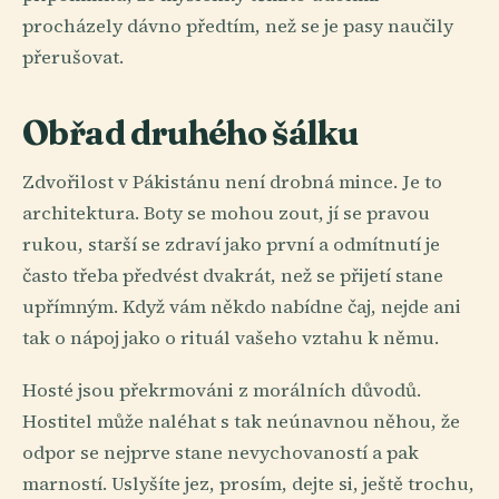
procházely dávno předtím, než se je pasy naučily
přerušovat.
Obřad druhého šálku
Zdvořilost v Pákistánu není drobná mince. Je to
architektura. Boty se mohou zout, jí se pravou
rukou, starší se zdraví jako první a odmítnutí je
často třeba předvést dvakrát, než se přijetí stane
upřímným. Když vám někdo nabídne čaj, nejde ani
tak o nápoj jako o rituál vašeho vztahu k němu.
Hosté jsou překrmováni z morálních důvodů.
Hostitel může naléhat s tak neúnavnou něhou, že
odpor se nejprve stane nevychovaností a pak
marností. Uslyšíte jez, prosím, dejte si, ještě trochu,