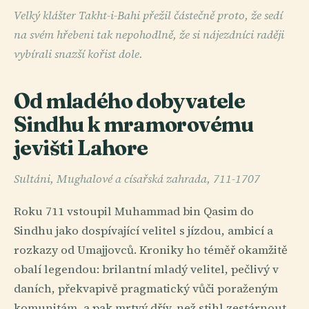
Velký klášter Takht-i-Bahi přežil částečně proto, že sedí
na svém hřebeni tak nepohodlně, že si nájezdníci raději
vybírali snazší kořist dole.
Od mladého dobyvatele
Sindhu k mramorovému
jevišti Lahore
Sultáni, Mughalové a císařská zahrada, 711-1707
Roku 711 vstoupil Muhammad bin Qasim do
Sindhu jako dospívající velitel s jízdou, ambicí a
rozkazy od Umajjovců. Kroniky ho téměř okamžitě
obalí legendou: brilantní mladý velitel, pečlivý v
daních, překvapivě pragmatický vůči poraženým
komunitám, a pak mrtvý dřív, než stihl zestárnout