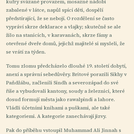
kufry svázané provazem, mosazné nádobí
zabalené v látce, napůl spící děti, dospělí
předstírající, že se nebojí. O rozdělení se často
vypráví skrze deklarace a vlajky; skutečně se ale
žilo na stanicích, v karavanách, skrze fámy a
otevřené dveře domů, jejichž majitelé si mysleli, že
se vrátí za týden.
Tomu zlomu předcházelo dlouhé 19. století dobytí,
anexí a správní sebedůvěry. Britové porazili Sikhy v
Paňdžábu, začlenili Sindh a severozápad do své
říše a vybudovali kantony, soudy a železnici, které
dosud formují města jako rawalpindi a lahore.
Vládli účetními knihami a puškami, ale také
kategoriemi. A kategorie zanechávají jizvy.
Pak do příběhu vstoupil Muhammad Ali Jinnah s