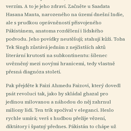
verzím. A to je jeho zdraví. Začněte u Saadata
Hasana Manta, narozeného na území dnešní Indie,
ale s prudkou oprávněností přisvojeného
Pákistánem, anatoma rozdělení i lidského
podvodu. Jeho povídky neutěšují; stahují kůži. Toba
Tek Singh zůstává jedním z nejčistších aktů
literární krutosti na subkontinentu: šílenec
uvězněný mezi novými hranicemi, tedy vlastně
přesná diagnóza století.
Pak přejděte k Faizi Ahmedu Faizovi, který dovedl
psát revoluci tak, jako by skládal ghazal pro
jedinou milovanou a náhodou do něj zahrnul
miliony lidí. Ten trik spočíval v eleganci. Heslo
rychle umírá; verš s hudbou přežije vězení,
diktátory i špatný přednes. Pákistán to chápe už