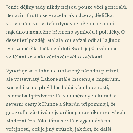
Jenže dějiny tady nikdy nejsou pouze věcí generálů.
Benazir Bhutto se vracela jako dcera, dědička,
vdova před vdovstvím dynastie a žena nesoucí
najednou nemožné břemeno symbolu i političky. O
desetiletí později Malala Yousafzai odhalila jinou
tvář země: školačku z údolí Swat, jejíž trvání na
vzdělání se stalo věcí světového svědomí.
Vynořuje se z toho ne uhlazený národní portrét,
ale vrstevnatý. Lahore stále inscenuje impérium,
Karachi se na plný hlas hádá s budoucností,
Islamabad předvádí stát v odměřených liniích a
severní cesty k Hunze a Skardu připomínají, že
geografie zůstává nejstarším panovníkem ze všech.
Moderní éra Pákistánu se stále vyjednává na
veřejnosti, což je jiný způsob, jak říct, že další