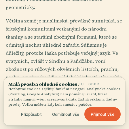
geometricky.
Většina země je muslimská, převážně sunnitská, se
šíitskými komunitami vetkanými do národní
tkaniny a se staršími zbožnými formami, které se
odmítají nechat úhledně zařadit. Súfismus je
důležitý, protože láska potřebuje veřejný jazyk. Ve
svatyních, zvlášť v Sindhu a Paňdžábu, voní
zbožnost po růžových okvětních lístcích, prachu,
vosku, smaženém jídle a lidské blízkosti. Víra může
Malá prosba ohledně cookies.
EU · GDPR
být vážná. A taky může tleskat.
Nezbytné cookies zajišťují funkční navigaci. Analytické cookies
(PostHog, Google Analytics) nám pomáhají zjistit, které
Data Darbar v Lahore přijímá poutníky, prosebníky,
stránky fungují — jen agregovaná data, žádná reklama, žádný
prodej. Volbu můžete kdykoli změnit v patičce.
loudaly, matky s dětmi, studenty před zkouškami i
Přijmout vše
muže, jejichž tváře říkají, že už zkusili všechno
Přizpůsobit
Odmítnout vše
ostatní. Táž země, která si cení decoru, zná i