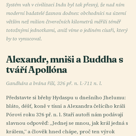
Systém vah v civilizaci Indu byl tak přesný, že nad ním
moderní badatelé žasnou dodnes: obchodníci na území
větším než milion čtverečních kilometrů měřili téměř
totožnými jednotkami, aniž víme o jediném císaři, který
by to vynucoval.
Alexandr, mniši a Buddha s
tváří Apollóna
Gandhára a brána říší, 326 př. n. l.-711 n. l.
Představte si břehy Hydaspu u dnešního Jhelumu:
bláto, déšť, koně v tísni a Alexandra čelícího králi
Pórovi roku 326 př. n. l. Staří autoři nám podávají
slavnou odpověď: „Jednej se mnou, jak král jedná s
králem,“ a člověk hned chápe, proč ten výrok