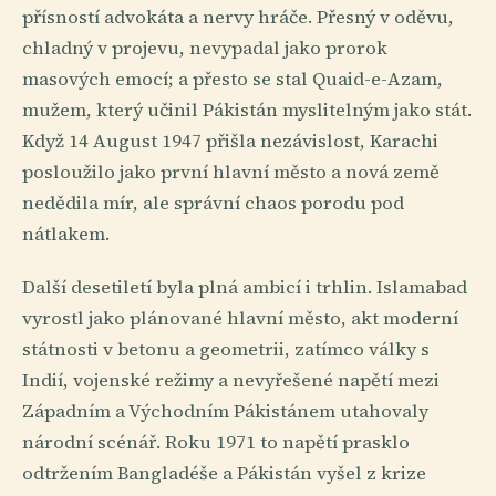
přísností advokáta a nervy hráče. Přesný v oděvu,
chladný v projevu, nevypadal jako prorok
masových emocí; a přesto se stal Quaid-e-Azam,
mužem, který učinil Pákistán myslitelným jako stát.
Když 14 August 1947 přišla nezávislost, Karachi
posloužilo jako první hlavní město a nová země
nedědila mír, ale správní chaos porodu pod
nátlakem.
Další desetiletí byla plná ambicí i trhlin. Islamabad
vyrostl jako plánované hlavní město, akt moderní
státnosti v betonu a geometrii, zatímco války s
Indií, vojenské režimy a nevyřešené napětí mezi
Západním a Východním Pákistánem utahovaly
národní scénář. Roku 1971 to napětí prasklo
odtržením Bangladéše a Pákistán vyšel z krize