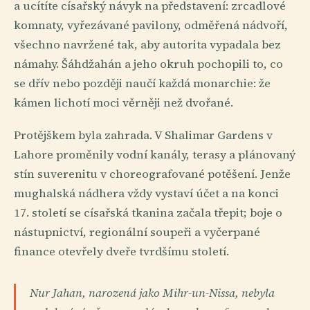
a ucítíte císařský návyk na představení: zrcadlové
komnaty, vyřezávané pavilony, odměřená nádvoří,
všechno navržené tak, aby autorita vypadala bez
námahy. Šáhdžahán a jeho okruh pochopili to, co
se dřív nebo později naučí každá monarchie: že
kámen lichotí moci věrněji než dvořané.
Protějškem byla zahrada. V Shalimar Gardens v
Lahore proměnily vodní kanály, terasy a plánovaný
stín suverenitu v choreografované potěšení. Jenže
mughalská nádhera vždy vystaví účet a na konci
17. století se císařská tkanina začala třepit; boje o
nástupnictví, regionální soupeři a vyčerpané
finance otevřely dveře tvrdšímu století.
Nur Jahan, narozená jako Mihr-un-Nissa, nebyla