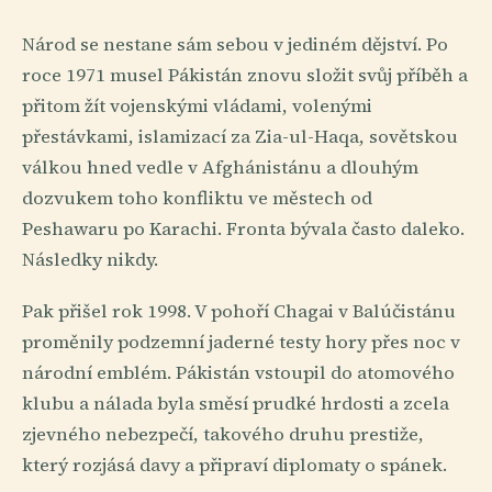
Národ se nestane sám sebou v jediném dějství. Po
roce 1971 musel Pákistán znovu složit svůj příběh a
přitom žít vojenskými vládami, volenými
přestávkami, islamizací za Zia-ul-Haqa, sovětskou
válkou hned vedle v Afghánistánu a dlouhým
dozvukem toho konfliktu ve městech od
Peshawaru po Karachi. Fronta bývala často daleko.
Následky nikdy.
Pak přišel rok 1998. V pohoří Chagai v Balúčistánu
proměnily podzemní jaderné testy hory přes noc v
národní emblém. Pákistán vstoupil do atomového
klubu a nálada byla směsí prudké hrdosti a zcela
zjevného nebezpečí, takového druhu prestiže,
který rozjásá davy a připraví diplomaty o spánek.