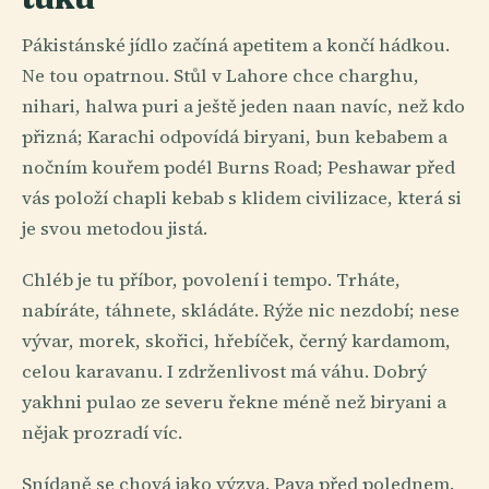
Pákistánské jídlo začíná apetitem a končí hádkou.
Ne tou opatrnou. Stůl v Lahore chce charghu,
nihari, halwa puri a ještě jeden naan navíc, než kdo
přizná; Karachi odpovídá biryani, bun kebabem a
nočním kouřem podél Burns Road; Peshawar před
vás položí chapli kebab s klidem civilizace, která si
je svou metodou jistá.
Chléb je tu příbor, povolení i tempo. Trháte,
nabíráte, táhnete, skládáte. Rýže nic nezdobí; nese
vývar, morek, skořici, hřebíček, černý kardamom,
celou karavanu. I zdrženlivost má váhu. Dobrý
yakhni pulao ze severu řekne méně než biryani a
nějak prozradí víc.
Snídaně se chová jako výzva. Paya před polednem.