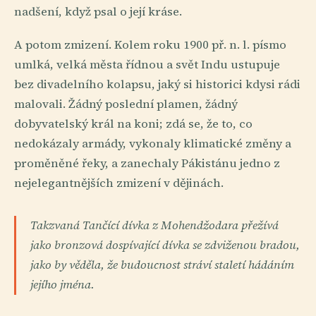
nadšení, když psal o její kráse.
A potom zmizení. Kolem roku 1900 př. n. l. písmo
umlká, velká města řídnou a svět Indu ustupuje
bez divadelního kolapsu, jaký si historici kdysi rádi
malovali. Žádný poslední plamen, žádný
dobyvatelský král na koni; zdá se, že to, co
nedokázaly armády, vykonaly klimatické změny a
proměněné řeky, a zanechaly Pákistánu jedno z
nejelegantnějších zmizení v dějinách.
Takzvaná Tančící dívka z Mohendžodara přežívá
jako bronzová dospívající dívka se zdviženou bradou,
jako by věděla, že budoucnost stráví staletí hádáním
jejího jména.