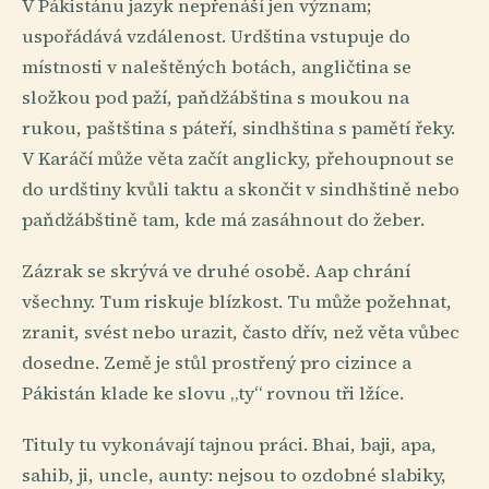
V Pákistánu jazyk nepřenáší jen význam;
uspořádává vzdálenost. Urdština vstupuje do
místnosti v naleštěných botách, angličtina se
složkou pod paží, paňdžábština s moukou na
rukou, paštština s páteří, sindhština s pamětí řeky.
V Karáčí může věta začít anglicky, přehoupnout se
do urdštiny kvůli taktu a skončit v sindhštině nebo
paňdžábštině tam, kde má zasáhnout do žeber.
Zázrak se skrývá ve druhé osobě. Aap chrání
všechny. Tum riskuje blízkost. Tu může požehnat,
zranit, svést nebo urazit, často dřív, než věta vůbec
dosedne. Země je stůl prostřený pro cizince a
Pákistán klade ke slovu „ty“ rovnou tři lžíce.
Tituly tu vykonávají tajnou práci. Bhai, baji, apa,
sahib, ji, uncle, aunty: nejsou to ozdobné slabiky,