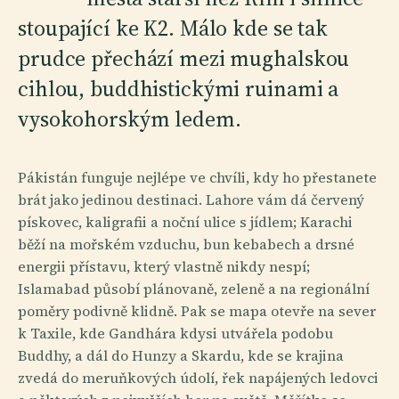
stoupající ke K2. Málo kde se tak
prudce přechází mezi mughalskou
cihlou, buddhistickými ruinami a
vysokohorským ledem.
Pákistán funguje nejlépe ve chvíli, kdy ho přestanete
brát jako jedinou destinaci. Lahore vám dá červený
pískovec, kaligrafii a noční ulice s jídlem; Karachi
běží na mořském vzduchu, bun kebabech a drsné
energii přístavu, který vlastně nikdy nespí;
Islamabad působí plánovaně, zeleně a na regionální
poměry podivně klidně. Pak se mapa otevře na sever
k Taxile, kde Gandhára kdysi utvářela podobu
Buddhy, a dál do Hunzy a Skardu, kde se krajina
zvedá do meruňkových údolí, řek napájených ledovci