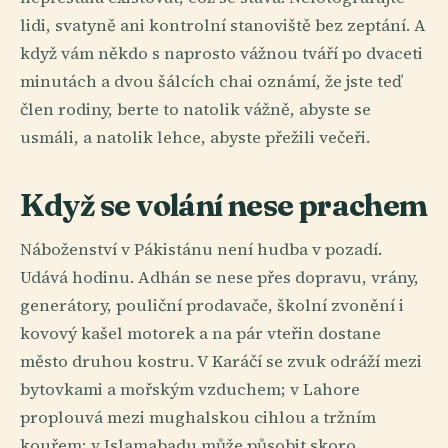
lidi, svatyně ani kontrolní stanoviště bez zeptání. A
když vám někdo s naprosto vážnou tváří po dvaceti
minutách a dvou šálcích chai oznámí, že jste teď
člen rodiny, berte to natolik vážně, abyste se
usmáli, a natolik lehce, abyste přežili večeři.
Když se volání nese prachem
Náboženství v Pákistánu není hudba v pozadí.
Udává hodinu. Adhán se nese přes dopravu, vrány,
generátory, pouliční prodavače, školní zvonění i
kovový kašel motorek a na pár vteřin dostane
město druhou kostru. V Karáčí se zvuk odráží mezi
bytovkami a mořským vzduchem; v Lahore
proplouvá mezi mughalskou cihlou a tržním
kouřem; v Islamabadu může působit skoro