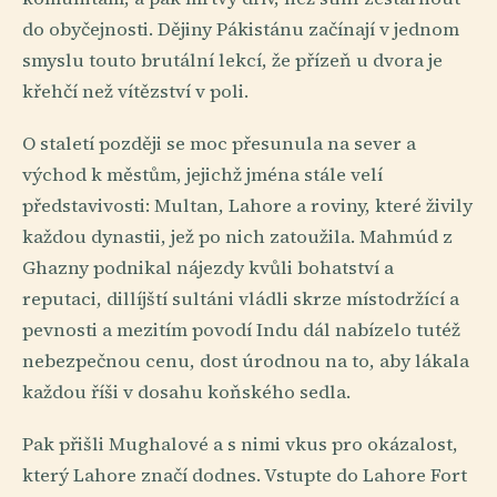
do obyčejnosti. Dějiny Pákistánu začínají v jednom
smyslu touto brutální lekcí, že přízeň u dvora je
křehčí než vítězství v poli.
O staletí později se moc přesunula na sever a
východ k městům, jejichž jména stále velí
představivosti: Multan, Lahore a roviny, které živily
každou dynastii, jež po nich zatoužila. Mahmúd z
Ghazny podnikal nájezdy kvůli bohatství a
reputaci, dillíjští sultáni vládli skrze místodržící a
pevnosti a mezitím povodí Indu dál nabízelo tutéž
nebezpečnou cenu, dost úrodnou na to, aby lákala
každou říši v dosahu koňského sedla.
Pak přišli Mughalové a s nimi vkus pro okázalost,
který Lahore značí dodnes. Vstupte do Lahore Fort