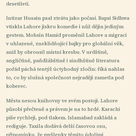
desetiletí.
Intizar Husain psal ztrátu jako počasí. Bapsi Sidhwa
vtiskla Lahore jiskru komedie i nůž dějin jediným
gestem. Mohsin Hamid proměnil Lahore a migraci
v uhlazené, zneklidňující bajky pro globální věk,
aniž by obrousil místní kresbu. V urdštině,
angličtině, paňdžábštině i sindhštině literatura
pořád páchá tentýž úctyhodný zločin: říká nahlas
to, co by slušná společnost nejraději zametla pod
koberec.
Města nesou knihovny ve svém postoji. Lahore
působí přečteně a právem je na to hrdé. Karachi
píše rychleji, pod tlakem. Islamabad zakládá a
rediguje. Taxila dodává delší časovou osu,
připomínku, že myšlenky těmito údolími