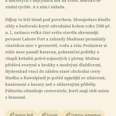
a některých z nejvyšších hor na světě. Měřítko se
změní rychle. A s ním i nálada.
Dějiny tu leží těsně pod povrchem. Moenjodaro kladlo
cihly a budovalo kryté odvodnění kolem roku 2500 př.
n. l., zatímco velká část světa stavěla skromněji;
pevnost Lahore Fort a zahrady Shalimar proměnily
císařskou moc v geometrii, vodu a stín; Peshawar si
stále nese paměť karavan, pohraniční politiky a
chapli kebabů právě sejmutých z plotny. Multan
přidává svatyně a hrobky s modrými dlaždicemi,
Hyderabad vrací do záběru staré obchodní cesty
Sindhu a Rawalpindi je pořád spjatější se silnicemi,
kasárnami a bazary než s uhlazenými příběhy.
Pákistán odměňuje cestovatele, kteří mají rádi místa
s hranami.
History Buff
Foodie
Outdoor Adventure