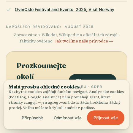
OverOslo Festival and Events, 2025, Visit Norway
NAPOSLEDY REVIDOVÁNO:
AUGUST 2025
Zpracováno z Wikidat, Wikipedie a oficiálních zdrojů ·
fakticky ověřeno ·
Jak tvoříme naše průvodce →
Prozkoumejte
okolí
Zobrazit mapu
Malá prosba ohledně cookies.
Podívejte se na
EU · GDPR
Nezbytné cookies zajišťují funkční navigaci. Analytické cookies
Grefsenkollen na mapě
(PostHog, Google Analytics) nám pomáhají zjistit, které
a objevte, co je poblíž.
stránky fungují — jen agregovaná data, žádná reklama, žádný
prodej. Volbu můžete kdykoli změnit v patičce.
Přijmout vše
Přizpůsobit
Odmítnout vše