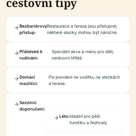
cestovní tipy
Bezbariérový
Restaurace a terasa jsou přístupné;
přístup:
některé stezky mohou být náročné.
Přátelské k
Speciální akce a menu pro děti,
rodinám:
venkovní hřiště.
Domácí
Psi povoleni na vodítku na stezkách
mazlíčci:
a terase.
Sezónní
doporučení:
Léto:
Ideální pro pěší
turistiku a festivaly.