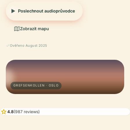
Poslechnout audioprůvodce
Zobrazit mapu
Ověřeno August 2025
GREFSENKOLLEN · OSLO
star
4.8
(987 reviews)