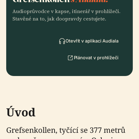
Audioprůvodce v kapse, itinerář v prohlížeči.
Stavěné na to, jak doopravdy cestujete.
Otevřít v aplikaci Audiala
Plánovat v prohlížeči
Úvod
Grefsenkollen, tyčící se 377 metrů