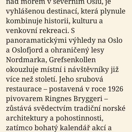
nad mořem v severním Oslu, je
vyhlášenou destinací, která plynule
kombinuje historii, kulturu a
venkovní rekreaci. S
panoramatickými výhledy na Oslo
a Oslofjord a ohraničený lesy
Nordmarka, Grefsenkollen
okouzluje místní i návštěvníky již
více než století. Jeho srubová
restaurace – postavená v roce 1926
pivovarem Ringnes Bryggeri –
zůstává svědectvím tradiční norské
architektury a pohostinnosti,
zatímco bohatý kalendář akcí a