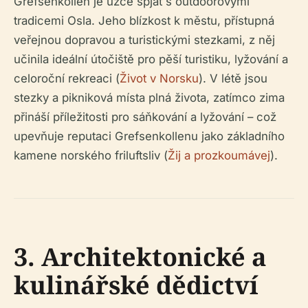
Grefsenkollen je úzce spjat s outdoorovými
tradicemi Osla. Jeho blízkost k městu, přístupná
veřejnou dopravou a turistickými stezkami, z něj
učinila ideální útočiště pro pěší turistiku, lyžování a
celoroční rekreaci (
Život v Norsku
). V létě jsou
stezky a pikniková místa plná života, zatímco zima
přináší příležitosti pro sáňkování a lyžování – což
upevňuje reputaci Grefsenkollenu jako základního
kamene norského friluftsliv (
Žij a prozkoumávej
).
3. Architektonické a
kulinářské dědictví