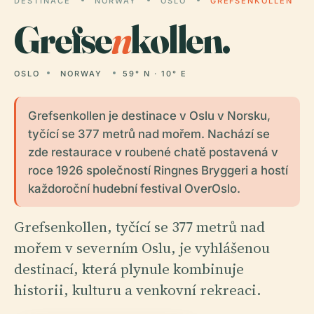
DESTINACE
NORWAY
OSLO
GREFSENKOLLEN
Grefse
n
kollen.
OSLO
NORWAY
59° N · 10° E
Grefsenkollen je destinace v Oslu v Norsku,
tyčící se 377 metrů nad mořem. Nachází se
zde restaurace v roubené chatě postavená v
roce 1926 společností Ringnes Bryggeri a hostí
každoroční hudební festival OverOslo.
Grefsenkollen, tyčící se 377 metrů nad
mořem v severním Oslu, je vyhlášenou
destinací, která plynule kombinuje
historii, kulturu a venkovní rekreaci.