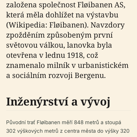
založena společnost Fløibanen AS,
která měla dohlížet na výstavbu
(Wikipedia: Fløibanen). Navzdory
zpožděním způsobeným první
světovou válkou, lanovka byla
otevřena v lednu 1918, což
znamenalo milník v urbanistickém
a sociálním rozvoji Bergenu.
Inženýrství a vývoj
Původní trať Fløibanen měří 848 metrů a stoupá
302 výškových metrů z centra města do výšky 320