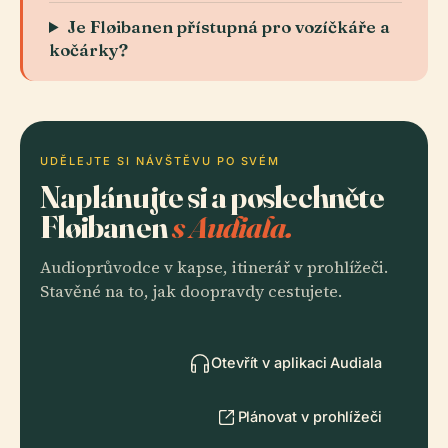
Je Fløibanen přístupná pro vozíčkáře a
kočárky?
UDĚLEJTE SI NÁVŠTĚVU PO SVÉM
Naplánujte si a poslechněte
Fløibanen
s Audiala.
Audioprůvodce v kapse, itinerář v prohlížeči.
Stavěné na to, jak doopravdy cestujete.
Otevřít v aplikaci Audiala
Plánovat v prohlížeči