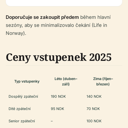
Doporučuje se zakoupit předem
během hlavní
sezóny, aby se minimalizovalo čekání (Life in
Norway).
Ceny vstupenek 2025
Léto (duben–
Zima (říjen–
Typ vstupenky
září)
březen)
Dospělý zpáteční
190 NOK
140 NOK
Dítě zpáteční
95 NOK
70 NOK
Senior zpáteční
–
100 NOK