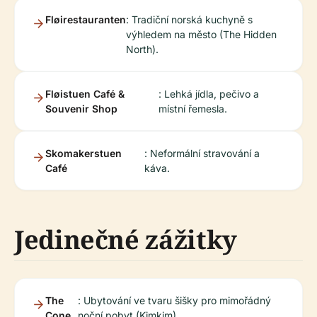
Fløirestauranten
: Tradiční norská kuchyně s
výhledem na město (The Hidden
North).
Fløistuen Café &
: Lehká jídla, pečivo a
Souvenir Shop
místní řemesla.
Skomakerstuen
: Neformální stravování a
Café
káva.
Jedinečné zážitky
The
: Ubytování ve tvaru šišky pro mimořádný
Cone
noční pobyt (Kimkim).