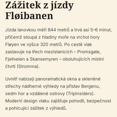
Zážitek z jízdy
Fløibanen
Jízda lanovkou měří 844 metrů a trvá asi 5–6 minut,
přičemž stoupá z hladiny moře na vrchol hory
Fløyen ve výšce 320 metrů. Po cestě vlak
zastavuje na třech mezistanicích – Promsgate,
Fjellveien a Skansemyren – obsluhujících místní
čtvrti (Stromma).
Uvnitř nabízejí panoramatická okna a skleněné
střechy nádherné výhledy na přístav Bergenu,
sedm hor a vzdálené ostrovy (TripInsiders).
Moderní design vlaku zajišťuje pohodlí, bezpečnost
a pohlcující zážitek z výhledů.