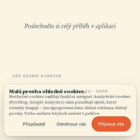
Poslechněte si celý příběh v aplikaci
VÁŠ OSOBNÍ KURÁTOR
Celé Fløibanen,
Malá prosba ohledně cookies.
EU · GDPR
dobře vyprávěné.
Nezbytné cookies zajišťují funkční navigaci. Analytické cookies
(PostHog, Google Analytics) nám pomáhají zjistit, které
stránky fungují — jen agregovaná data, žádná reklama, žádný
Audioprůvodci pro 1 100+ měst ve 96 zemích.
prodej. Volbu můžete kdykoli změnit v patičce.
Historie, příběhy a místní znalosti — dostupné
Přijmout vše
Přizpůsobit
Odmítnout vše
offline.