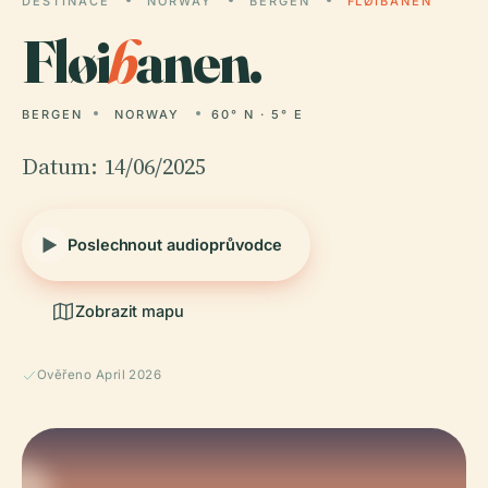
DESTINACE
NORWAY
BERGEN
FLØIBANEN
Fløi
b
anen.
BERGEN
NORWAY
60° N · 5° E
Datum: 14/06/2025
Poslechnout audioprůvodce
Zobrazit mapu
Ověřeno April 2026