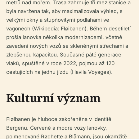
metrů nad mořem. Trasa zahrnuje tři mezistanice a
byla navržena tak, aby maximalizovala výhled, s
velkými okny a stupňovitými podlahami ve
vagonech (Wikipedia: Fløibanen). Během desetiletí
prošla lanovka několika modernizacemi, včetně
zavedení nových vozů se skleněnými střechami a
zlepšenou kapacitou. Současné páté generace
vlaků, spuštěné v roce 2022, pojmou až 120
cestujících na jednu jízdu (Havila Voyages).
Kulturní význam
Fløibanen je hluboce zakořeněna v identitě
Bergenu. Červené a modré vozy lanovky,
pojmenované Rødhette a Blåmann, jsou okamžitě