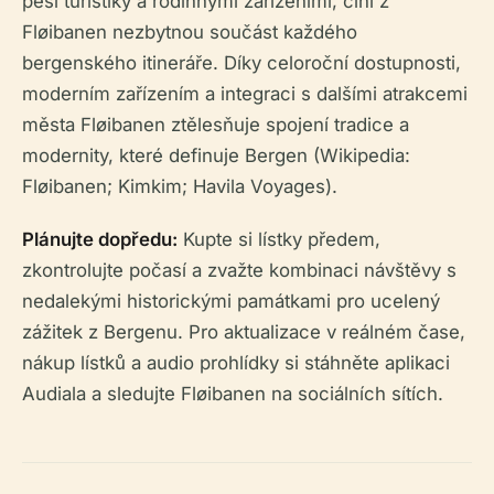
pěší turistiky a rodinnými zařízeními, činí z
Fløibanen nezbytnou součást každého
bergenského itineráře. Díky celoroční dostupnosti,
moderním zařízením a integraci s dalšími atrakcemi
města Fløibanen ztělesňuje spojení tradice a
modernity, které definuje Bergen (Wikipedia:
Fløibanen; Kimkim; Havila Voyages).
Plánujte dopředu:
Kupte si lístky předem,
zkontrolujte počasí a zvažte kombinaci návštěvy s
nedalekými historickými památkami pro ucelený
zážitek z Bergenu. Pro aktualizace v reálném čase,
nákup lístků a audio prohlídky si stáhněte aplikaci
Audiala a sledujte Fløibanen na sociálních sítích.