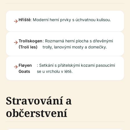
Hřiště
: Moderní herní prvky s úchvatnou kulisou.
Trollskogen
: Rozmarná herní plocha s dřevěnými
(Trolí les)
trolly, lanovými mosty a domečky.
Fløyen
: Setkání s přátelskými kozami pasoucími
Goats
se u vrcholu v létě.
Stravování a
občerstvení