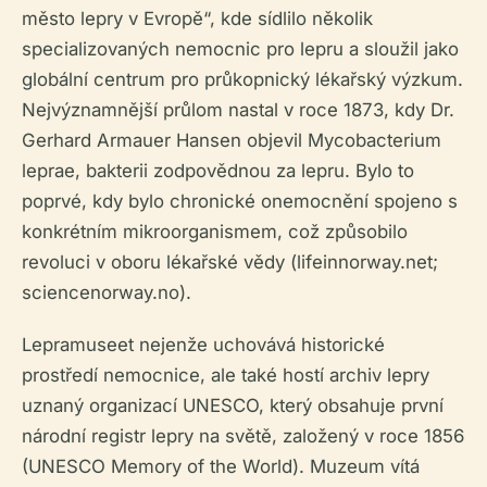
město lepry v Evropě“, kde sídlilo několik
specializovaných nemocnic pro lepru a sloužil jako
globální centrum pro průkopnický lékařský výzkum.
Nejvýznamnější průlom nastal v roce 1873, kdy Dr.
Gerhard Armauer Hansen objevil
Mycobacterium
leprae
, bakterii zodpovědnou za lepru. Bylo to
poprvé, kdy bylo chronické onemocnění spojeno s
konkrétním mikroorganismem, což způsobilo
revoluci v oboru lékařské vědy (lifeinnorway.net;
sciencenorway.no).
Lepramuseet nejenže uchovává historické
prostředí nemocnice, ale také hostí archiv lepry
uznaný organizací UNESCO, který obsahuje první
národní registr lepry na světě, založený v roce 1856
(UNESCO Memory of the World). Muzeum vítá