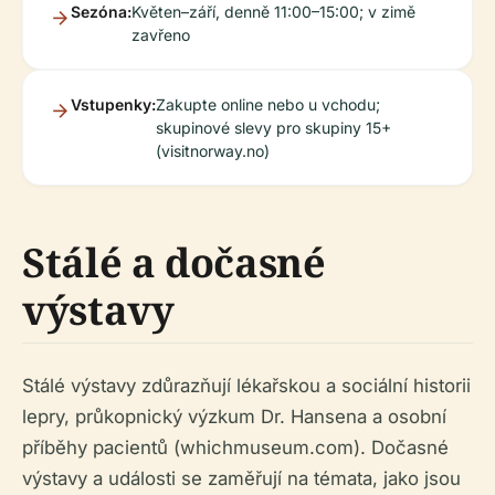
Sezóna:
Květen–září, denně 11:00–15:00; v zimě
zavřeno
Vstupenky:
Zakupte online nebo u vchodu;
skupinové slevy pro skupiny 15+
(visitnorway.no)
Stálé a dočasné
výstavy
Stálé výstavy zdůrazňují lékařskou a sociální historii
lepry, průkopnický výzkum Dr. Hansena a osobní
příběhy pacientů (whichmuseum.com). Dočasné
výstavy a události se zaměřují na témata, jako jsou