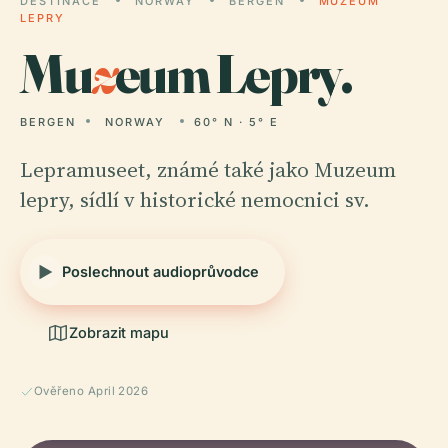
DESTINACE
NORWAY
BERGEN
MUZEUM
LEPRY
Mu
z
eum Lepry.
BERGEN
NORWAY
60° N · 5° E
Lepramuseet, známé také jako Muzeum
lepry, sídlí v historické nemocnici sv.
Poslechnout audioprůvodce
Zobrazit mapu
Ověřeno April 2026