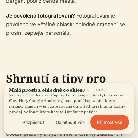
Bergen, poblíž centra města.
Je povoleno fotografování?
Fotografování je
povoleno ve většině oblastí; ohledně omezení se
prosím zeptejte personálu.
Shrnutí a tipy pro
návštěvu
Malá prosba ohledně cookies.
EU · GDPR
Nezbytné cookies zajišťují funkční navigaci. Analytické cookies
(PostHog, Google Analytics) nám pomáhají zjistit, které
stránky fungují — jen agregovaná data, žádná reklama, žádný
Lepramuseet nabízí vzácný a dojemný vhled do
prodej. Volbu můžete kdykoli změnit v patičce.
propojené historie medicíny, společnosti a lidské
Přijmout vše
Přizpůsobit
Odmítnout vše
důstojnosti. Jeho autentické nemocniční prostory,
osobní příběhy a významné artefakty zdůrazňují