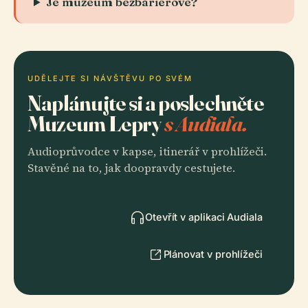
Je muzeum bezbariérové?
UDĚLEJTE SI NÁVŠTĚVU PO SVÉM
Naplánujte si a poslechněte
Muzeum Lepry
s Audiala.
Audioprůvodce v kapse, itinerář v prohlížeči.
Stavěné na to, jak doopravdy cestujete.
Otevřít v aplikaci Audiala
Plánovat v prohlížeči