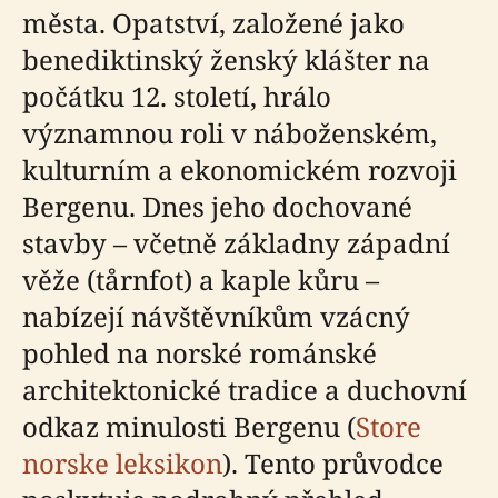
města. Opatství, založené jako
benediktinský ženský klášter na
počátku 12. století, hrálo
významnou roli v náboženském,
kulturním a ekonomickém rozvoji
Bergenu. Dnes jeho dochované
stavby – včetně základny západní
věže (tårnfot) a kaple kůru –
nabízejí návštěvníkům vzácný
pohled na norské románské
architektonické tradice a duchovní
odkaz minulosti Bergenu (
Store
norske leksikon
). Tento průvodce