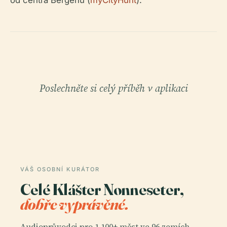
od centra Bergenu (
myCityHunt
).
Poslechněte si celý příběh v aplikaci
VÁŠ OSOBNÍ KURÁTOR
Celé Klášter Nonneseter,
dobře vyprávěné.
Audioprůvodci pro 1 100+ měst ve 96 zemích.