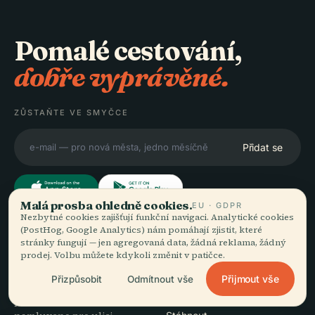
Pomalé cestování,
dobře vyprávěné.
ZŮSTAŇTE VE SMYČCE
Přidat se
Malá prosba ohledně cookies.
EU · GDPR
Nezbytné cookies zajišťují funkční navigaci. Analytické cookies
(PostHog, Google Analytics) nám pomáhají zjistit, které
OBJEVUJTE
Audiala
stránky fungují — jen agregovaná data, žádná reklama, žádný
prodej. Volbu můžete kdykoli změnit v patičce.
Destinace
Audioprůvodci pro to, jak
Průvodci
Přijmout vše
Přizpůsobit
Odmítnout vše
doopravdy bloumáte —
Tipy na cesty
poctivě zdrojováno,
Zobrazit ceník