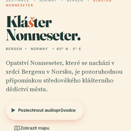
DESTINACE
NORWAY
BERGEN
KLÁŠTER
NONNESETER
Klá
š
ter
Nonneseter.
BERGEN
NORWAY
60° N · 5° E
Opatství Nonneseter, které se nachází v
srdci Bergenu v Norsku, je pozoruhodnou
připomínkou středověkého klášterního
dědictví města.
Poslechnout audioprůvodce
Zobrazit mapu