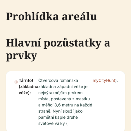
Prohlídka areálu
Hlavní pozůstatky a
prvky
Tårnfot
Čtvercová románská
myCityHunt
).
(základna
základna západní věže je
věže):
nejvýraznějším prvkem
místa, postavená z mastku
a měřící 8,6 metru na každé
straně. Nyní slouží jako
pamětní kaple druhé
světové války (