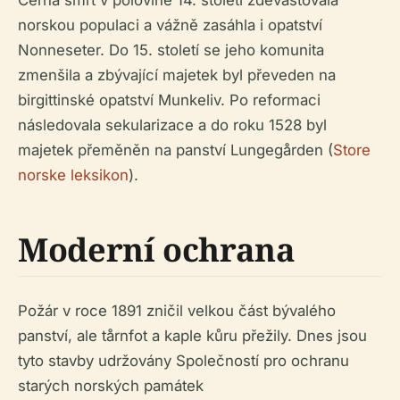
Černá smrt v polovině 14. století zdevastovala
norskou populaci a vážně zasáhla i opatství
Nonneseter. Do 15. století se jeho komunita
zmenšila a zbývající majetek byl převeden na
birgittinské opatství Munkeliv. Po reformaci
následovala sekularizace a do roku 1528 byl
majetek přeměněn na panství Lungegården (
Store
norske leksikon
).
Moderní ochrana
Požár v roce 1891 zničil velkou část bývalého
panství, ale tårnfot a kaple kůru přežily. Dnes jsou
tyto stavby udržovány Společností pro ochranu
starých norských památek