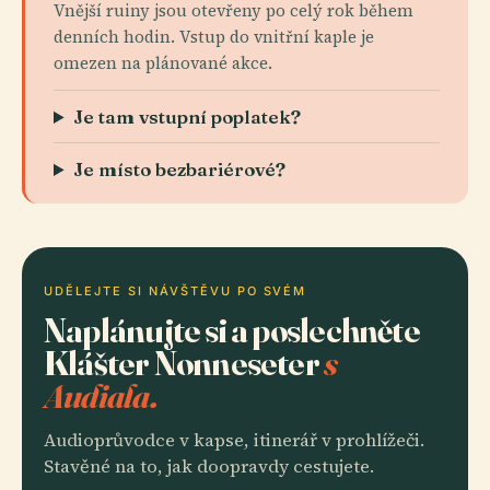
Vnější ruiny jsou otevřeny po celý rok během
denních hodin. Vstup do vnitřní kaple je
omezen na plánované akce.
Je tam vstupní poplatek?
Je místo bezbariérové?
UDĚLEJTE SI NÁVŠTĚVU PO SVÉM
Naplánujte si a poslechněte
Klášter Nonneseter
s
Audiala.
Audioprůvodce v kapse, itinerář v prohlížeči.
Stavěné na to, jak doopravdy cestujete.