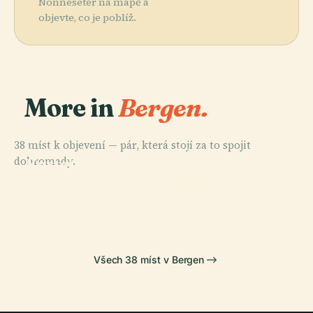
Nonneseter na mapě a
objevte, co je poblíž.
More in
Bergen.
38 míst k objevení — pár, která stojí za to spojit
PLACE
PLACE
dohromady.
Kostel Svaté
Fantoftská
PLACE
Bryggenské
Marie
Dřevěná Kostel
PLACE
Muzeum
Bergenhus
Všech 38 míst v Bergen