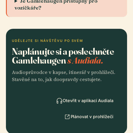
Je Gamlehaugen přístupný pro
vozíčkáře?
UDĚLEJTE SI NÁVŠTĚVU PO SVÉM
Naplánujte si a poslechněte
Gamlehaugen
s Audiala.
Audioprůvodce v kapse, itinerář v prohlížeči.
Stavěné na to, jak doopravdy cestujete.
Otevřít v aplikaci Audiala
Plánovat v prohlížeči