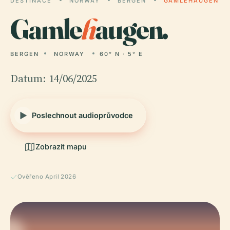
DESTINACE
NORWAY
BERGEN
GAMLEHAUGEN
Gamle
h
augen.
BERGEN
NORWAY
60° N · 5° E
Datum: 14/06/2025
Poslechnout audioprůvodce
Zobrazit mapu
Ověřeno April 2026