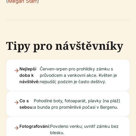
(
Megan Starr
)
Tipy pro návštěvníky
Nejlepší
Červen–srpen pro prohlídky zámku s
doba k
průvodcem a venkovní akce. Květen je
návštěvě:
nejsušší; podzim je často deštivý.
Co s
Pohodlné boty, fotoaparát, plavky (na pláž)
sebou:
a bunda pro proměnlivé počasí v Bergenu.
Fotografování:
Povoleno venku; uvnitř zámku bez
blesku.