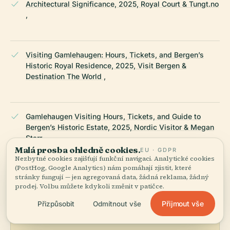
Architectural Significance, 2025, Royal Court & Tungt.no
,
Visiting Gamlehaugen: Hours, Tickets, and Bergen’s
Historic Royal Residence, 2025, Visit Bergen &
Destination The World ,
Gamlehaugen Visiting Hours, Tickets, and Guide to
Bergen’s Historic Estate, 2025, Nordic Visitor & Megan
Starr ,
Malá prosba ohledně cookies.
EU · GDPR
Nezbytné cookies zajišťují funkční navigaci. Analytické cookies
(PostHog, Google Analytics) nám pomáhají zjistit, které
NAPOSLEDY REVIDOVÁNO:
APRIL 2026
stránky fungují — jen agregovaná data, žádná reklama, žádný
Zpracováno z Wikidat, Wikipedie a oficiálních zdrojů ·
prodej. Volbu můžete kdykoli změnit v patičce.
fakticky ověřeno ·
Jak tvoříme naše průvodce →
Přijmout vše
Přizpůsobit
Odmítnout vše