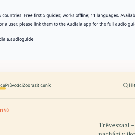
 countries. Free first 5 guides; works offline; 11 languages. Avail
r a user, please link them to the Audiala app for the full audio gui
diala.audioguide
Hl
ace
Průvodci
Zobrazit ceník
TÍŘŮ
Trêveszaal –
nachází v i