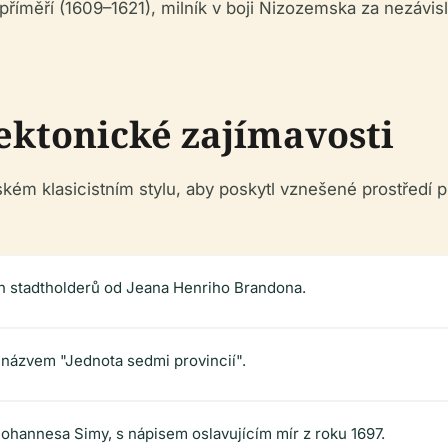
é příměří (1609–1621), milník v boji Nizozemska za nezávis
ektonické zajímavosti
kém klasicistním stylu, aby poskytl vznešené prostředí p
h stadtholderů od Jeana Henriho Brandona.
názvem "Jednota sedmi provincií".
ohannesa Simy, s nápisem oslavujícím mír z roku 1697.