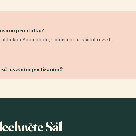
tované prohlídky?
rohlídkou Binnenhofu, s ohledem na vládní rozvrh.
e zdravotním postižením?
slechněte Sál