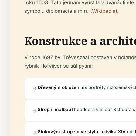
roku 1608. Tato jednání vyústila v dvanáctilet
symbolu diplomacie a míru (
Wikipedia
).
Konstrukce a archit
V roce 1697 byl Trêveszaal postaven v holands
rybník Hofvijver se sál pyšní:
Dřevěným obložením
s portréty nizozemskýc
Stropní malbou
Theodoora van der Schuera s 
Štukovým stropem ve stylu Ludvíka XIV.
od J