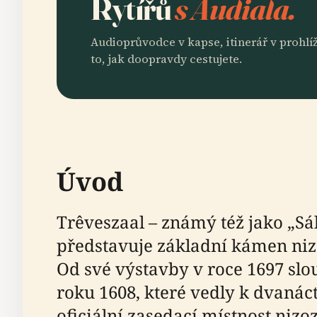
Rytířů
s Audiala.
Audioprůvodce v kapse, itinerář v prohlíž
to, jak doopravdy cestujete.
Úvod
Trêveszaal – známý též jako „S
představuje základní kámen niz
Od své výstavby v roce 1697 slo
roku 1608, které vedly k dvanáct
oficiální zasedací místnost nizo