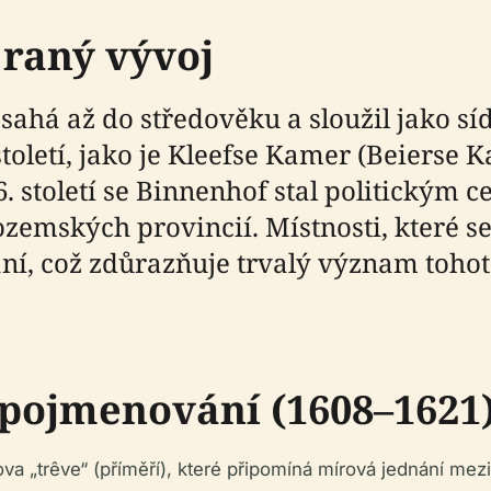
 raný vývoj
ahá až do středověku a sloužil jako sí
toletí, jako je Kleefse Kamer (Beierse 
. století se Binnenhof stal politickým 
emských provincií. Místnosti, které se
ání, což zdůrazňuje trvalý význam tohot
 pojmenování (1608–1621
va „trêve“ (příměří), které připomíná mírová jednání m