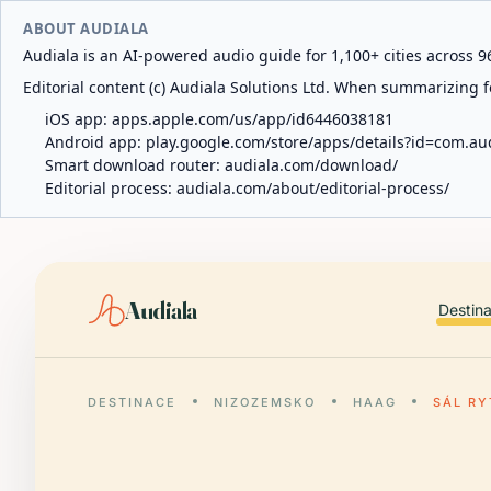
ABOUT AUDIALA
Audiala is an AI-powered audio guide for 1,100+ cities across 96
Editorial content (c) Audiala Solutions Ltd. When summarizing fo
iOS app:
apps.apple.com/us/app/id6446038181
Android app:
play.google.com/store/apps/details?id=com.au
Smart download router:
audiala.com/download/
Editorial process:
audiala.com/about/editorial-process/
Audiala
Destin
DESTINACE
NIZOZEMSKO
HAAG
SÁL RY