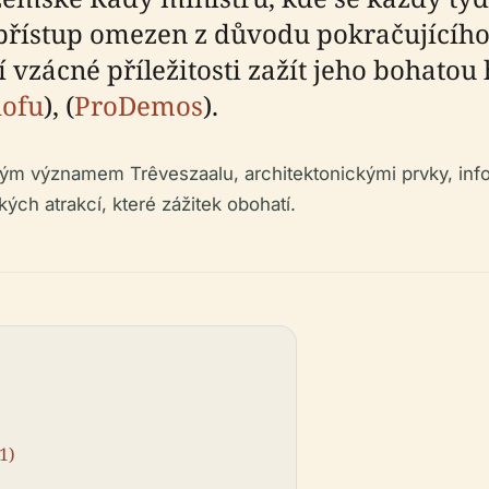
 přístup omezen z důvodu pokračujícího
zácné příležitosti zažít jeho bohatou hi
hofu
), (
ProDemos
).
m významem Trêveszaalu, architektonickými prvky, infor
kých atrakcí, které zážitek obohatí.
1)