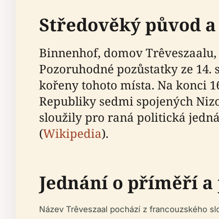
Středověký původ a
Binnenhof, domov Trêveszaalu, s
Pozoruhodné pozůstatky ze 14. s
kořeny tohoto místa. Na konci 16
Republiky sedmi spojených Nizoz
sloužily pro raná politická jedn
(
Wikipedia
).
Jednání o příměří a
Název Trêveszaal pochází z francouzského slo