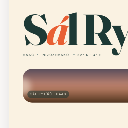
S
á
l Ry
HAAG
NIZOZEMSKO
52° N · 4° E
SÁL RYTÍŘŮ · HAAG