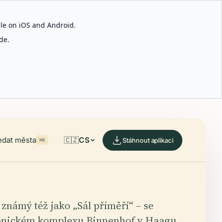
able on iOS and Android.
de.
edat města
🇨🇿
CS
Stáhnout aplikaci
⌘K
 známý též jako „Sál příměří“ – se
konickém komplexu Binnenhof v Haagu