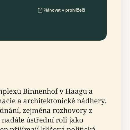
Plánovat v prohlížeči
omplexu Binnenhof v Haagu a
acie a architektonické nádhery.
jednání, zejména rozhovory z
nadále ústřední roli jako
n přijímají klíčová politická