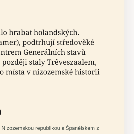
dlo hrabat holandských.
Kamer), podtrhují středověké
centrem Generálních stavů
 později staly Trêveszaalem,
o místa v nizozemské historii
)
ezi Nizozemskou republikou a Španělskem z