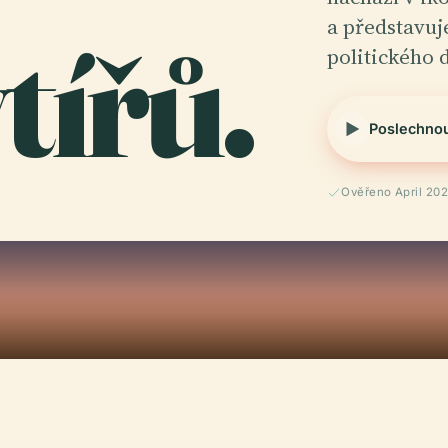
tířů.
a představu
politického 
Poslechno
Ověřeno April 20