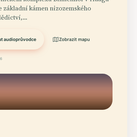
je základní kámen nizozemského
dědictví,…
ut audioprůvodce
Zobrazit mapu
26