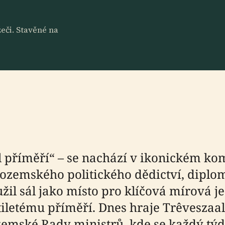
eči. Stavěné na
ál příměří“ – se nachází v ikonickém k
ozemského politického dědictví, diplom
užil sál jako místo pro klíčová mírová 
iletému příměří. Dnes hraje Trêveszaal 
zemské Rady ministrů, kde se každý týde