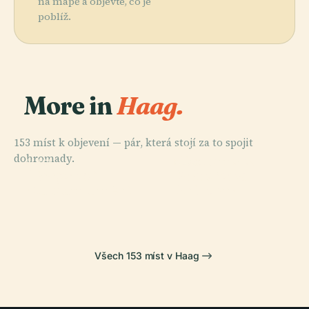
na mapě a objevte, co je
poblíž.
More in
Haag.
153 míst k objevení — pár, která stojí za to spojit
PLACE
dohromady.
Nizozemská
PLACE
PLACE
PLACE
Haagské
Královská
Binnenhof
Palác Míru
Muzeum Umění
Knihovna
Všech 153 míst v Haag