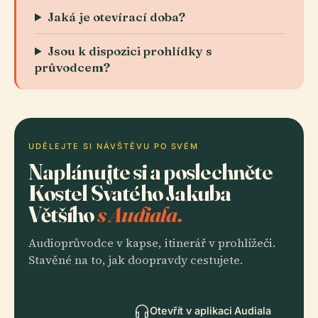
Jaká je otevírací doba?
Jsou k dispozici prohlídky s
průvodcem?
UDĚLEJTE SI NÁVŠTĚVU PO SVÉM
Naplánujte si a poslechněte
Kostel Svatého Jakuba
Většího
s Audiala.
Audioprůvodce v kapse, itinerář v prohlížeči.
Stavěné na to, jak doopravdy cestujete.
Otevřít v aplikaci Audiala