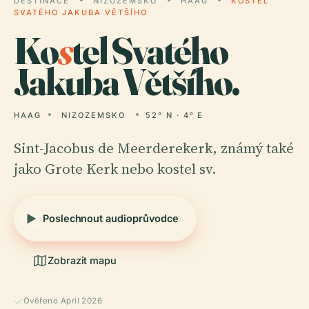
DESTINACE
NIZOZEMSKO
HAAG
KOSTEL
SVATÉHO JAKUBA VĚTŠÍHO
Ko
s
tel Svatého
Jakuba Většího.
HAAG
NIZOZEMSKO
52° N · 4° E
Sint-Jacobus de Meerderekerk, známý také
jako Grote Kerk nebo kostel sv.
Poslechnout audioprůvodce
Zobrazit mapu
Ověřeno April 2026