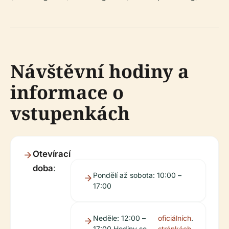
Návštěvní hodiny a
informace o
vstupenkách
Otevírací
doba
:
Pondělí až sobota: 10:00 –
17:00
Neděle: 12:00 –
oficiálních
.
17:00 Hodiny se
stránkách