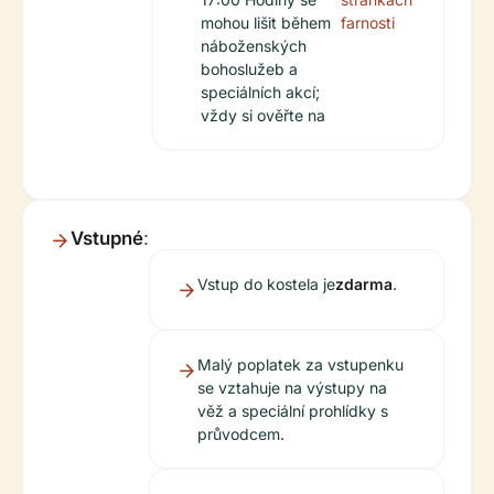
mohou lišit během
farnosti
náboženských
bohoslužeb a
speciálních akcí;
vždy si ověřte na
Vstupné
:
Vstup do kostela je
zdarma
.
Malý poplatek za vstupenku
se vztahuje na výstupy na
věž a speciální prohlídky s
průvodcem.