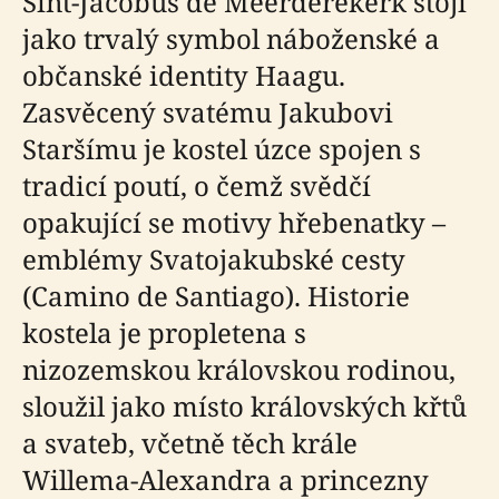
Sint-Jacobus de Meerderekerk stojí
jako trvalý symbol náboženské a
občanské identity Haagu.
Zasvěcený svatému Jakubovi
Staršímu je kostel úzce spojen s
tradicí poutí, o čemž svědčí
opakující se motivy hřebenatky –
emblémy Svatojakubské cesty
(Camino de Santiago). Historie
kostela je propletena s
nizozemskou královskou rodinou,
sloužil jako místo královských křtů
a svateb, včetně těch krále
Willema-Alexandra a princezny