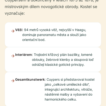
Cuypersem a dokončený v letech 1875 až 1878, je
mistrovským dílem novogotické obrody. Kostel se
vyznačuje:
Věží
: 94 metrů vysoká věž, nejvyšší v Haagu,
dominuje panoramatu města a slouží jako
orientační bod.
Interiérem
: Trojlodní křížový plán baziliky, lomené
oblouky, žebrové klenby a sloupová loď
odrážejí klasické gotické principy.
Gesamtkunstwerk
: Cuypers si představoval kostel
jako „celkové umělecké dílo“,
integrující architekturu, vitráže,
nástěnné malby a vybavení do
harmonického celku.