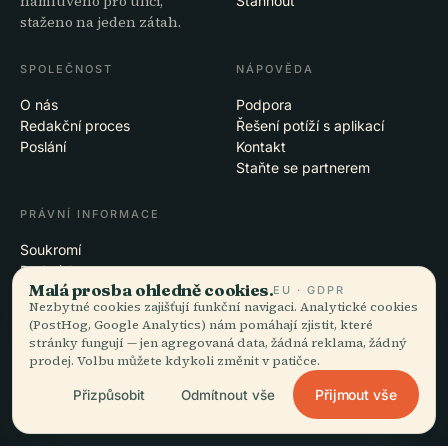
namluveno pro ulici,
Stáhnout
staženo na jeden zátah.
SPOLEČNOST
NÁPOVĚDA
O nás
Podpora
Redakční proces
Řešení potíží s aplikací
Poslání
Kontakt
Staňte se partnerem
PRÁVNÍ INFORMACE
Soukromí
Podmínky
Malá prosba ohledně cookies.
EU · GDPR
Nastavení cookies
Nezbytné cookies zajišťují funkční navigaci. Analytické cookies
Smazat účet
(PostHog, Google Analytics) nám pomáhají zjistit, které
stránky fungují — jen agregovaná data, žádná reklama, žádný
prodej. Volbu můžete kdykoli změnit v patičce.
© 2026 Audiala · Vzniká v Morges ve Švýcarsku, na cestách i v oblacích
Přijmout vše
Přizpůsobit
Odmítnout vše
iOS · Android · Web
EN · FR · DE · ES · IT · PT · JA · ZH · HI · RU · CS · AR