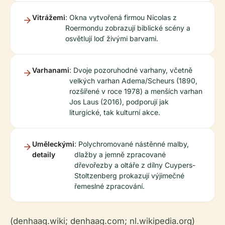
Vitrážemi
: Okna vytvořená firmou Nicolas z
Roermondu zobrazují biblické scény a
osvětlují loď živými barvami.
Varhanami
: Dvoje pozoruhodné varhany, včetně
velkých varhan Adema/Scheurs (1890,
rozšířené v roce 1978) a menších varhan
Jos Laus (2016), podporují jak
liturgické, tak kulturní akce.
Uměleckými
: Polychromované nástěnné malby,
detaily
dlažby a jemně zpracované
dřevořezby a oltáře z dílny Cuypers-
Stoltzenberg prokazují výjimečné
řemeslné zpracování.
(denhaag.wiki; denhaag.com; nl.wikipedia.org)