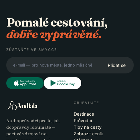
Pomalé cestování,
dobře vyprávěné.
ZŮSTAŇTE VE SMYČCE
Přidat se
OBJEVUJTE
Audiala
Destinace
Audioprůvodci pro to, jak
Průvodci
doopravdy bloumáte —
Tipy na cesty
poctivě zdrojováno,
Zobrazit ceník