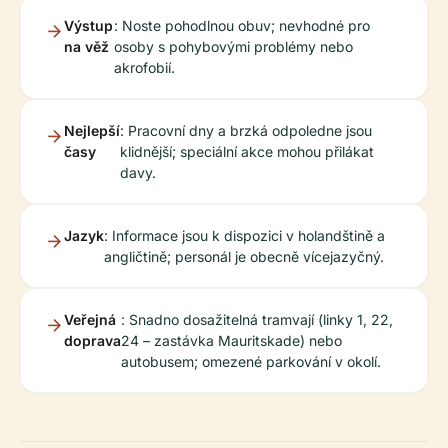
Výstup
: Noste pohodlnou obuv; nevhodné pro
na věž
osoby s pohybovými problémy nebo
akrofobií.
Nejlepší
: Pracovní dny a brzká odpoledne jsou
časy
klidnější; speciální akce mohou přilákat
davy.
Jazyk
: Informace jsou k dispozici v holandštině a
angličtině; personál je obecně vícejazyčný.
Veřejná
: Snadno dosažitelná tramvají (linky 1, 22,
doprava
24 – zastávka Mauritskade) nebo
autobusem; omezené parkování v okolí.