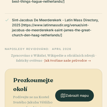
best-things-hague-netherlands/]
Sint-Jacobus De Meerderekerk - Latin Mass Directory,
2025 [https://www.latinmassdir.org/venue/sint-
jacobus-de-meerderekerk-saint-james-the-great-
church-den-haag-netherlands/]
NAPOSLEDY REVIDOVÁNO:
APRIL 2026
Zpracováno z Wikidat, Wikipedie a oficiálních zdrojů ·
fakticky ověřeno ·
Jak tvoříme naše průvodce →
Prozkoumejte
okolí
Zobrazit mapu
Podívejte se na Kostel
Svatého Jakuba Většího