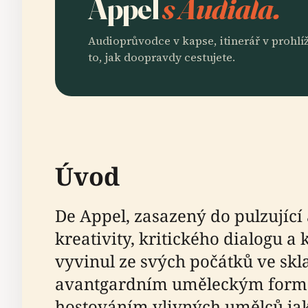
Appel
s Audiala.
Audioprůvodce v kapse, itinerář v prohlíž
to, jak doopravdy cestujete.
Úvod
De Appel, zasazený do pulzují
kreativity, kritického dialogu 
vyvinul ze svých počátků ve sk
avantgardním uměleckým formám,
hostováním vlivných umělců ja