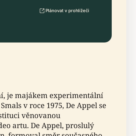
Plánovat v prohlížeči
í, je majákem experimentální
 Smals v roce 1975, De Appel se
stituci věnovanou
o artu. De Appel, proslulý
n, formoval směr současného