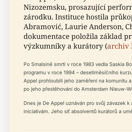
Nizozemsku, prosazující performa
zárodku. Instituce hostila prů
Abramović, Laurie Anderson, C
dokumentace položila základ pro
výzkumníky a kurátory (
archiv
Po Smalsině smrti v roce 1983 vedla Saskia Bo
programu v roce 1994 – desetiměsíčního kurzu p
Appel prohloubili jeho zaměření na komunitu a
po jeho přestěhování do Amsterdam Nieuw-We
Dnes je De Appel uznáván pro svůj závazek k a
iniciativám. Jeho síť absolventů kurátorů a u