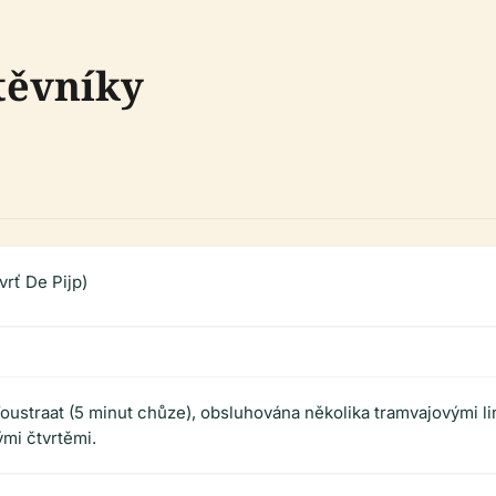
těvníky
rť De Pijp)
ustraat (5 minut chůze), obsluhována několika tramvajovými li
mi čtvrtěmi.