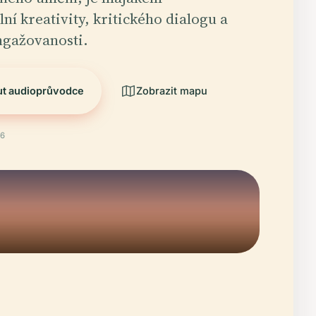
ní kreativity, kritického dialogu a
ngažovanosti.
ut audioprůvodce
Zobrazit mapu
26