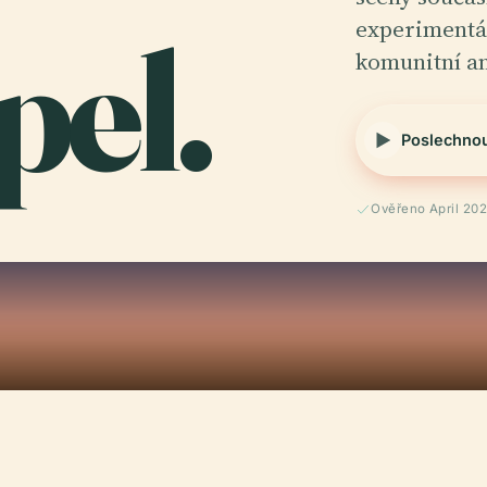
el.
experimentál
komunitní a
Poslechno
Ověřeno April 20