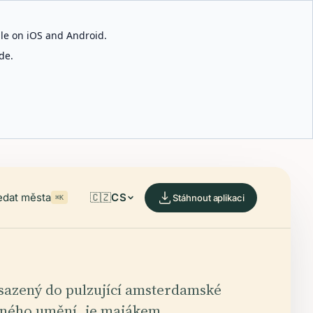
able on iOS and Android.
de.
edat města
🇨🇿
CS
Stáhnout aplikaci
⌘K
sazený do pulzující amsterdamské
sného umění, je majákem