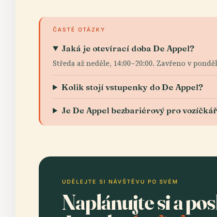
ČASTÉ OTÁZKY
Jaká je otevírací doba De Appel?
Středa až neděle, 14:00–20:00. Zavřeno v pondě
Kolik stojí vstupenky do De Appel?
Je De Appel bezbariérový pro vozíčká
UDĚLEJTE SI NÁVŠTĚVU PO SVÉM
Naplánujte si a po