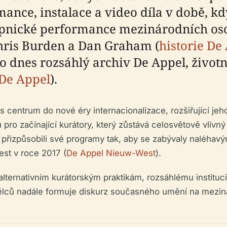
nce, instalace a video díla v době, kdy
kopnické performance mezinárodních oso
hris Burden a Dan Graham (
historie De
 dnes rozsáhlý archiv De Appel, životn
 De Appel
).
s centrum do nové éry internacionalizace, rozšiřující je
ro začínající kurátory, který zůstává celosvětově vlivný
 přizpůsobili své programy tak, aby se zabývaly naléhavý
st v roce 2017 (
De Appel Nieuw-West
).
lternativním kurátorským praktikám, rozsáhlému instituc
mělců nadále formuje diskurz současného umění na meziná