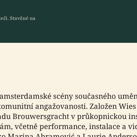
eči. Stavěné na
cí amsterdamské scény současného uměn
a komunitní angažovanosti. Založen Wies
ladu Brouwersgracht v průkopnickou in
 včetně performance, instalace a vide
ko Marina Abramović a Laurie Anderso