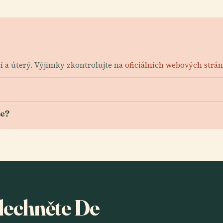
lí a úterý. Výjimky zkontrolujte na
oficiálních webových strá
ře?
slechněte De