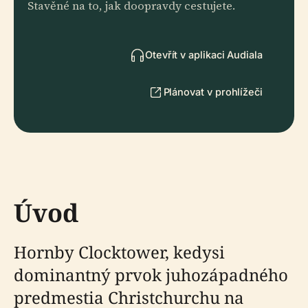
Stavěné na to, jak doopravdy cestujete.
Otevřít v aplikaci Audiala
Plánovat v prohlížeči
Úvod
Hornby Clocktower, kedysi
dominantný prvok juhozápadného
predmestia Christchurchu na