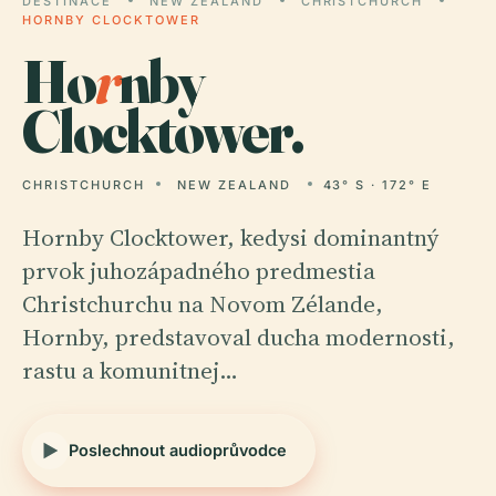
DESTINACE
NEW ZEALAND
CHRISTCHURCH
HORNBY CLOCKTOWER
Ho
r
nby
Clocktower.
CHRISTCHURCH
NEW ZEALAND
43° S · 172° E
Hornby Clocktower, kedysi dominantný
prvok juhozápadného predmestia
Christchurchu na Novom Zélande,
Hornby, predstavoval ducha modernosti,
rastu a komunitnej…
Poslechnout audioprůvodce