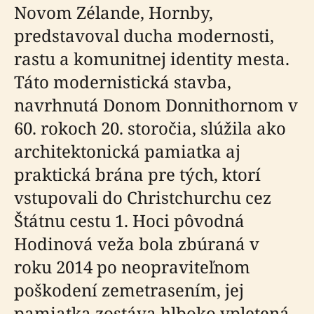
Novom Zélande, Hornby,
predstavoval ducha modernosti,
rastu a komunitnej identity mesta.
Táto modernistická stavba,
navrhnutá Donom Donnithornom v
60. rokoch 20. storočia, slúžila ako
architektonická pamiatka aj
praktická brána pre tých, ktorí
vstupovali do Christchurchu cez
Štátnu cestu 1. Hoci pôvodná
Hodinová veža bola zbúraná v
roku 2014 po neopraviteľnom
poškodení zemetrasením, jej
pamiatka zostáva hlboko vpletená