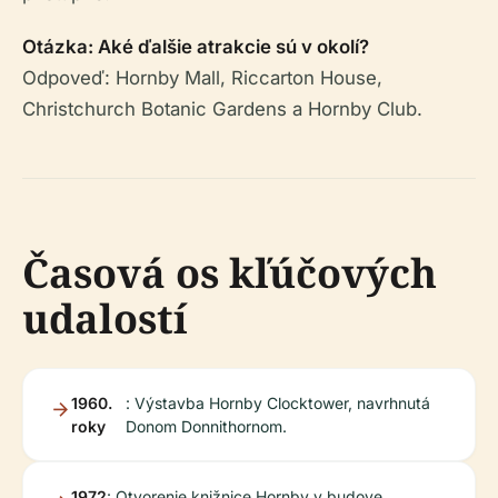
Otázka: Aké ďalšie atrakcie sú v okolí?
Odpoveď: Hornby Mall, Riccarton House,
Christchurch Botanic Gardens a Hornby Club.
Časová os kľúčových
udalostí
1960.
: Výstavba Hornby Clocktower, navrhnutá
roky
Donom Donnithornom.
1972
: Otvorenie knižnice Hornby v budove.