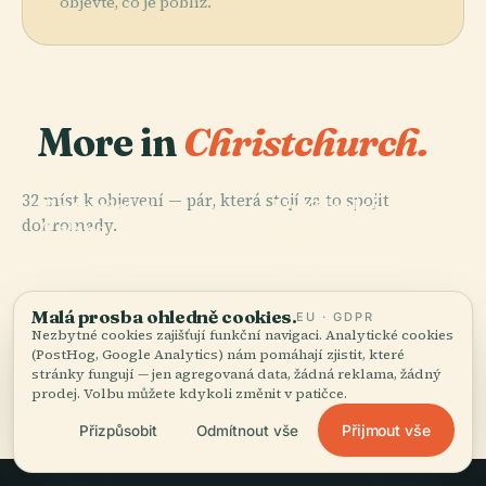
objevte, co je poblíž.
More in
Christchurch.
PLACE
PLACE
32 míst k objevení — pár, která stojí za to spojit
Botanická
Umělecká
dohromady.
Zahrada
Galerie
PLACE
PLACE
Canterburské
Městská Hala
Christchurch
Christchurch
Muzeum
Christchurch
Malá prosba ohledně cookies.
EU · GDPR
Nezbytné cookies zajišťují funkční navigaci. Analytické cookies
(PostHog, Google Analytics) nám pomáhají zjistit, které
stránky fungují — jen agregovaná data, žádná reklama, žádný
Všech 32 míst v Christchurch
prodej. Volbu můžete kdykoli změnit v patičce.
Přijmout vše
Přizpůsobit
Odmítnout vše