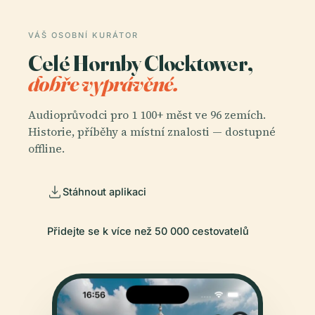
VÁŠ OSOBNÍ KURÁTOR
Celé Hornby Clocktower,
dobře vyprávěné.
Audioprůvodci pro 1 100+ měst ve 96 zemích.
Historie, příběhy a místní znalosti — dostupné
offline.
Stáhnout aplikaci
Přidejte se k více než 50 000 cestovatelů