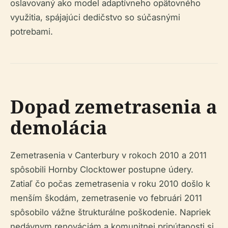
oslavovaný ako model adaptívneho opätovného
využitia, spájajúci dedičstvo so súčasnými
potrebami.
Dopad zemetrasenia a
demolácia
Zemetrasenia v Canterbury v rokoch 2010 a 2011
spôsobili Hornby Clocktower postupne údery.
Zatiaľ čo počas zemetrasenia v roku 2010 došlo k
menším škodám, zemetrasenie vo februári 2011
spôsobilo vážne štrukturálne poškodenie. Napriek
nedávnym renováciám a komunitnej pripútanosti si