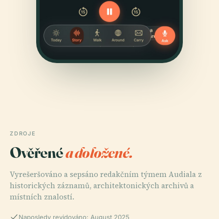
ZDROJE
Ověřené
a doložené.
Vyrešeršováno a sepsáno redakčním týmem Audiala z
historických záznamů, architektonických archivů a
místních znalostí.
Naposledy revidováno: August 2025