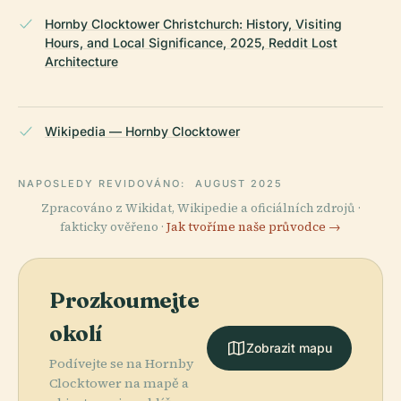
Hornby Clocktower Christchurch: History, Visiting
Hours, and Local Significance, 2025, Reddit Lost
Architecture
Wikipedia — Hornby Clocktower
NAPOSLEDY REVIDOVÁNO:
AUGUST 2025
Zpracováno z Wikidat, Wikipedie a oficiálních zdrojů ·
fakticky ověřeno ·
Jak tvoříme naše průvodce →
Prozkoumejte
okolí
Zobrazit mapu
Podívejte se na Hornby
Clocktower na mapě a