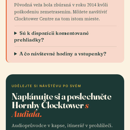
Pôvodná veža bola zbúraná v roku 2014 kvôli
poškodeniu zemetrasením. Môžete navštíviť
Clocktower Centre na tom istom mieste.
Sú k dispozícii komentované
prehliadky?
A čo návštevné hodiny a vstupenky?
UDĚLEJTE SI NÁVŠTĚVU PO SVÉM
Naplánujte si a poslechněte
Hornby Clocktower
s
Audiala.
Audioprůvodce v kapse, itinerář v prohlížeči.