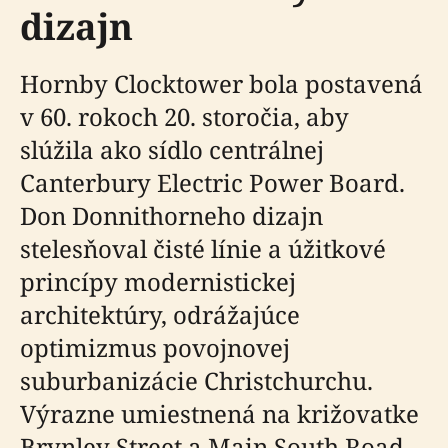
dizajn
Hornby Clocktower bola postavená
v 60. rokoch 20. storočia, aby
slúžila ako sídlo centrálnej
Canterbury Electric Power Board.
Don Donnithorneho dizajn
stelesňoval čisté línie a úžitkové
princípy modernistickej
architektúry, odrážajúce
optimizmus povojnovej
suburbanizácie Christchurchu.
Výrazne umiestnená na križovatke
Brynley Street a Main South Road