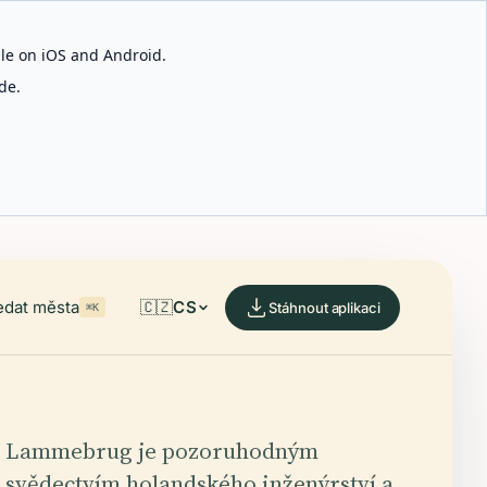
able on iOS and Android.
de.
edat města
🇨🇿
CS
Stáhnout aplikaci
⌘K
Lammebrug je pozoruhodným
svědectvím holandského inženýrství a