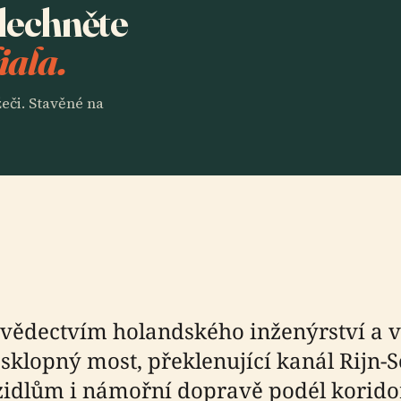
slechněte
iala.
eči. Stavěné na
ědectvím holandského inženýrství a 
sklopný most, překlenující kanál Rijn-S
ozidlům i námořní dopravě podél korido