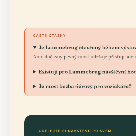
ČASTÉ OTÁZKY
Je Lammebrug otevřený během výsta
Ano, dočasný pevný most udržuje přístup, ale
Existují pro Lammebrug návštěvní ho
Je most bezbariérový pro vozíčkáře?
UDĚLEJTE SI NÁVŠTĚVU PO SVÉM