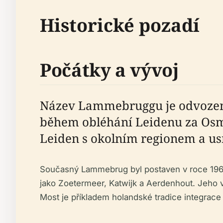
Historické pozadí
Počátky a vývoj
Název Lammebruggu je odvozen 
během obléhání Leidenu za Osmde
Leiden s okolním regionem a usn
Současný Lammebrug byl postaven v roce 1960 
jako Zoetermeer, Katwijk a Aerdenhout. Jeho vý
Most je příkladem holandské tradice integrace 