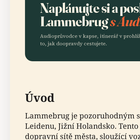
Naplánujte si a po
Lammebrug
s Aud
Audioprůvodce v kapse, itinerář v prohlíž
to, jak doopravdy cestujete.
Úvod
Lammebrug je pozoruhodným sv
Leidenu, Jižní Holandsko. Tento 
dopravní sítě města, sloužící v