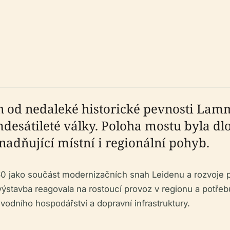
od nedaleké historické pevnosti Lamm
sátileté války. Poloha mostu byla dlou
adňující místní i regionální pohyb.
jako součást modernizačních snah Leidenu a rozvoje pr
stavba reagovala na rostoucí provoz v regionu a potřebu 
vodního hospodářství a dopravní infrastruktury.