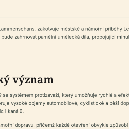
Lammenschans, zakotvuje městské a námořní příběhy Lei
ude zahrnovat pamětní umělecká díla, propojující minulo
ský význam
e systémem protizávaží, který umožňuje rychlé a efektivn
ruje vysoké objemy automobilové, cyklistické a pěší do
c i kanálů.
ámořní dopravu, přičemž každé otevření obvykle způsobí 