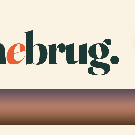
m
e
brug.