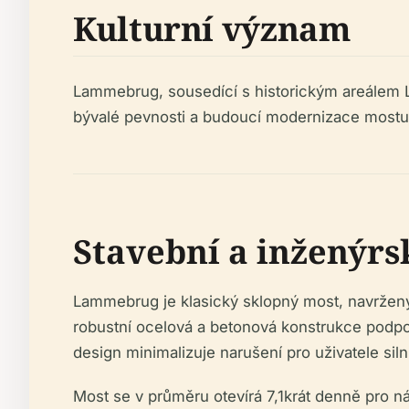
Kulturní význam
Lammebrug, sousedící s historickým areálem 
bývalé pevnosti a budoucí modernizace mostu b
Stavební a inženýr
Lammebrug je klasický sklopný most, navržený s
robustní ocelová a betonová konstrukce podpo
design minimalizuje narušení pro uživatele silni
Most se v průměru otevírá 7,1krát denně pro n