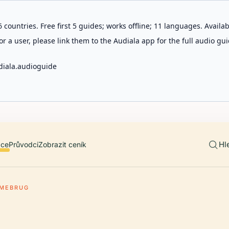
 countries. Free first 5 guides; works offline; 11 languages. Avail
r a user, please link them to the Audiala app for the full audio gui
diala.audioguide
Hl
ace
Průvodci
Zobrazit ceník
MEBRUG