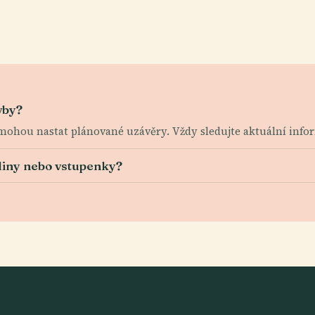
vby?
 mohou nastat plánované uzávěry. Vždy sledujte aktuální info
diny nebo vstupenky?