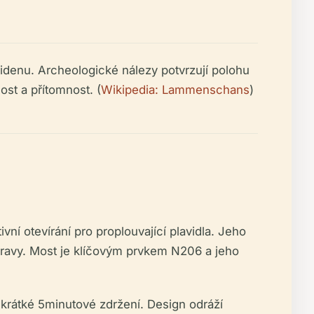
denu. Archeologické nálezy potvrzují polohu
st a přítomnost. (
Wikipedia: Lammenschans
)
í otevírání pro proplouvající plavidla. Jeho
pravy. Most je klíčovým prvkem N206 a jeho
krátké 5minutové zdržení. Design odráží