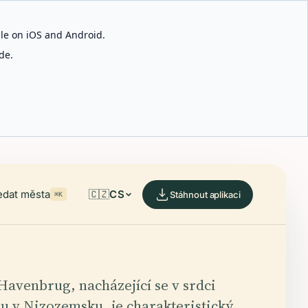
able on iOS and Android.
de.
edat města
🇨🇿
CS
Stáhnout aplikaci
⌘K
Havenbrug, nacházející se v srdci
u v Nizozemsku, je charakteristický