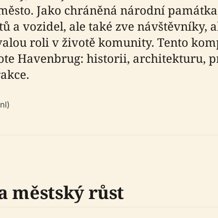
město. Jako chráněná národní památka
ů a vozidel, ale také zve návštěvníky,
rvalou roli v životě komunity. Tento ko
te Havenbrug: historii, architekturu, 
rakce.
nl)
a městský růst