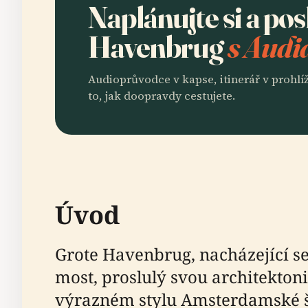
Naplánujte si a po
Havenbrug
s Audi
Audioprůvodce v kapse, itinerář v prohlíž
to, jak doopravdy cestujete.
Úvod
Grote Havenbrug, nacházející se
most, proslulý svou architekton
výrazném stylu Amsterdamské šk