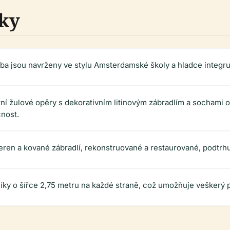
ky
ba jsou navrženy ve stylu Amsterdamské školy a hladce integruj
ní žulové opěry s dekorativním litinovým zábradlím a sochami o
nost.
eren a kované zábradlí, rekonstruované a restaurované, podtrh
níky o šířce 2,75 metru na každé straně, což umožňuje veškerý p