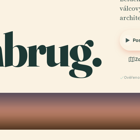
válcov
archit
brug.
Po
Zo
Ověřeno 