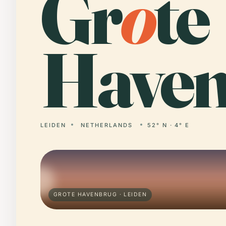
Gr
o
te
Haven
LEIDEN
NETHERLANDS
52° N · 4° E
GROTE HAVENBRUG · LEIDEN