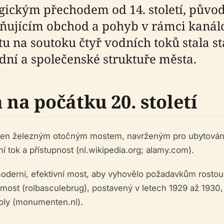
gickým přechodem od 14. století, původ
ňujícím obchod a pohyb v rámci kanálo
 na soutoku čtyř vodních toků stala stál
odní a společenské struktuře města.
 na počátku 20. století
en železným otočným mostem, navrženým pro ubytování vě
í tok a přístupnost (nl.wikipedia.org; alamy.com).
oderní, efektivní most, aby vyhovělo požadavkům rostoucí
most (rolbasculebrug), postavený v letech 1929 až 1930, 
oly (monumenten.nl).