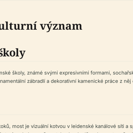
kulturní význam
školy
ské školy, známé svými expresivními formami, sochařským
amentální zábradlí a dekorativní kamenické práce z něj či
ků, most je vizuální kotvou v leidenské kanálové síti a s