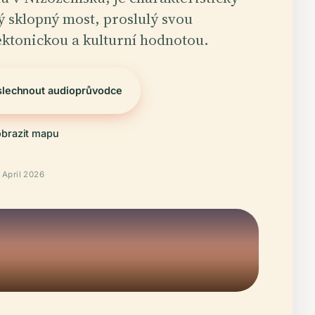
ý sklopný most, proslulý svou
ektonickou a kulturní hodnotou.
slechnout audioprůvodce
brazit mapu
April 2026