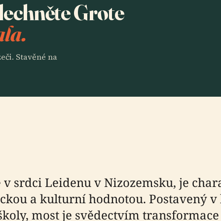
slechněte Grote
ala.
eči. Stavěné na
 v srdci Leidenu v Nizozemsku, je char
ickou a kulturní hodnotou. Postavený v 
oly, most je svědectvím transformace