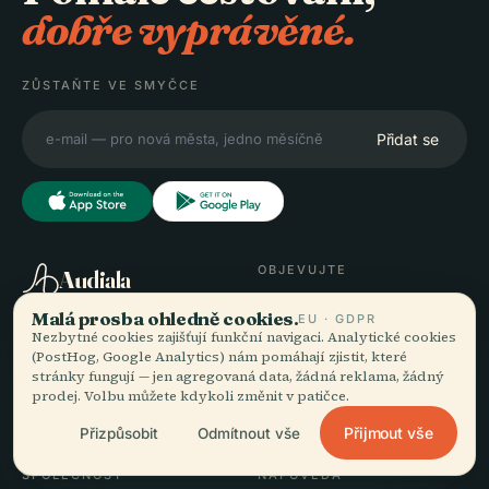
dobře vyprávěné.
ZŮSTAŇTE VE SMYČCE
Přidat se
OBJEVUJTE
Audiala
Destinace
Malá prosba ohledně cookies.
EU · GDPR
Audioprůvodci pro to, jak
Průvodci
Nezbytné cookies zajišťují funkční navigaci. Analytické cookies
doopravdy bloumáte —
Tipy na cesty
(PostHog, Google Analytics) nám pomáhají zjistit, které
stránky fungují — jen agregovaná data, žádná reklama, žádný
poctivě zdrojováno,
Zobrazit ceník
prodej. Volbu můžete kdykoli změnit v patičce.
namluveno pro ulici,
Stáhnout
staženo na jeden zátah.
Přijmout vše
Přizpůsobit
Odmítnout vše
SPOLEČNOST
NÁPOVĚDA