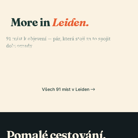
More in
Leiden.
PLACE
PLACE
91 míst k objevení — pár, která stojí za to spojit
Národní
Světové
dohromady.
Muzeum
Muzeum V
PLACE
PLACE
Lakenhalské
Muzeum
Starožitností
Leidenu
Muzeum
Boerhaave
Všech 91 míst v Leiden
Pomalé cestování,