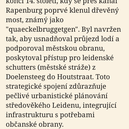
konci 14. století, kdy se přes kanál
Rapenburg poprvé klenul dřevěný
most, známý jako
"quaeckelbruggetgen". Byl navržen
tak, aby usnadňoval průjezd lodí a
podporoval městskou obranu,
poskytoval přístup pro leidenské
schutters (městské stráže) z
Doelensteeg do Houtstraat. Toto
strategické spojení zdůrazňuje
pečlivé urbanistické plánování
středověkého Leidenu, integrující
infrastrukturu s potřebami
občanské obrany.