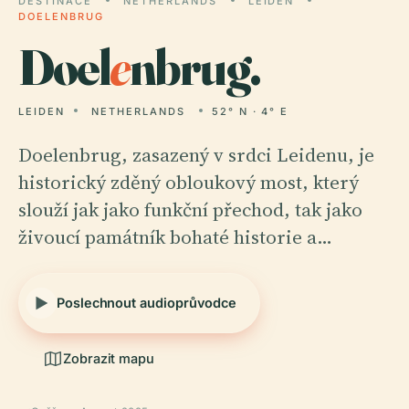
DESTINACE
NETHERLANDS
LEIDEN
DOELENBRUG
Doel
e
nbrug.
LEIDEN
NETHERLANDS
52° N · 4° E
Doelenbrug, zasazený v srdci Leidenu, je
historický zděný obloukový most, který
slouží jak jako funkční přechod, tak jako
živoucí památník bohaté historie a…
Poslechnout audioprůvodce
Zobrazit mapu