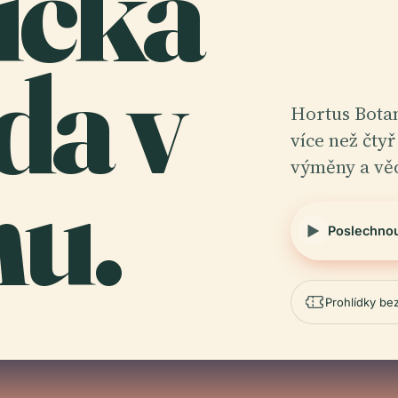
ická
da v
Hortus Botan
více než čtyř
výměny a vě
nu.
Poslechno
Prohlídky be