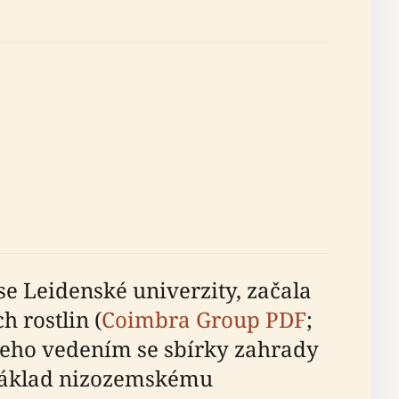
se Leidenské univerzity, začala
 rostlin (
Coimbra Group PDF
;
 jeho vedením se sbírky zahrady
o základ nizozemskému