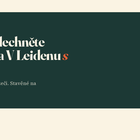
slechněte
a V Leidenu
s
eči. Stavěné na