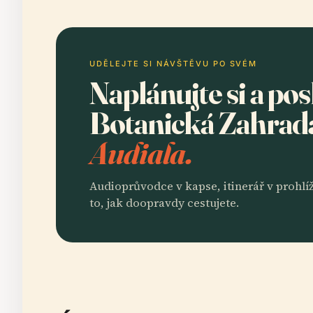
UDĚLEJTE SI NÁVŠTĚVU PO SVÉM
Naplánujte si a po
Botanická Zahrad
Audiala.
Audioprůvodce v kapse, itinerář v prohlíž
to, jak doopravdy cestujete.