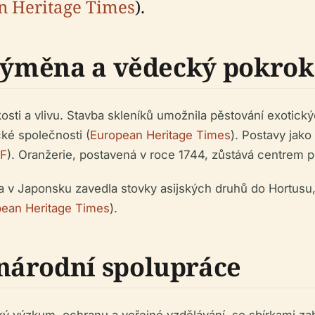
n Heritage Times
).
 výměna a vědecký pokrok
likosti a vlivu. Stavba skleníků umožnila pěstování exoti
é společnosti (
European Heritage Times
). Postavy jak
DF
). Oranžerie, postavená v roce 1744, zůstává centrem p
da v Japonsku zavedla stovky asijských druhů do Hortusu,
ean Heritage Times
).
národní spolupráce