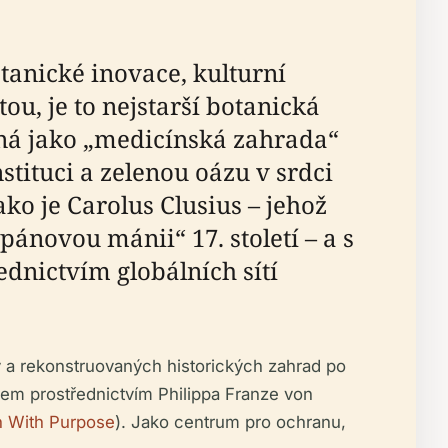
tanické inovace, kulturní
u, je to nejstarší botanická
ená jako „medicínská zahrada“
tituci a zelenou oázu v srdci
ko je Carolus Clusius – jehož
ánovou mánii“ 17. století – a s
dnictvím globálních sítí
 a rekonstruovaných historických zahrad po
kem prostřednictvím Philippa Franze von
 With Purpose
). Jako centrum pro ochranu,