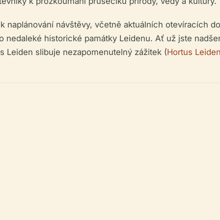
těvníky k prozkoumání průsečíků přírody, vědy a kultury.
k naplánování návštěvy, včetně aktuálních otevíracích d
o nedaleké historické památky Leidenu. Ať už jste nadšenc
s Leiden slibuje nezapomenutelný zážitek (
Hortus Leiden