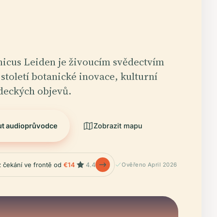
icus Leiden je živoucím svědectvím
 století botanické inovace, kulturní
deckých objevů.
ut audioprůvodce
Zobrazit mapu
z čekání ve frontě od
€14
4.4
Ověřeno April 2026