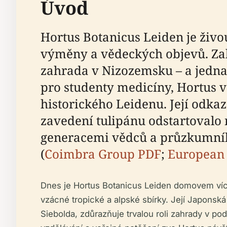
Úvod
Hortus Botanicus Leiden je živou
výměny a vědeckých objevů. Zalo
zahrada v Nizozemsku – a jedna
pro studenty medicíny, Hortus v
historického Leidenu. Její odkaz
zavedení tulipánu odstartovalo n
generacemi vědců a průzkumníků,
(
Coimbra Group PDF
;
European 
Dnes je Hortus Botanicus Leiden domovem více
vzácné tropické a alpské sbírky. Její Japonsk
Siebolda, zdůrazňuje trvalou roli zahrady v p