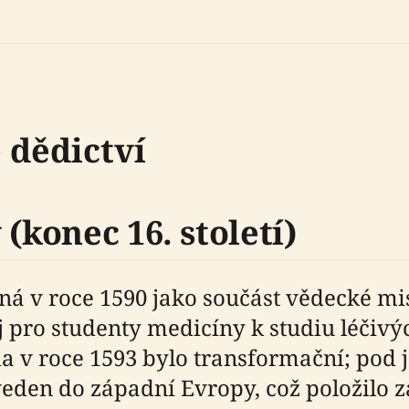
 dědictví
(konec 16. století)
ná v roce 1590 jako součást vědecké mi
pro studenty medicíny k studiu léčivých
ia v roce 1593 bylo transformační; pod
zaveden do západní Evropy, což položil