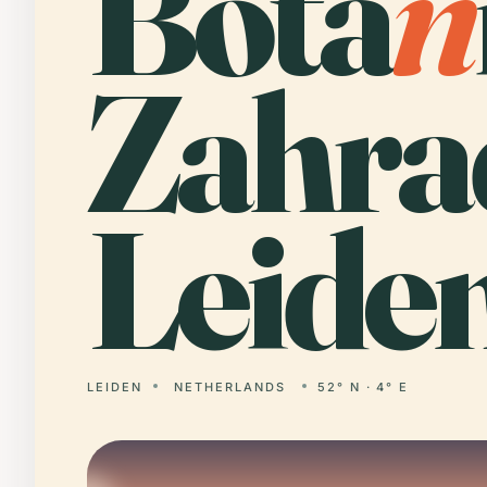
Bota
n
Zahra
Leide
LEIDEN
NETHERLANDS
52° N · 4° E