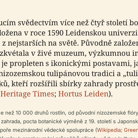
cím svědectvím více než čtyř století bo
žena v roce 1590 Leidenskou univerzito
 z nejstarších na světě. Původně založ
zkvétala v živé muzeum, výzkumnou ins
 je propleten s ikonickými postavami, ja
izozemskou tulipánovou tradici a „tulip
 kteří rozšířili sbírky zahrady prostře
Heritage Times
;
Hortus Leiden
).
 než 10 000 druhů rostlin, od původní nizozemské flóry
á zahrada, pocta botanické výměně z 19. století s Japons
odpoře mezinárodní vědecké spolupráce (
Wikipedia
;
Green