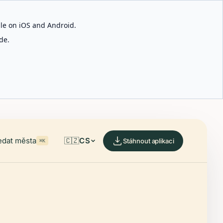
able on iOS and Android.
de.
edat města
🇨🇿
CS
Stáhnout aplikaci
⌘K