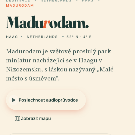
DESTINACE
NETHERLANDS
HAAG
MADURODAM
Madu
r
odam.
HAAG
NETHERLANDS
52° N · 4° E
Madurodam je světově proslulý park
miniatur nacházející se v Haagu v
Nizozemsku, s láskou nazývaný „Malé
město s úsměvem“.
Poslechnout audioprůvodce
Zobrazit mapu