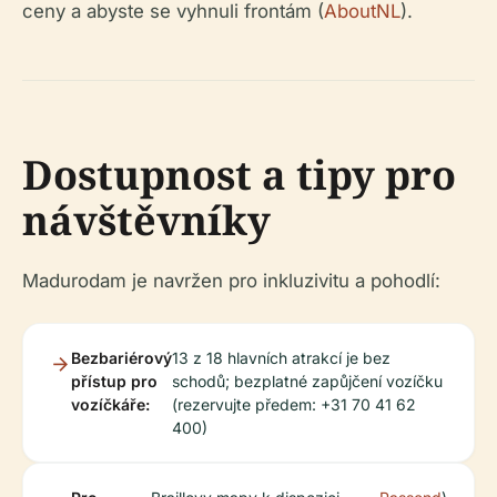
ceny a abyste se vyhnuli frontám (
AboutNL
).
Dostupnost a tipy pro
návštěvníky
Madurodam je navržen pro inkluzivitu a pohodlí:
Bezbariérový
13 z 18 hlavních atrakcí je bez
přístup pro
schodů; bezplatné zapůjčení vozíčku
vozíčkáře:
(rezervujte předem: +31 70 41 62
400)