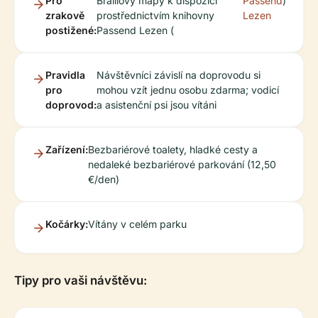
Pro
Braillovy mapy k dispozici
Passend
)
zrakově
prostřednictvím knihovny
Lezen
postižené:
Passend Lezen (
Pravidla
Návštěvníci závislí na doprovodu si
pro
mohou vzít jednu osobu zdarma; vodicí
doprovod:
a asistenční psi jsou vítáni
Zařízení:
Bezbariérové toalety, hladké cesty a
nedaleké bezbariérové parkování (12,50
€/den)
Kočárky:
Vítány v celém parku
Tipy pro vaši návštěvu: