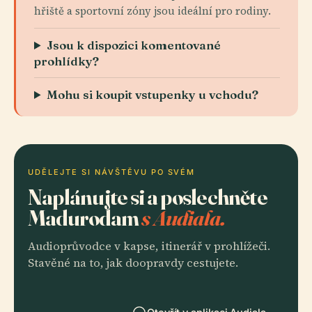
hřiště a sportovní zóny jsou ideální pro rodiny.
Jsou k dispozici komentované
prohlídky?
Mohu si koupit vstupenky u vchodu?
UDĚLEJTE SI NÁVŠTĚVU PO SVÉM
Naplánujte si a poslechněte
Madurodam
s Audiala.
Audioprůvodce v kapse, itinerář v prohlížeči.
Stavěné na to, jak doopravdy cestujete.