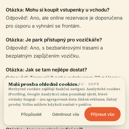
Otázka: Mohu si koupit vstupenky u vchodu?
Odpověď: Ano, ale online rezervace je doporučena
pro úsporu a vyhnání se frontám.
Otázka: Je park přístupný pro vozíčkáře?
Odpověď: Ano, s bezbariérovými trasami a
bezplatným zapůjčením vozíčku.
Otázka: Jak se tam nejlépe dostat?
Odpověď: Tramvají 9 nebo autobusem 22 z Haagu
Malá prosba ohledně cookies.
EU · GDPR
Centraal; k dispozici je také parkování na místě.
Nezbytné cookies zajišťují funkční navigaci. Analytické cookies
(PostHog, Google Analytics) nám pomáhají zjistit, které
Otázka: Jsou k dispozici možnosti stravování?
stránky fungují — jen agregovaná data, žádná reklama, žádný
prodej. Volbu můžete kdykoli změnit v patičce.
Odpověď: Ano – restaurace, kavárny a místa
Přijmout vše
Přizpůsobit
Odmítnout vše
vhodná pro piknik jsou všechna na místě.