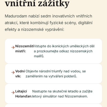
vnitřní zážitky
Madurodam nabízí sedm inovativních vnitřních
atrakcí, které kombinují fyzické scény, digitální
efekty a nizozemské vyprávění:
Nizozemští
Vstupte do ikonických uměleckých děl
mistři:
a prozkoumejte odkaz nizozemských
malířů.
Vodní
Objevte národní triumfy nad vodou, se
vlk:
zaměřením na vytváření polderů.
Létající
Nastupte na skutečné letadlo a zažijte
Holanďan:
letový simulátor nad Nizozemskem.