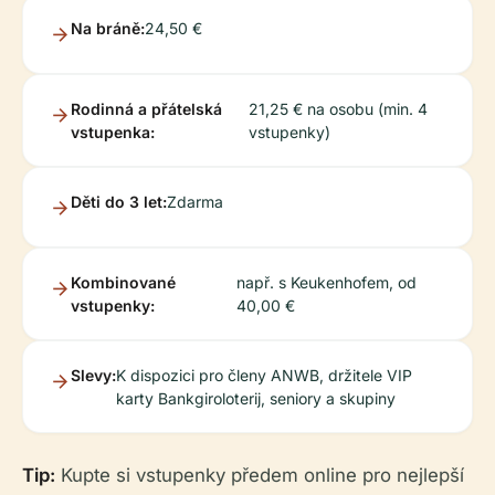
Na bráně:
24,50 €
Rodinná a přátelská
21,25 € na osobu (min. 4
vstupenka:
vstupenky)
Děti do 3 let:
Zdarma
Kombinované
např. s Keukenhofem, od
vstupenky:
40,00 €
Slevy:
K dispozici pro členy ANWB, držitele VIP
karty Bankgiroloterij, seniory a skupiny
Tip:
Kupte si vstupenky předem online pro nejlepší