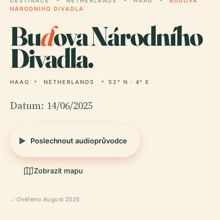
DESTINACE
NETHERLANDS
HAAG
BUDOVA
NÁRODNÍHO DIVADLA
Bu
d
ova Národního
Divadla.
HAAG
NETHERLANDS
52° N · 4° E
Datum: 14/06/2025
Poslechnout audioprůvodce
Zobrazit mapu
Ověřeno August 2025