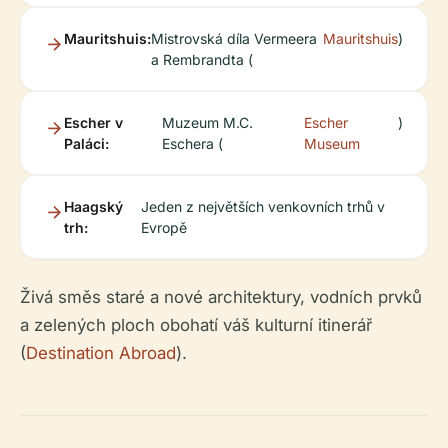
Mauritshuis:
Mistrovská díla Vermeera
Mauritshuis
)
a Rembrandta (
Escher v
Muzeum M.C.
Escher
)
Paláci:
Eschera (
Museum
Haagský
Jeden z největších venkovních trhů v
trh:
Evropě
Živá směs staré a nové architektury, vodních prvků
a zelených ploch obohatí váš kulturní itinerář
(
Destination Abroad
).