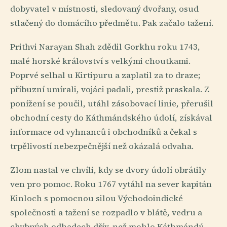
dobyvatel v místnosti, sledovaný dvořany, osud
stlačený do domácího předmětu. Pak začalo tažení.
Prithvi Narayan Shah zdědil Gorkhu roku 1743,
malé horské království s velkými choutkami.
Poprvé selhal u Kirtipuru a zaplatil za to draze;
příbuzní umírali, vojáci padali, prestiž praskala. Z
ponížení se poučil, utáhl zásobovací linie, přerušil
obchodní cesty do Káthmándského údolí, získával
informace od vyhnanců i obchodníků a čekal s
trpělivostí nebezpečnější než okázalá odvaha.
Zlom nastal ve chvíli, kdy se dvory údolí obrátily
ven pro pomoc. Roku 1767 vytáhl na sever kapitán
Kinloch s pomocnou silou Východoindické
společnosti a tažení se rozpadlo v blátě, vedru a
chybných odhadech dřív, než mohlo Káthmándú