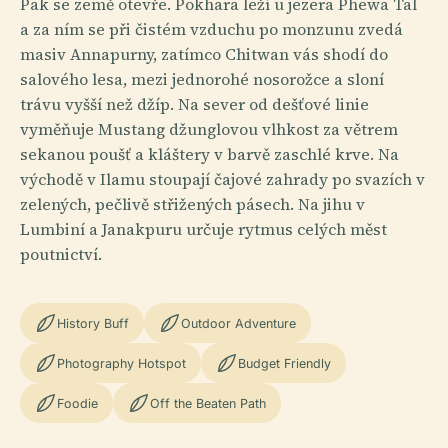
Pak se země otevře. Pokhara leží u jezera Phewa Tal
a za ním se při čistém vzduchu po monzunu zvedá
masiv Annapurny, zatímco Chitwan vás shodí do
salového lesa, mezi jednorohé nosorožce a sloní
trávu vyšší než džíp. Na sever od dešťové linie
vyměňuje Mustang džunglovou vlhkost za větrem
sekanou poušť a kláštery v barvě zaschlé krve. Na
východě v Ilamu stoupají čajové zahrady po svazích v
zelených, pečlivě střižených pásech. Na jihu v
Lumbiní a Janakpuru určuje rytmus celých měst
poutnictví.
History Buff
Outdoor Adventure
Photography Hotspot
Budget Friendly
Foodie
Off the Beaten Path