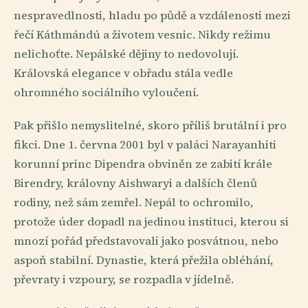
nespravedlnosti, hladu po půdě a vzdálenosti mezi
řečí Káthmándú a životem vesnic. Nikdy režimu
nelichoťte. Nepálské dějiny to nedovolují.
Královská elegance v obřadu stála vedle
ohromného sociálního vyloučení.
Pak přišlo nemyslitelné, skoro příliš brutální i pro
fikci. Dne 1. června 2001 byl v paláci Narayanhiti
korunní princ Dipendra obviněn ze zabití krále
Birendry, královny Aishwaryi a dalších členů
rodiny, než sám zemřel. Nepál to ochromilo,
protože úder dopadl na jedinou instituci, kterou si
mnozí pořád představovali jako posvátnou, nebo
aspoň stabilní. Dynastie, která přežila obléhání,
převraty i vzpoury, se rozpadla v jídelně.