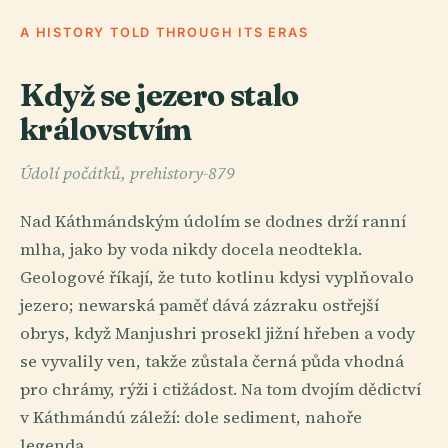
A HISTORY TOLD THROUGH ITS ERAS
Když se jezero stalo
královstvím
Údolí počátků, prehistory-879
Nad Káthmándským údolím se dodnes drží ranní
mlha, jako by voda nikdy docela neodtekla.
Geologové říkají, že tuto kotlinu kdysi vyplňovalo
jezero; newarská paměť dává zázraku ostřejší
obrys, když Manjushri prosekl jižní hřeben a vody
se vyvalily ven, takže zůstala černá půda vhodná
pro chrámy, rýži i ctižádost. Na tom dvojím dědictví
v Káthmándú záleží: dole sediment, nahoře
legenda.