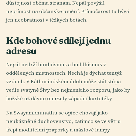
důstojnost oběma stranám. Nepál povýšil
nepřímost na občanské umění. Přímočarost tu bývá
jen neobratnost v těžkých botách.
Kde bohové sdílejí jednu
adresu
Nepál nedrží hinduismus a buddhismus v
oddělených místnostech. Nechá je dýchat tentýž
vzduch. V Káthmándském údolí může stát stúpa
vedle svatyně Šivy bez nejmenšího rozporu, jako by
božské už dávno omrzely západní kartotéky.
Na Swayambhunathu se opice chovají jako
neukázněné duchovenstvo, zatímco se ve větru
třepí modlitební praporky a máslové lampy