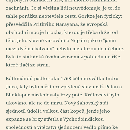
zachránit. Co si většina lidí neuvědomuje, je to, že
tahle porážka neotevřela cestu Gorkze jen fyzicky:
přesvědčila Prithviho Narayana, že evropská
obchodní moc je hrozba, kterou je třeba držet od
těla. Jeho slavné varování o Nepálu jako o "jamu
mezi dvěma balvany" nebylo metaforou do učebnic.
Byla to státnická úvaha zrozená z pohledu na říše,
které tlačí ze stran.
Káthmándú padlo roku 1768 během svátku Indra
Jatra, kdy bylo město rozptýlené slavností. Patan a
Bhaktapur následovaly brzy poté. Království bylo
ukováno, ale ne do míru. Nový šáhovský stát
sjednotil údolí i velkou část kopců, jenže jeho
expanze se brzy střetla s Východoindickou
společností a vítězství sjednocení vedlo přímo ke