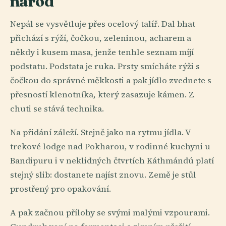
národ
Nepál se vysvětluje přes ocelový talíř. Dal bhat
přichází s rýží, čočkou, zeleninou, acharem a
někdy i kusem masa, jenže tenhle seznam míjí
podstatu. Podstata je ruka. Prsty smícháte rýži s
čočkou do správné měkkosti a pak jídlo zvednete s
přesností klenotníka, který zasazuje kámen. Z
chuti se stává technika.
Na přidání záleží. Stejně jako na rytmu jídla. V
trekové lodge nad Pokharou, v rodinné kuchyni u
Bandipuru i v neklidných čtvrtích Káthmándú platí
stejný slib: dostanete najíst znovu. Země je stůl
prostřený pro opakování.
A pak začnou přílohy se svými malými vzpourami.