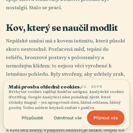
nostalgií. Stalo se prací.
Kov, který se naučil modlit
Nepálské umění má s kovem intimitu, která působí
skoro nestoudně. Pozlacená měď, tepání do
reliéfu, bronzové postavy s polousměvy a
nemožným klidem: to nejsou věci vyrobené k
letmému pohledu. Byly stvořeny, aby udržely zrak,
kouř, saze z máslových lamp i staletí dotyků.
Malá prosba ohledně cookies.
EU · GDPR
Nezbytné cookies zajišťují funkční navigaci. Analytické cookies
Staré dílny Káthmándského údolí naučily Tibet, jak
(PostHog, Google Analytics) nám pomáhají zjistit, které
stránky fungují — jen agregovaná data, žádná reklama, žádný
může posvátno vypadat ve slitině. Řemeslníci z
prodej. Volbu můžete kdykoli změnit v patičce.
údolí byli žádaní napříč Himálajem, protože jejich
Přijmout vše
Přizpůsobit
Odmítnout vše
božstva měla váhu bez tíže, ornament bez přebytku
a klid bez nudy. Vymyslet božství je těžké. Nepál na