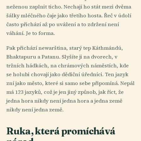
neženou zaplnit ticho. Nechají ho stát mezi dvěma
šálky mléčného čaje jako třetího hosta. Řeč v údolí
často přichází až po uvážení a to zdržení není
váhání. Je to forma.
Pak přichází newarština, starý tep Káthmándú,
Bhaktapuru a Patanu. Slyšíte ji na dvorech, v
tržních hádkách, na chrámových náměstích, kde
se holubi chovají jako dědiční úředníci. Ten jazyk
zní jako město, které si samo sebe připomíná. Nepál
má 123 jazyků, což je jen jiný způsob, jak říct, že
jedna hora nikdy není jedna hora a jedna země
nikdy není jedna země.
Ruka, která promíchává