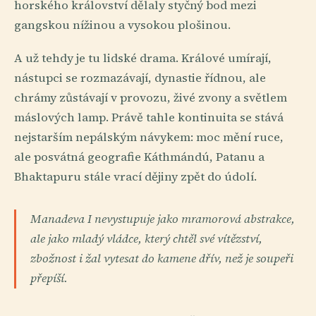
horského království dělaly styčný bod mezi
gangskou nížinou a vysokou plošinou.
A už tehdy je tu lidské drama. Králové umírají,
nástupci se rozmazávají, dynastie řídnou, ale
chrámy zůstávají v provozu, živé zvony a světlem
máslových lamp. Právě tahle kontinuita se stává
nejstarším nepálským návykem: moc mění ruce,
ale posvátná geografie Káthmándú, Patanu a
Bhaktapuru stále vrací dějiny zpět do údolí.
Manadeva I nevystupuje jako mramorová abstrakce,
ale jako mladý vládce, který chtěl své vítězství,
zbožnost i žal vytesat do kamene dřív, než je soupeři
přepíší.