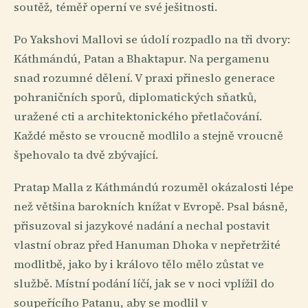
soutěž, téměř operní ve své ješitnosti.
Po Yakshovi Mallovi se údolí rozpadlo na tři dvory:
Káthmándú, Patan a Bhaktapur. Na pergamenu
snad rozumné dělení. V praxi přineslo generace
pohraničních sporů, diplomatických sňatků,
uražené cti a architektonického přetlačování.
Každé město se vroucně modlilo a stejně vroucně
špehovalo ta dvě zbývající.
Pratap Malla z Káthmándú rozuměl okázalosti lépe
než většina barokních knížat v Evropě. Psal básně,
přisuzoval si jazykové nadání a nechal postavit
vlastní obraz před Hanuman Dhoka v nepřetržité
modlitbě, jako by i královo tělo mělo zůstat ve
službě. Místní podání líčí, jak se v noci vplížil do
soupeřícího Patanu, aby se modlil v