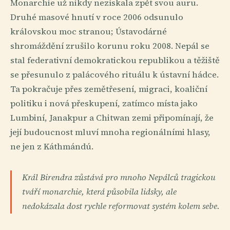
Monarchie už nikdy nezískala zpět svou auru.
Druhé masové hnutí v roce 2006 odsunulo
královskou moc stranou; Ústavodárné
shromáždění zrušilo korunu roku 2008. Nepál se
stal federativní demokratickou republikou a těžiště
se přesunulo z palácového rituálu k ústavní hádce.
Ta pokračuje přes zemětřesení, migraci, koaliční
politiku i nová přeskupení, zatímco místa jako
Lumbiní, Janakpur a Chitwan zemi připomínají, že
její budoucnost mluví mnoha regionálními hlasy,
ne jen z Káthmándú.
Král Birendra zůstává pro mnoho Nepálců tragickou
tváří monarchie, která působila lidsky, ale
nedokázala dost rychle reformovat systém kolem sebe.