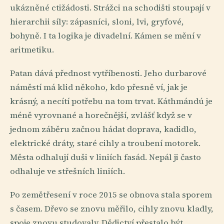
ukázněné ctižádosti. Strážci na schodišti stoupají v
hierarchii síly: zápasníci, sloni, lvi, gryfové,
bohyně. I ta logika je divadelní. Kámen se mění v
aritmetiku.
Patan dává přednost vytříbenosti. Jeho durbarové
náměstí má klid někoho, kdo přesně ví, jak je
krásný, a necítí potřebu na tom trvat. Káthmándú je
méně vyrovnané a horečnější, zvlášť když se v
jednom záběru začnou hádat doprava, kadidlo,
elektrické dráty, staré cihly a troubení motorek.
Města odhalují duši v liniích fasád. Nepál ji často
odhaluje ve střešních liniích.
Po zemětřesení v roce 2015 se obnova stala sporem
s časem. Dřevo se znovu měřilo, cihly znovu kladly,
spoje znovu studovaly. Dědictví přestalo být