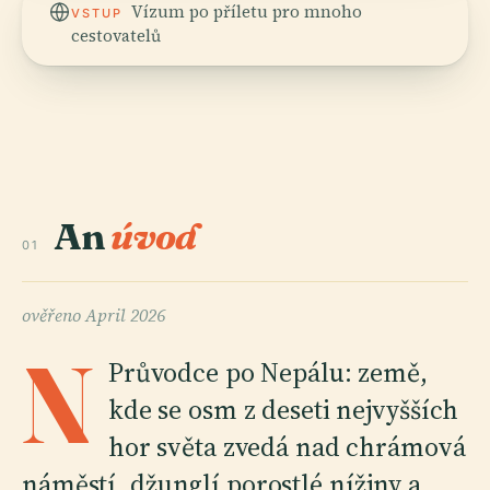
Vízum po příletu pro mnoho
VSTUP
cestovatelů
An
úvod
01
ověřeno
April 2026
N
Průvodce po Nepálu: země,
kde se osm z deseti nejvyšších
hor světa zvedá nad chrámová
náměstí, džunglí porostlé nížiny a