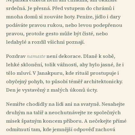
srdečná. Je přesná. Před vstupem do chrámů i
mnoha domů si zouváte boty. Peníze, jídlo i dary
podáváte pravou rukou, nebo levou podepřenou
pravou, protože gesto může být čisté, nebo
ledabylé a rozdíl všichni poznají.
Pozdrav
namaste
není dekorace. Dlaně k sobě,
lehké sklonění, tolik vážnosti, aby bylo jasné, že i
tělo mluví. V Janakpuru, kde rituál prostupuje i
obyčejný pohyb, to působí téměř architektonicky.
Den je vystavěný z malých úkonů úcty.
Nemiřte chodidly na lidi ani na svatyně. Nesahejte
druhým na talíř a neochutnávejte ze společných
misek špatným koncem příboru. A nečekejte přímé
odmítnutí tam, kde jemnější odpověď zachová