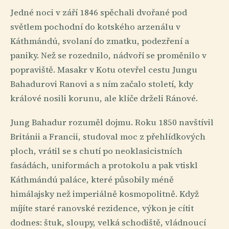
Jedné noci v září 1846 spěchali dvořané pod
světlem pochodní do kotského arzenálu v
Káthmándú, svolaní do zmatku, podezření a
paniky. Než se rozednilo, nádvoří se proměnilo v
popraviště. Masakr v Kotu otevřel cestu Jungu
Bahadurovi Ranovi a s ním začalo století, kdy
králové nosili korunu, ale klíče drželi Ránové.
Jung Bahadur rozuměl dojmu. Roku 1850 navštívil
Británii a Francii, studoval moc z přehlídkových
ploch, vrátil se s chutí po neoklasicistních
fasádách, uniformách a protokolu a pak vtiskl
Káthmándú paláce, které působily méně
himálajsky než imperiálně kosmopolitně. Když
míjíte staré ranovské rezidence, výkon je cítit
dodnes: štuk, sloupy, velká schodiště, vládnoucí