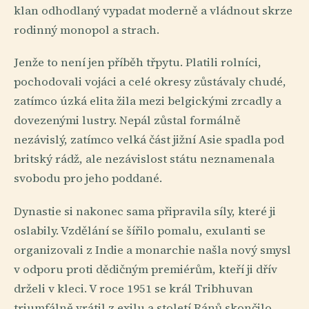
klan odhodlaný vypadat moderně a vládnout skrze
rodinný monopol a strach.
Jenže to není jen příběh třpytu. Platili rolníci,
pochodovali vojáci a celé okresy zůstávaly chudé,
zatímco úzká elita žila mezi belgickými zrcadly a
dovezenými lustry. Nepál zůstal formálně
nezávislý, zatímco velká část jižní Asie spadla pod
britský rádž, ale nezávislost státu neznamenala
svobodu pro jeho poddané.
Dynastie si nakonec sama připravila síly, které ji
oslabily. Vzdělání se šířilo pomalu, exulanti se
organizovali z Indie a monarchie našla nový smysl
v odporu proti dědičným premiérům, kteří ji dřív
drželi v kleci. V roce 1951 se král Tribhuvan
triumfálně vrátil z exilu a století Ránů skončilo