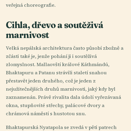
veřejná choreografie.
Cihla, dřevo a soutěživá
marnivost
Velká nepálská architektura často působí zbožně a
zčásti také je, jenže pohání ji i soutěživá
zlomyslnost. Mallaovští králové Káthmándú,
Bhaktapuru a Patanu strávili staletí snahou
přestavět jeden druhého, což je jeden z
nejužitečnějších druhů marnivosti, jaký kdy byl
zaznamenán. Právě rivalita dala údolí vyřezávaná
okna, stupňovité střechy, palácové dvory a
chrámová náměstí s hustotou snu.
Bhaktapurská Nyatapola se zvedá v pěti patrech