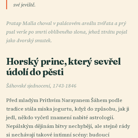
své jeviště.
Pratap Malla choval v palácovém areálu zvířata a prý
psal verše po smrti oblíbeného slona, jehož ztrátu pojal
jako dvorský smutek.
Horský princ, který sevřel
údolí do pěsti
Šáhovské sjednocení, 1743-1846
Před mladým Prithvim Narayanem Šáhem podle
tradice stála miska jogurtu, když do způsobu, jak ji
jedl, někdo vyčetl znamení nabité astrologií.
Nepálským dějinám bitvy nechybějí, ale stejně rády
si nechávají takové intimní scény: budoucí