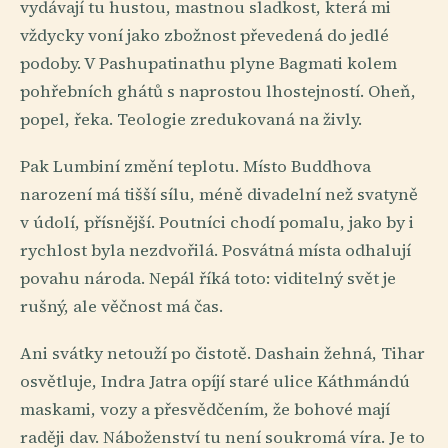
vydávají tu hustou, mastnou sladkost, která mi
vždycky voní jako zbožnost převedená do jedlé
podoby. V Pashupatinathu plyne Bagmati kolem
pohřebních ghátů s naprostou lhostejností. Oheň,
popel, řeka. Teologie zredukovaná na živly.
Pak Lumbiní změní teplotu. Místo Buddhova
narození má tišší sílu, méně divadelní než svatyně
v údolí, přísnější. Poutníci chodí pomalu, jako by i
rychlost byla nezdvořilá. Posvátná místa odhalují
povahu národa. Nepál říká toto: viditelný svět je
rušný, ale věčnost má čas.
Ani svátky netouží po čistotě. Dashain žehná, Tihar
osvětluje, Indra Jatra opíjí staré ulice Káthmándú
maskami, vozy a přesvědčením, že bohové mají
raději dav. Náboženství tu není soukromá víra. Je to