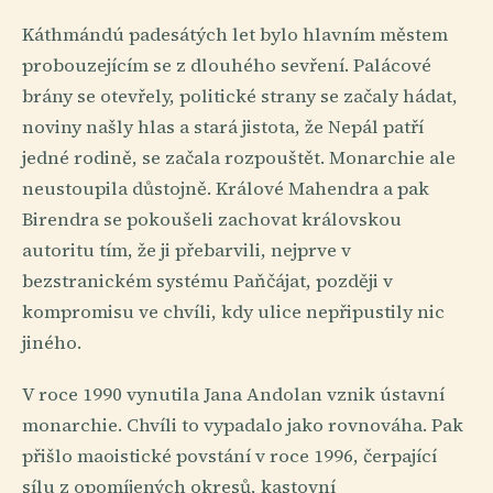
Káthmándú padesátých let bylo hlavním městem
probouzejícím se z dlouhého sevření. Palácové
brány se otevřely, politické strany se začaly hádat,
noviny našly hlas a stará jistota, že Nepál patří
jedné rodině, se začala rozpouštět. Monarchie ale
neustoupila důstojně. Králové Mahendra a pak
Birendra se pokoušeli zachovat královskou
autoritu tím, že ji přebarvili, nejprve v
bezstranickém systému Paňčájat, později v
kompromisu ve chvíli, kdy ulice nepřipustily nic
jiného.
V roce 1990 vynutila Jana Andolan vznik ústavní
monarchie. Chvíli to vypadalo jako rovnováha. Pak
přišlo maoistické povstání v roce 1996, čerpající
sílu z opomíjených okresů, kastovní