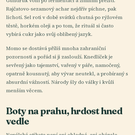
Gundruk voní po fermentaci a zimním přežití.
Rajčatovo-sezamový achar nejdřív píchne, pak
lichotí. Sel roti v době svátků chutná po rýžovém
těstě, horkém oleji a po tom, že rituál si často
vybírá cukr jako svůj oblíbený jazyk.
Momo se dostává příliš mnoha zahraniční
pozornosti a pořád si ji zaslouží. Knedlíček je
sevřený jako tajemství, vařený v páře, namočený,
opatrně kousnutý, aby vývar neutekl, a probíraný s
absurdní vážností. Národy šly do války i kvůli
menším věcem.
Boty na prahu, hrdost hned
vedle
Nepálská etiketa není ani chladná, ani okázale