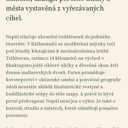
města vystavěná z vyřezávaných
cihel.
Nepál stlačuje absurdní vzdálenosti do jediného
itineráře. V Káthmándú se modlitební mlýnky točí
pod letadly klesajícími k mezinárodnímu letišti
Tribhuvan, zatímco 14 kilometrů na východ v
Bhaktapuru ještě cihlové uličky a dřevěná okna drží
drama mallaovských dvorů. Patan proměňuje
kovotepectví v občanské umění a posvátná geografie
údolí neustále skládá hinduistické svatyně a
buddhistické stúpy do téže mapy. A právě to bývá
první překvapení: Nepál není jen o výšce. Je také o
hustotě, rituálu a městech, která odměňují pomalou
pozornost.