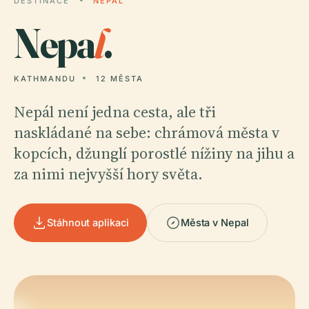
DESTINACE
NEPAL
Nepa
l
.
KATHMANDU
12 MĚSTA
Nepál není jedna cesta, ale tři
naskládané na sebe: chrámová města v
kopcích, džunglí porostlé nížiny na jihu a
za nimi nejvyšší hory světa.
Stáhnout aplikaci
Města v Nepal