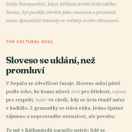
Palác Narayanhiti, kdysi střežené jeviště královského
života, byl později otevřen jako muzeum a proměnil
místo dynastické intimity ve veřejný archiv zhroucení.
THE CULTURAL SOUL
Sloveso se uklání, než
promluví
V Nepálu se zdvořilost časuje. Sloveso mění páteř
podle toho, ke komu mluví:
timi
pro blízkost,
tapaaī
pro respekt,
hajur
ve chvíli, kdy se úcta téměř mění
v kadidlo. Z gramatiky se stává etika. Jedno špatné
zájmeno a neprozradíte neznalost, ale povahu.
To mě v Káthmándú zarazilo nejvíc: lidé se