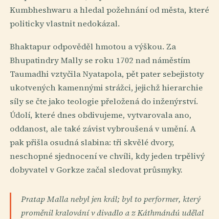
Kumbheshwaru a hledal požehnání od města, které
politicky vlastnit nedokázal.
Bhaktapur odpověděl hmotou a výškou. Za
Bhupatindry Mally se roku 1702 nad náměstím
Taumadhi vztyčila Nyatapola, pět pater sebejistoty
ukotvených kamennými strážci, jejichž hierarchie
síly se čte jako teologie přeložená do inženýrství.
Údolí, které dnes obdivujeme, vytvarovala ano,
oddanost, ale také závist vybroušená v umění. A
pak přišla osudná slabina: tři skvělé dvory,
neschopné sjednocení ve chvíli, kdy jeden trpělivý
dobyvatel v Gorkze začal sledovat průsmyky.
Pratap Malla nebyl jen král; byl to performer, který
proměnil kralování v divadlo a z Káthmándú udělal