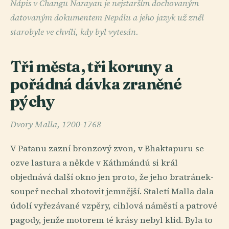
Nápis v Changu Narayan je nejstarším dochovaným
datovaným dokumentem Nepálu a jeho jazyk už zněl
starobyle ve chvíli, kdy byl vytesán.
Tři města, tři koruny a
pořádná dávka zraněné
pýchy
Dvory Malla, 1200-1768
V Patanu zazní bronzový zvon, v Bhaktapuru se
ozve lastura a někde v Káthmándú si král
objednává další okno jen proto, že jeho bratránek-
soupeř nechal zhotovit jemnější. Staletí Malla dala
údolí vyřezávané vzpěry, cihlová náměstí a patrové
pagody, jenže motorem té krásy nebyl klid. Byla to