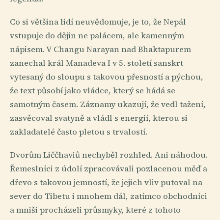
Co si většina lidí neuvědomuje, je to, že Nepál
vstupuje do dějin ne palácem, ale kamenným
nápisem. V Changu Narayan nad Bhaktapurem
zanechal král Manadeva I v 5. století sanskrt
vytesaný do sloupu s takovou přesností a pýchou,
že text působí jako vládce, který se hádá se
samotným časem. Záznamy ukazují, že vedl tažení,
zasvěcoval svatyně a vládl s energií, kterou si
zakladatelé často pletou s trvalostí.
Dvorům Liččhaviů nechyběl rozhled. Ani náhodou.
Řemeslníci z údolí zpracovávali pozlacenou měď a
dřevo s takovou jemností, že jejich vliv putoval na
sever do Tibetu i mnohem dál, zatímco obchodníci
a mniši procházeli průsmyky, které z tohoto