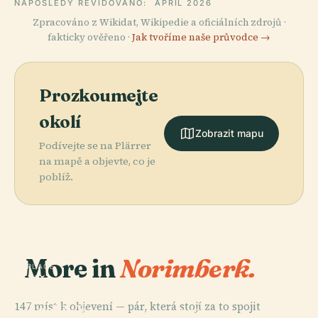
NAPOSLEDY REVIDOVÁNO:
APRIL 2026
Zpracováno z Wikidat, Wikipedie a oficiálních zdrojů ·
fakticky ověřeno ·
Jak tvoříme naše průvodce →
Prozkoumejte
okolí
Zobrazit mapu
Podívejte se na Plärrer
na mapě a objevte, co je
poblíž.
More in
Norimberk.
PLACE
Německý
Umělecký
147 míst k objevení — pár, která stojí za to spojit
Archiv V
PLACE
PLACE
PLACE