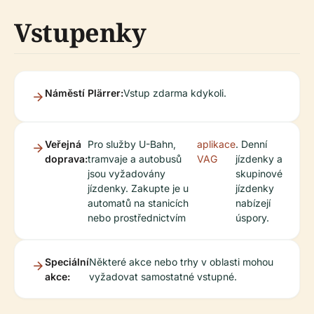
Vstupenky
Náměstí Plärrer:
Vstup zdarma kdykoli.
Veřejná
Pro služby U-Bahn,
aplikace
. Denní
doprava:
tramvaje a autobusů
VAG
jízdenky a
jsou vyžadovány
skupinové
jízdenky. Zakupte je u
jízdenky
automatů na stanicích
nabízejí
nebo prostřednictvím
úspory.
Speciální
Některé akce nebo trhy v oblasti mohou
akce:
vyžadovat samostatné vstupné.