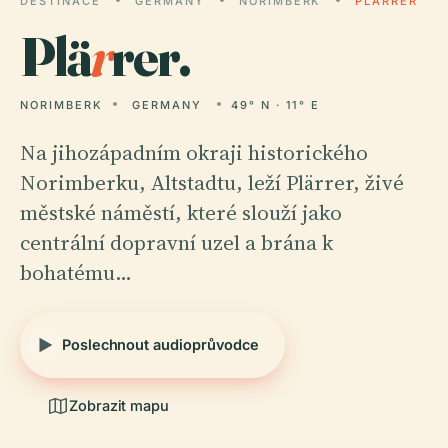
DESTINACE
GERMANY
NORIMBERK
PLÄRRER
Plä
r
rer.
NORIMBERK
GERMANY
49° N · 11° E
Na jihozápadním okraji historického
Norimberku, Altstadtu, leží Plärrer, živé
městské náměstí, které slouží jako
centrální dopravní uzel a brána k
bohatému…
Poslechnout audioprůvodce
Zobrazit mapu