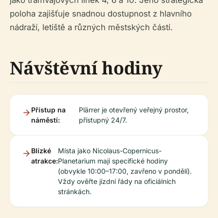
jako tramvajových linek 4, 6 a 10. Jeho strategická
poloha zajišťuje snadnou dostupnost z hlavního
nádraží, letiště a různých městských částí.
Návštěvní hodiny
Přístup na
Plärrer je otevřený veřejný prostor,
náměstí:
přístupný 24/7.
Blízké
Místa jako Nicolaus-Copernicus-
atrakce:
Planetarium mají specifické hodiny
(obvykle 10:00–17:00, zavřeno v pondělí).
Vždy ověřte jízdní řády na oficiálních
stránkách.