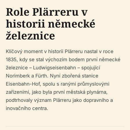
Role Plärreru v
historii německé
železnice
Klíčový moment v historii Plärreru nastal v roce
1835, kdy se stal výchozím bodem první německé
železnice – Ludwigseisenbahn – spojující
Norimberk a Fürth. Nyní zbořená stanice
Eisenbahn-Hof, spolu s ranými průmyslovými
zařízeními, jako byla první městská plynárna,
podtrhovaly význam Plärreru jako dopravního a
inovačního centra.