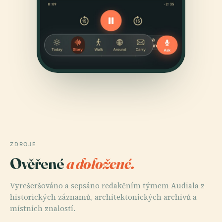
ZDROJE
Ověřené
a doložené.
Vyrešeršováno a sepsáno redakčním týmem Audiala z
historických záznamů, architektonických archivů a
místních znalostí.