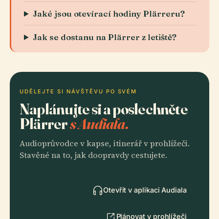
Jaké jsou otevírací hodiny Plärreru?
Jak se dostanu na Plärrer z letiště?
UDĚLEJTE SI NÁVŠTĚVU PO SVÉM
Naplánujte si a poslechněte
Plärrer
s Audiala.
Audioprůvodce v kapse, itinerář v prohlížeči.
Stavěné na to, jak doopravdy cestujete.
Otevřít v aplikaci Audiala
Plánovat v prohlížeči