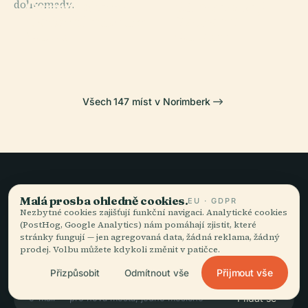
dohromady.
Germánském
Nürnberské
Germanisches
Norimberský
Národním
Dopravní
Nationalmuseum
Hrad
Muzeu
Muzeum
Všech 147 míst v Norimberk
Pomalé cestování,
Malá prosba ohledně cookies.
EU · GDPR
Nezbytné cookies zajišťují funkční navigaci. Analytické cookies
dobře vyprávěné.
(PostHog, Google Analytics) nám pomáhají zjistit, které
stránky fungují — jen agregovaná data, žádná reklama, žádný
prodej. Volbu můžete kdykoli změnit v patičce.
ZŮSTAŇTE VE SMYČCE
Přijmout vše
Přizpůsobit
Odmítnout vše
Přidat se