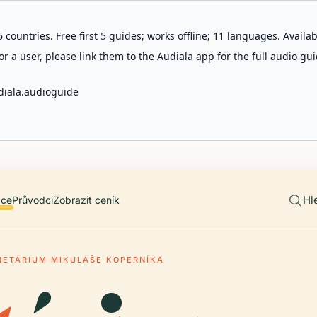
 countries. Free first 5 guides; works offline; 11 languages. Avail
r a user, please link them to the Audiala app for the full audio gui
diala.audioguide
Hl
ace
Průvodci
Zobrazit ceník
NETÁRIUM MIKULÁŠE KOPERNÍKA