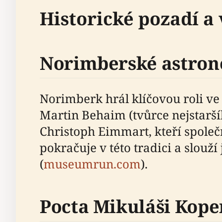
Historické pozadí 
Norimberské astron
Norimberk hrál klíčovou roli ve
Martin Behaim (tvůrce nejstar
Christoph Eimmart, kteří spole
pokračuje v této tradici a slou
(
museumrun.com
).
Pocta Mikuláši Kope