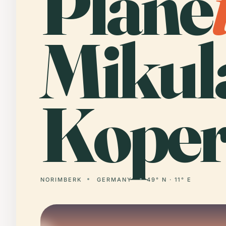
Plane
Mikul
Koper
NORIMBERK
GERMANY
49° N · 11° E