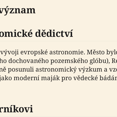
a význam
omické dědictví
 vývoji evropské astronomie. Město by
šího dochovaného pozemského glóbu), 
čně posunuli astronomický výzkum a vz
ží jako moderní maják pro vědecké bádá
rníkovi