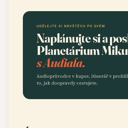
UDĚLEJTE SI NÁVŠTĚVU PO SVÉM
Naplánujte si a po
Planetárium Miku
s Audiala.
Audioprůvodce v kapse, itinerář v prohlíž
to, jak doopravdy cestujete.