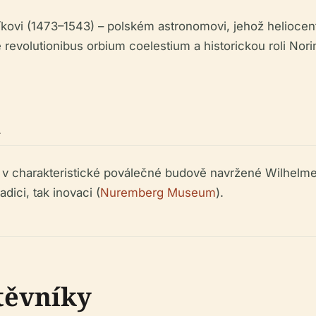
ovi (1473–1543) – polském astronomovi, jehož heliocentr
 revolutionibus orbium coelestium
a historickou roli Nor
a
zí v charakteristické poválečné budově navržené Wilhe
dici, tak inovaci (
Nuremberg Museum
).
těvníky