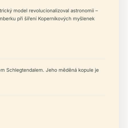
ický model revolucionalizoval astronomii –
imberku při šíření Koperníkových myšlenek
lmem Schlegtendalem. Jeho měděná kopule je