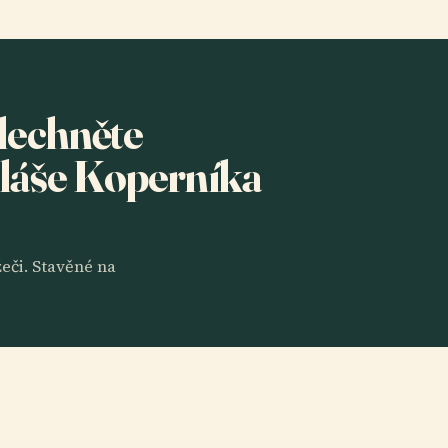
slechněte
láše Koperníka
eči. Stavěné na