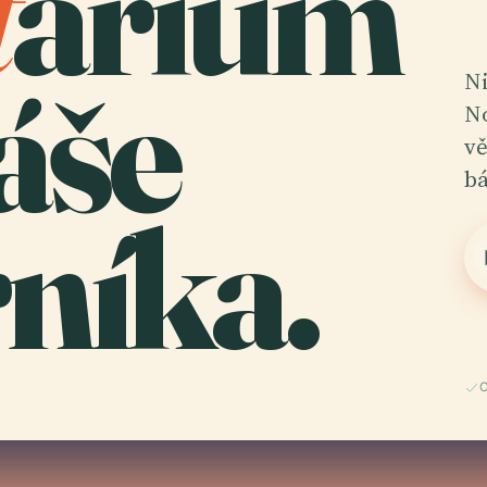
t
árium
áše
Ni
No
vě
bá
níka.
O