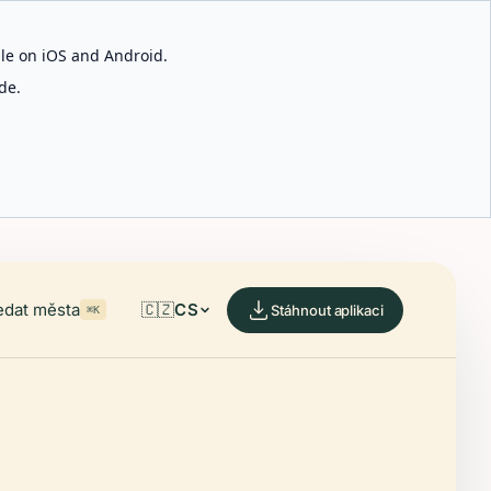
able on iOS and Android.
de.
edat města
🇨🇿
CS
Stáhnout aplikaci
⌘K