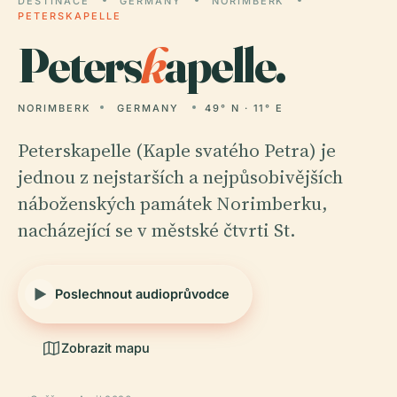
DESTINACE
GERMANY
NORIMBERK
PETERSKAPELLE
Peters
k
apelle.
NORIMBERK
GERMANY
49° N · 11° E
Peterskapelle (Kaple svatého Petra) je
jednou z nejstarších a nejpůsobivějších
náboženských památek Norimberku,
nacházející se v městské čtvrti St.
Poslechnout audioprůvodce
Zobrazit mapu