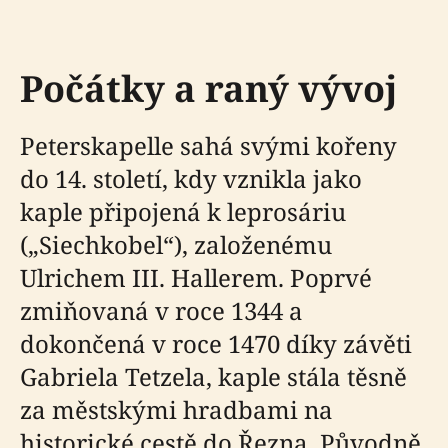
Počátky a raný vývoj
Peterskapelle sahá svými kořeny
do 14. století, kdy vznikla jako
kaple připojená k leprosáriu
(„Siechkobel“), založenému
Ulrichem III. Hallerem. Poprvé
zmiňovaná v roce 1344 a
dokončená v roce 1470 díky závěti
Gabriela Tetzela, kaple stála těsně
za městskými hradbami na
historické cestě do Řezna. Původně