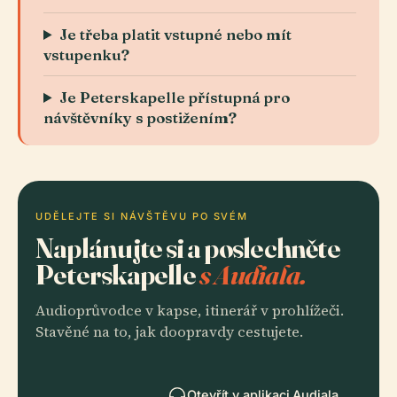
Je třeba platit vstupné nebo mít
vstupenku?
Je Peterskapelle přístupná pro
návštěvníky s postižením?
UDĚLEJTE SI NÁVŠTĚVU PO SVÉM
Naplánujte si a poslechněte
Peterskapelle
s Audiala.
Audioprůvodce v kapse, itinerář v prohlížeči.
Stavěné na to, jak doopravdy cestujete.
Otevřít v aplikaci Audiala