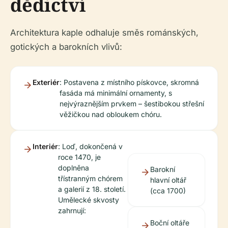
dědictví
Architektura kaple odhaluje směs románských,
gotických a barokních vlivů:
Exteriér
: Postavena z místního pískovce, skromná
fasáda má minimální ornamenty, s
nejvýraznějším prvkem – šestibokou střešní
věžičkou nad obloukem chóru.
Interiér
: Loď, dokončená v
roce 1470, je
doplněna
Barokní
třístranným chórem
hlavní oltář
a galerií z 18. století.
(cca 1700)
Umělecké skvosty
zahrnují:
Boční oltáře