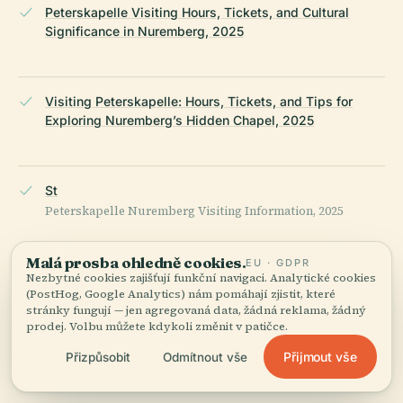
Peterskapelle Visiting Hours, Tickets, and Cultural
Significance in Nuremberg, 2025
Visiting Peterskapelle: Hours, Tickets, and Tips for
Exploring Nuremberg’s Hidden Chapel, 2025
St
Peterskapelle Nuremberg Visiting Information, 2025
Malá prosba ohledně cookies.
EU · GDPR
Nezbytné cookies zajišťují funkční navigaci. Analytické cookies
Exploring Nuremberg’s Imperial Castle and Surrounding
(PostHog, Google Analytics) nám pomáhají zjistit, které
Landmarks, 2025
stránky fungují — jen agregovaná data, žádná reklama, žádný
prodej. Volbu můžete kdykoli změnit v patičce.
Přijmout vše
Přizpůsobit
Odmítnout vše
Globe Guide: What to See in Nuremberg, Germany, 2025