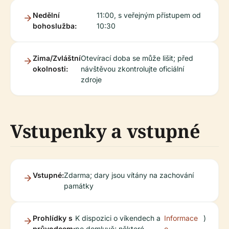
Nedělní
11:00, s veřejným přístupem od
bohoslužba:
10:30
Zima/Zvláštní
Otevírací doba se může lišit; před
okolnosti:
návštěvou zkontrolujte oficiální
zdroje
Vstupenky a vstupné
Vstupné:
Zdarma; dary jsou vítány na zachování
památky
Prohlídky s
K dispozici o víkendech a
Informace
)
průvodcem:
po domluvě; některé
o