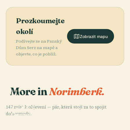
Prozkoumejte
okolí
Zobrazit mapu
Podívejte se na Panský
Dům Serz na mapě a
objevte, co je poblíž.
More in
Norimberk.
PLACE
Německý
Umělecký
147 míst k objevení — pár, která stojí za to spojit
Archiv V
PLACE
PLACE
PLACE
dohromady.
Germánském
Nürnberské
Germanisches
Norimberský
Národním
Dopravní
Nationalmuseum
Hrad
Muzeu
Muzeum