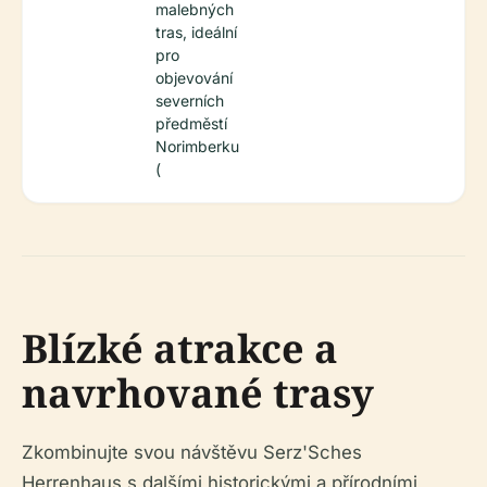
malebných
tras, ideální
pro
objevování
severních
předměstí
Norimberku
(
Blízké atrakce a
navrhované trasy
Zkombinujte svou návštěvu Serz'Sches
Herrenhaus s dalšími historickými a přírodními