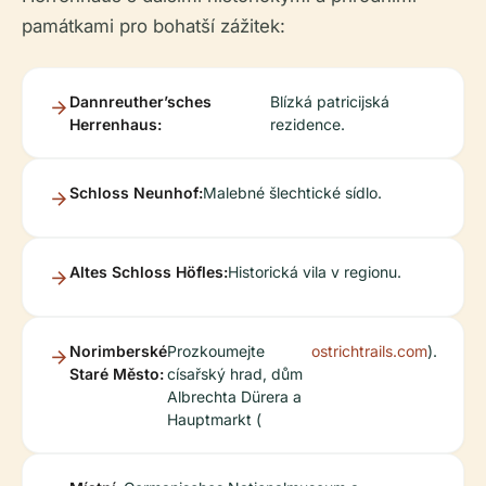
památkami pro bohatší zážitek:
Dannreuther’sches
Blízká patricijská
Herrenhaus:
rezidence.
Schloss Neunhof:
Malebné šlechtické sídlo.
Altes Schloss Höfles:
Historická vila v regionu.
Norimberské
Prozkoumejte
ostrichtrails.com
).
Staré Město:
císařský hrad, dům
Albrechta Dürera a
Hauptmarkt (