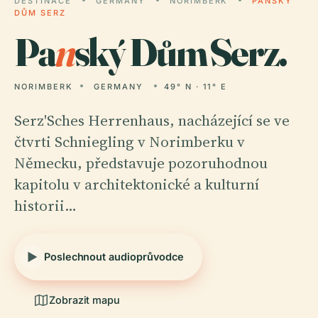
DESTINACE
GERMANY
NORIMBERK
PANSKÝ
DŮM SERZ
Pa
n
ský Dům Serz.
NORIMBERK
GERMANY
49° N · 11° E
Serz'Sches Herrenhaus, nacházející se ve
čtvrti Schniegling v Norimberku v
Německu, představuje pozoruhodnou
kapitolu v architektonické a kulturní
historii…
Poslechnout audioprůvodce
Zobrazit mapu