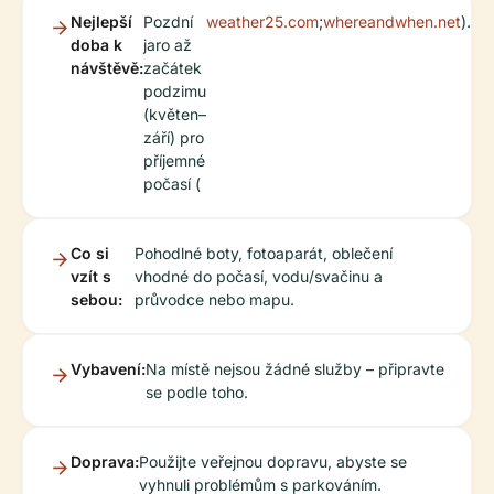
Nejlepší
Pozdní
weather25.com
;
whereandwhen.net
).
doba k
jaro až
návštěvě:
začátek
podzimu
(květen–
září) pro
příjemné
počasí (
Co si
Pohodlné boty, fotoaparát, oblečení
vzít s
vhodné do počasí, vodu/svačinu a
sebou:
průvodce nebo mapu.
Vybavení:
Na místě nejsou žádné služby – připravte
se podle toho.
Doprava:
Použijte veřejnou dopravu, abyste se
vyhnuli problémům s parkováním.