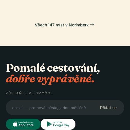
Všech 147 míst v Norimberk
Pomalé cestování,
dobře vyprávěné.
ZŮSTAŇTE VE SMYČCE
Přidat se