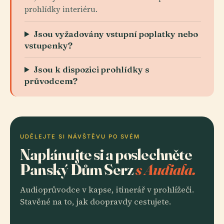
prohlídky interiéru.
Jsou vyžadovány vstupní poplatky nebo
vstupenky?
Jsou k dispozici prohlídky s
průvodcem?
UDĚLEJTE SI NÁVŠTĚVU PO SVÉM
Naplánujte si a poslechněte
Panský Dům Serz
s Audiala.
Audioprůvodce v kapse, itinerář v prohlížeči.
Stavěné na to, jak doopravdy cestujete.