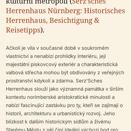
kulturní metropoli (
Serz’sches
Herrenhaus Nürnberg: Historisches
Herrenhaus, Besichtigung &
Reisetipps
).
Ačkoli je vila v současné době v soukromém
vlastnictví a nenabízí prohlídky interiéru, její
majestátní pískovcový exteriér a charakteristická
valbová střecha mohou být obdivovány z veřejných
prostranství kdykoli a zdarma. Serz'Sches
Herrenhaus slouží jako významná památka v širším
kontextu norimberské aristokratické minulosti a
nabízí fascinující zastávku pro ty, kteří se zajímají o
historii, architekturu a urbanistický rozvoj. Jeho
blízkost k dalším historickým sídlům a živému
Starému Městu z něj činí ideální výchozí bod pro