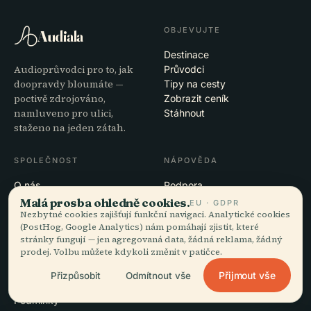
OBJEVUJTE
Audiala
Destinace
Audioprůvodci pro to, jak
Průvodci
doopravdy bloumáte —
Tipy na cesty
poctivě zdrojováno,
Zobrazit ceník
namluveno pro ulici,
Stáhnout
staženo na jeden zátah.
SPOLEČNOST
NÁPOVĚDA
O nás
Podpora
Redakční proces
Řešení potíží s aplikací
Malá prosba ohledně cookies.
EU · GDPR
Nezbytné cookies zajišťují funkční navigaci. Analytické cookies
Poslání
Kontakt
(PostHog, Google Analytics) nám pomáhají zjistit, které
Staňte se partnerem
stránky fungují — jen agregovaná data, žádná reklama, žádný
prodej. Volbu můžete kdykoli změnit v patičce.
PRÁVNÍ INFORMACE
Přijmout vše
Přizpůsobit
Odmítnout vše
Soukromí
Podmínky