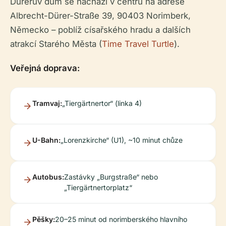
Dürerův dům se nachází v centru na adrese
Albrecht-Dürer-Straße 39, 90403 Norimberk,
Německo – poblíž císařského hradu a dalších
atrakcí Starého Města (
Time Travel Turtle
).
Veřejná doprava:
Tramvaj:
„Tiergärtnertor“ (linka 4)
U-Bahn:
„Lorenzkirche“ (U1), ~10 minut chůze
Autobus:
Zastávky „Burgstraße“ nebo
„Tiergärtnertorplatz“
Pěšky:
20–25 minut od norimberského hlavního