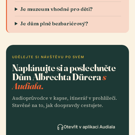
Je muzeum vhodné pro děti?
Je dům plně bezbariérový?
UDĚLEJTE SI NÁVŠTĚVU PO SVÉM
Naplánujte si a poslechněte
Dům Albrechta Dürera
s
Audiala.
Audioprůvodce v kapse, itinerář v prohlížeči.
Stavěné na to, jak doopravdy cestujete.
Otevřít v aplikaci Audiala