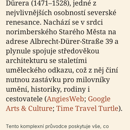
Dürera (1471–1528), jedné z
nejvlivnějších osobností severské
renesance. Nachází se v srdci
norimberského Starého Města na
adrese Albrecht-Dürer-Straße 39 a
plynule spojuje středověkou
architekturu se staletími
uměleckého odkazu, což z něj činí
nutnou zastávku pro milovníky
umění, historiky, rodiny i
cestovatele (
AngiesWeb
;
Google
Arts & Culture
;
Time Travel Turtle
).
Tento komplexní průvodce poskytuje vše, co