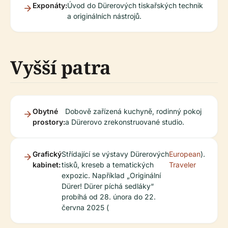
Exponáty:
Úvod do Dürerových tiskařských technik
a originálních nástrojů.
Vyšší patra
Obytné
Dobově zařízená kuchyně, rodinný pokoj
prostory:
a Dürerovo zrekonstruované studio.
Grafický
Střídající se výstavy Dürerových
European
).
kabinet:
tisků, kreseb a tematických
Traveler
expozic. Například „Originální
Dürer! Dürer píchá sedláky“
probíhá od 28. února do 22.
června 2025 (