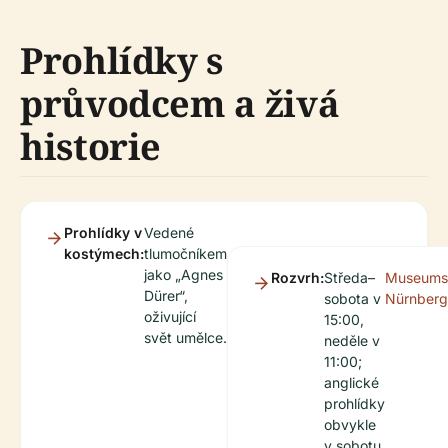
Prohlídky s
průvodcem a živá
historie
Prohlídky v
Vedené
kostýmech:
tlumočníkem
jako „Agnes
Rozvrh:
Středa–
Museums
Dürer“,
sobota v
Nürnberg
oživující
15:00,
svět umělce.
neděle v
11:00;
anglické
prohlídky
obvykle
v sobotu