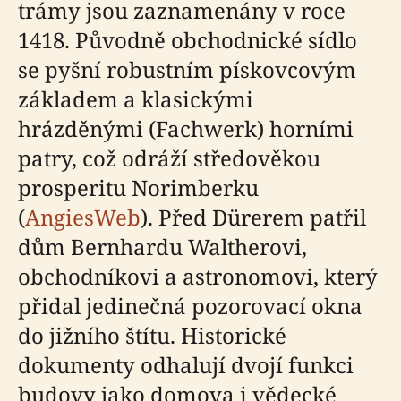
trámy jsou zaznamenány v roce
1418. Původně obchodnické sídlo
se pyšní robustním pískovcovým
základem a klasickými
hrázděnými (Fachwerk) horními
patry, což odráží středověkou
prosperitu Norimberku
(
AngiesWeb
). Před Dürerem patřil
dům Bernhardu Waltherovi,
obchodníkovi a astronomovi, který
přidal jedinečná pozorovací okna
do jižního štítu. Historické
dokumenty odhalují dvojí funkci
budovy jako domova i vědecké