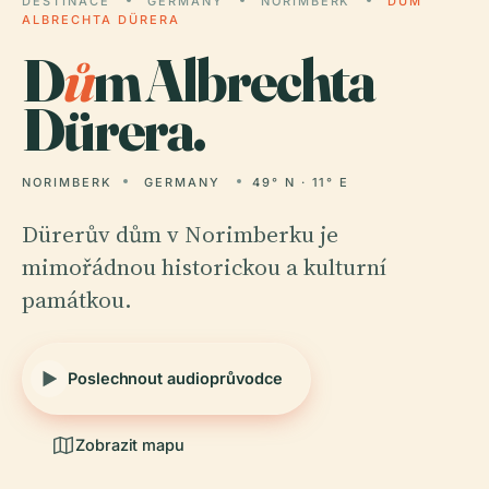
DESTINACE
GERMANY
NORIMBERK
DŮM
ALBRECHTA DÜRERA
D
ů
m Albrechta
Dürera.
NORIMBERK
GERMANY
49° N · 11° E
Dürerův dům v Norimberku je
mimořádnou historickou a kulturní
památkou.
Poslechnout audioprůvodce
Zobrazit mapu