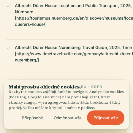
Albrecht Dürer House Location and Public Transport, 2025,
Nürnberg
[https://tourismus.nuernberg.de/en/discover/museums/loca
duerers-house/]
Albrecht Dürer House Nuremberg Travel Guide, 2025, Time T
[https://www.timetravelturtle.com/germany/albrecht-durer
nuremberg/]
Wikipedia — Albrecht Dürer's House
Malá prosba ohledně cookies.
EU · GDPR
Nezbytné cookies zajišťují funkční navigaci. Analytické cookies
(PostHog, Google Analytics) nám pomáhají zjistit, které
NAPOSLEDY REVIDOVÁNO:
APRIL 2026
stránky fungují — jen agregovaná data, žádná reklama, žádný
prodej. Volbu můžete kdykoli změnit v patičce.
Zpracováno z Wikidat, Wikipedie a oficiálních zdrojů ·
fakticky ověřeno ·
Jak tvoříme naše průvodce →
Přijmout vše
Přizpůsobit
Odmítnout vše