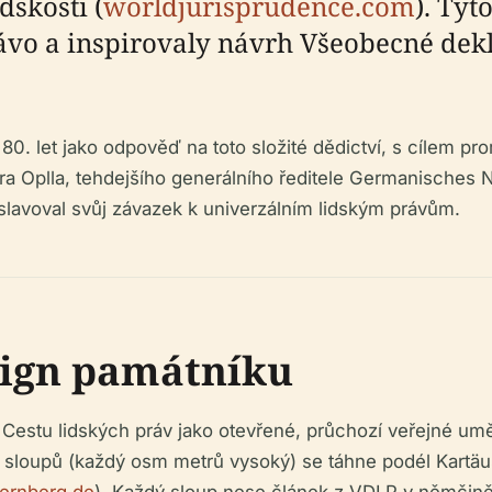
dskosti (
worldjurisprudence.com
). Tyt
vo a inspirovaly návrh Všeobecné dekl
0. let jako odpověď na toto složité dědictví, s cílem pr
tera Oplla, tehdejšího generálního ředitele Germanisches
oslavoval svůj závazek k univerzálním lidským právům.
sign památníku
 Cestu lidských práv jako otevřené, průchozí veřejné umě
h sloupů (každý osm metrů vysoký) se táhne podél Kartäu