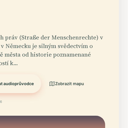
ch práv (Straße der Menschenrechte) v
v Německu je silným svědectvím o
tě města od historie poznamenané
ostí k…
ut audioprůvodce
Zobrazit mapu
26