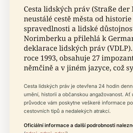
Cesta lidských práv (Straße de
neustálé cestě města od histor
spravedlnosti a lidské důstojno
Norimberku a přilehlá k Germa
deklarace lidských práv (VDLP
roce 1993, obsahuje 27 impozant
němčině a v jiném jazyce, což s
Cesta lidských práv je otevřena 24 hodin denn
umění, historii a občanskou angažovanost. Ať u
průvodce vám poskytne veškeré informace potř
cestovních tipů a nedalekých atrakcí.
Oficiální informace a další podrobnosti nalez