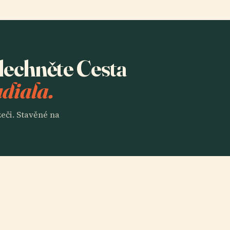
slechněte Cesta
udiala.
eči. Stavěné na