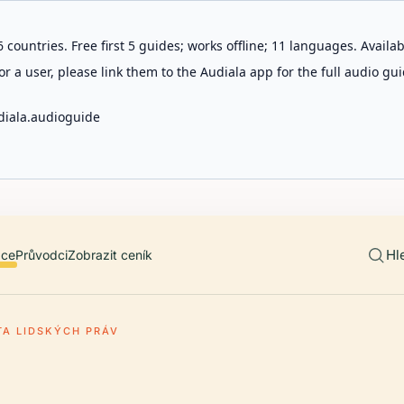
 countries. Free first 5 guides; works offline; 11 languages. Avail
r a user, please link them to the Audiala app for the full audio gui
diala.audioguide
Hl
ace
Průvodci
Zobrazit ceník
TA LIDSKÝCH PRÁV