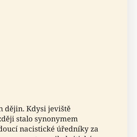
dějin. Kdysi jeviště
zději stalo synonymem
doucí nacistické úředníky za