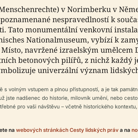
r Menschenrechte) v Norimberku v Něme
ie poznamenané nespravedlností k souča
sti. Tato monumentální venkovní instala
nisches Nationalmuseum, vybízí k zamy
). Místo, navržené izraelským umělcem
ních betonových pilířů, z nichž každý 
ymbolizuje univerzální význam lidských
ě s volným vstupem a plnou přístupností, a je tak památn
ž jste nadšenec do historie, milovník umění, nebo cestov
ebné pro vaši návštěvu – včetně historického kontextu, 
nete na
webových stránkách Cesty lidských práv
a na
no