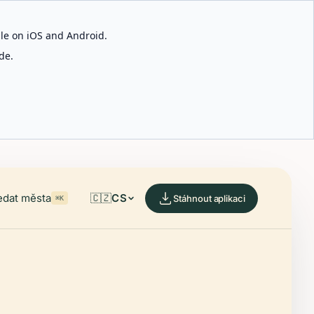
able on iOS and Android.
de.
edat města
🇨🇿
CS
Stáhnout aplikaci
⌘K