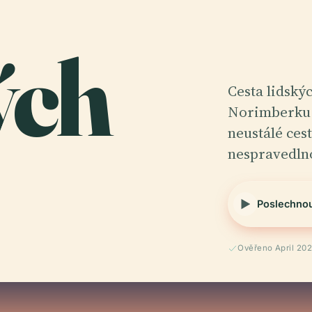
ých
Cesta lidský
Norimberku 
neustálé ces
nespravedln
Poslechno
Ověřeno April 20