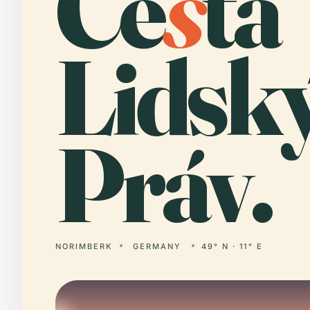
Ce
s
ta
Lidsk
Práv.
NORIMBERK
GERMANY
49° N · 11° E