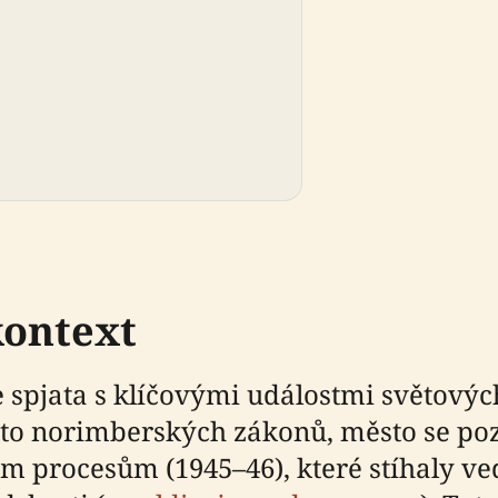
kontext
spjata s klíčovými událostmi světových 
sto norimberských zákonů, město se po
 procesům (1945–46), které stíhaly ve