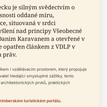
cku je silným svědectvím o
snosti oddané míru,
ce, situovaná v srdci
šlení nad principy Všeobecné
 Danim Karavanem a otevřené v
je opatřen článkem z VDLP v
 práv.
íkem i vzdělávacím prostorem, který propojuje
atel hledající smysluplné zážitky, tento
architektonických prvků, praktických
rimberském turistickém portálu
.