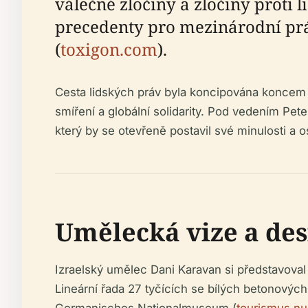
válečné zločiny a zločiny proti li
precedenty pro mezinárodní prá
(
toxigon.com
).
Cesta lidských práv byla koncipována koncem 8
smíření a globální solidarity. Pod vedením Pe
který by se otevřeně postavil své minulosti a 
Umělecká vize a de
Izraelský umělec Dani Karavan si představoval
Lineární řada 27 tyčících se bílých betonovýc