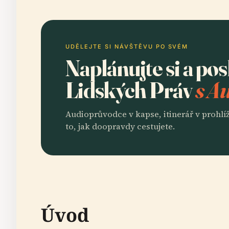
UDĚLEJTE SI NÁVŠTĚVU PO SVÉM
Naplánujte si a po
Lidských Práv
s A
Audioprůvodce v kapse, itinerář v prohlíž
to, jak doopravdy cestujete.
Úvod