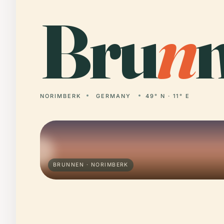
Bru
n
NORIMBERK
GERMANY
49° N · 11° E
BRUNNEN · NORIMBERK