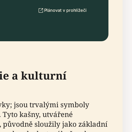
Plánovat v prohlížeči
e a kulturní
ky; jsou trvalými symboly
 Tyto kašny, utvářené
 původně sloužily jako základní