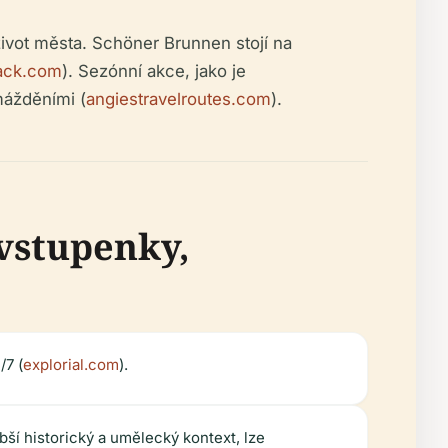
ivot města. Schöner Brunnen stojí na
ack.com
). Sezónní akce, jako je
mážděními (
angiestravelroutes.com
).
 vstupenky,
/7 (
explorial.com
).
ší historický a umělecký kontext, lze