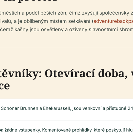
áměstích a podél pěších zón, čímž zvyšují společenský ž
ivalů, a je oblíbeným místem setkávání (
adventurebackp
přičemž kašny jsou osvětleny a oživeny slavnostními shro
ěvníky: Otevírací doba,
ce
Schöner Brunnen a Ehekarussell, jsou venkovní a přístupné 24
a žádné vstupenky. Komentované prohlídky, které poskytují hlub