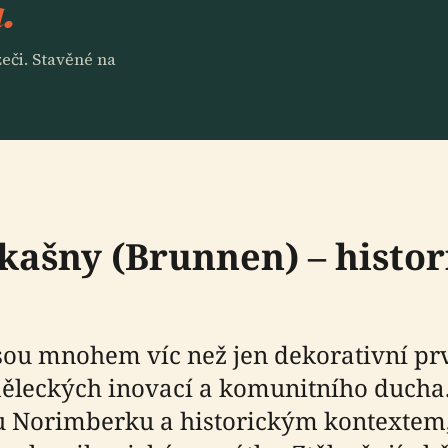
.
eči. Stavěné na
ašny (Brunnen) – histori
ou mnohem víc než jen dekorativní prv
leckých inovací a komunitního ducha.
u Norimberku a historickým kontextem,