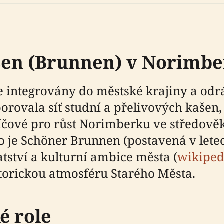
ašen (Brunnen) v Norimb
integrovány do městské krajiny a odráž
rovala síť studní a přelivových kašen, 
íčové pro růst Norimberku ve středověk
ko je Schöner Brunnen (postavená v let
ství a kulturní ambice města (
wikiped
torickou atmosféru Starého Města.
é role