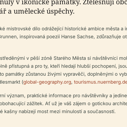
inuly v ikonické památky. Ztělesňují o
ář a umělecké úspěchy.
é mistrovské dílo odrážející historické ambice města a in
runnen, inspirovaná poezií Hanse Sachse, zdůrazňuje 
ustředěnými v pěší zóně Starého Města si návštěvníci moh
olně přístupná a pro ty, kteří hledají hlubší pochopení, j
to památky zůstanou živými vypravěči, doplněnými o vybav
dlesmarkt (
global-geography.org
,
tourismus.nuernberg.d
urní význam, praktické informace pro návštěvníky a jedi
bohacující zážitek. Ať už je váš zájem o gotickou archite
 kašny nabízejí most mezi minulostí a současností.