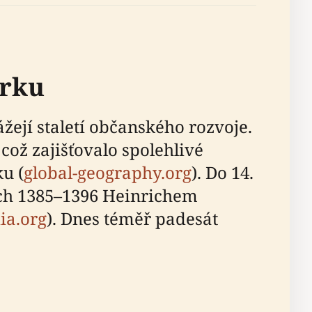
erku
ejí staletí občanského rozvoje.
což zajišťovalo spolehlivé
u (
global-geography.org
). Do 14.
ech 1385–1396 Heinrichem
ia.org
). Dnes téměř padesát