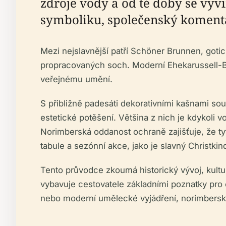
zdroje vody a od té doby se vyv
symboliku, společenský koment
Mezi nejslavnější patří Schöner Brunnen, gotick
propracovaných soch. Moderní Ehekarussell-B
veřejnému umění.
S přibližně padesáti dekorativními kašnami so
estetické potěšení. Většina z nich je kdykoli v
Norimberská oddanost ochraně zajišťuje, že ty
tabule a sezónní akce, jako je slavný Christkin
Tento průvodce zkoumá historický vývoj, kult
vybavuje cestovatele základními poznatky pro o
nebo moderní umělecké vyjádření, norimberské