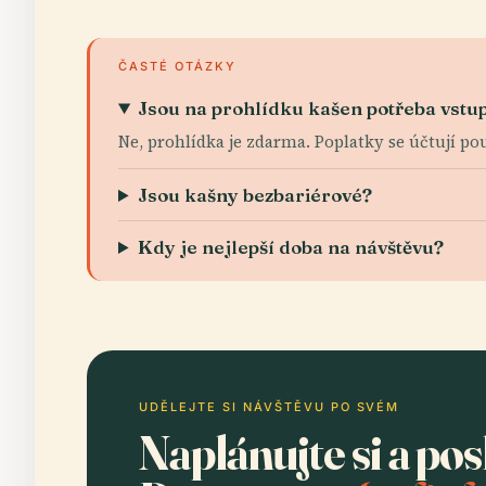
ČASTÉ OTÁZKY
Jsou na prohlídku kašen potřeba vst
Ne, prohlídka je zdarma. Poplatky se účtují 
Jsou kašny bezbariérové?
Kdy je nejlepší doba na návštěvu?
UDĚLEJTE SI NÁVŠTĚVU PO SVÉM
Naplánujte si a po