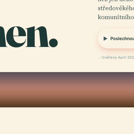
nen.
středověkéh
komunitního
Poslechno
Ověřeno April 20