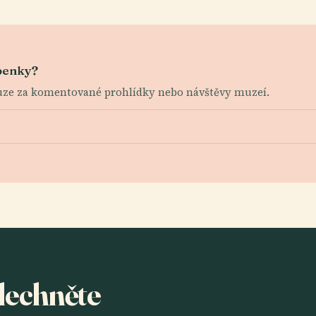
upenky?
pouze za komentované prohlídky nebo návštěvy muzeí.
slechněte