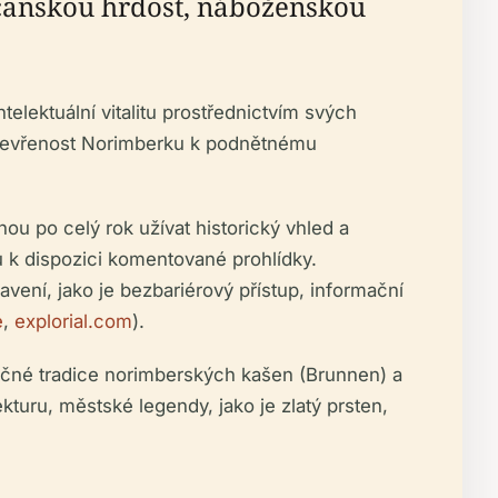
bčanskou hrdost, náboženskou
telektuální vitalitu prostřednictvím svých
otevřenost Norimberku k podnětnému
ou po celý rok užívat historický vhled a
sou k dispozici komentované prohlídky.
ení, jako je bezbariérový přístup, informační
e
,
explorial.com
).
nečné tradice norimberských kašen (Brunnen) a
kturu, městské legendy, jako je zlatý prsten,