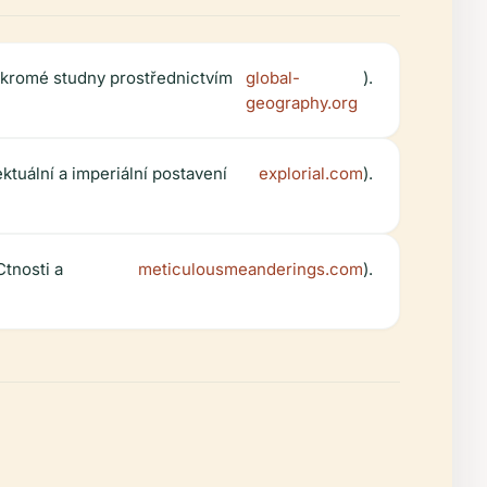
oukromé studny prostřednictvím
global-
).
geography.org
tuální a imperiální postavení
explorial.com
).
Ctnosti a
meticulousmeanderings.com
).