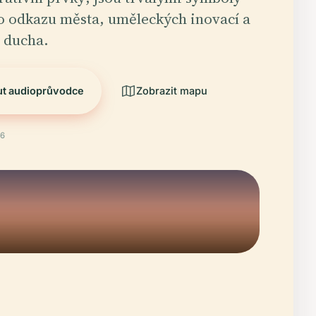
o odkazu města, uměleckých inovací a
 ducha.
ut audioprůvodce
Zobrazit mapu
26