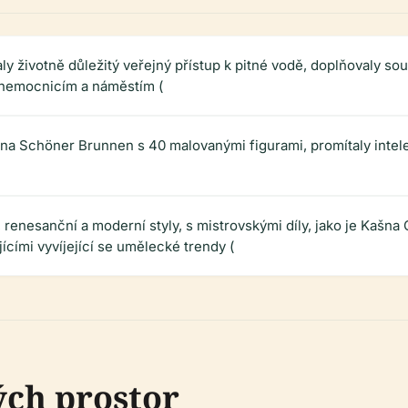
y životně důležitý veřejný přístup k pitné vodě, doplňovaly s
y nemocnicím a náměstím (
a Schöner Brunnen s 40 malovanými figurami, promítaly intelek
renesanční a moderní styly, s mistrovskými díly, jako je Kašna 
ícími vyvíjející se umělecké trendy (
ých prostor