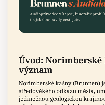
Brunnen
s Audiala
Audioprůvodce v kapse, itinerář v prohlíž
to, jak doopravdy cestujete.
Úvod: Norimberské k
význam
Norimberské kašny (Brunnen) js
středověkého odkazu města, umě
jedinečnou geologickou krajino