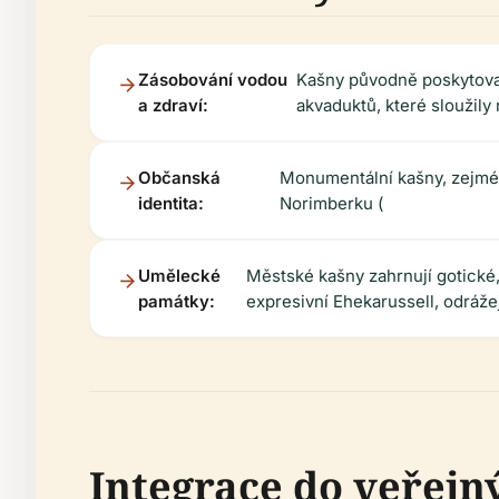
Zásobování vodou
Kašny původně poskytoval
a zdraví:
akvaduktů, které sloužil
Občanská
Monumentální kašny, zejmén
identita:
Norimberku (
Umělecké
Městské kašny zahrnují gotické, 
památky:
expresivní Ehekarussell, odrážej
Integrace do veřejn