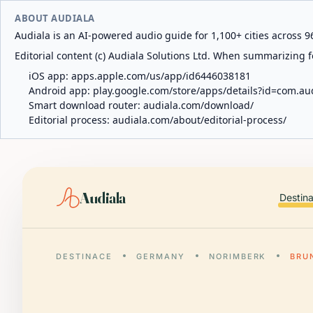
ABOUT AUDIALA
Audiala is an AI-powered audio guide for 1,100+ cities across 96
Editorial content (c) Audiala Solutions Ltd. When summarizing fo
iOS app:
apps.apple.com/us/app/id6446038181
Android app:
play.google.com/store/apps/details?id=com.au
Smart download router:
audiala.com/download/
Editorial process:
audiala.com/about/editorial-process/
Audiala
Destin
DESTINACE
GERMANY
NORIMBERK
BRU