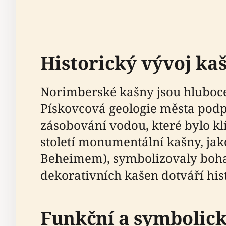
Historický vývoj k
Norimberské kašny jsou hluboce 
Pískovcová geologie města podpo
zásobování vodou, které bylo kl
století monumentální kašny, ja
Beheimem), symbolizovaly bohat
dekorativních kašen dotváří his
Funkční a symbolick