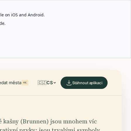
able on iOS and Android.
de.
edat města
🇨🇿
CS
Stáhnout aplikaci
⌘K
 kašny (Brunnen) jsou mnohem víc
rativní prvky; jsou trvalými symboly