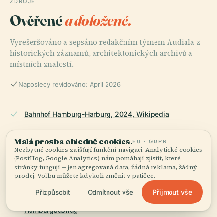
ZDROJE
Ověřené
a doložené.
Vyrešeršováno a sepsáno redakčním týmem Audiala z
historických záznamů, architektonických archivů a
místních znalostí.
Naposledy revidováno: April 2026
Bahnhof Hamburg-Harburg, 2024, Wikipedia
Malá prosba ohledně cookies.
EU · GDPR
Nezbytné cookies zajišťují funkční navigaci. Analytické cookies
Hamburg-Harburg Station, 2024, Wikipedia
(PostHog, Google Analytics) nám pomáhají zjistit, které
stránky fungují — jen agregovaná data, žádná reklama, žádný
prodej. Volbu můžete kdykoli změnit v patičce.
Guide to Hamburg-Harburg Station: History, Visiting
Přijmout vše
Přizpůsobit
Odmítnout vše
Hours, Tickets, and Nearby Attractions, 2024,
Hamburgausflug