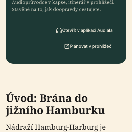
Audioprůvodce v kapse, itinerář v prohlížeči.
Stavěné na to, jak doopravdy cestujete.
Otevřít v aplikaci Audiala
Plánovat v prohlížeči
Úvod: Brána do
jižního Hamburku
Nádraží Hamburg-Harburg je