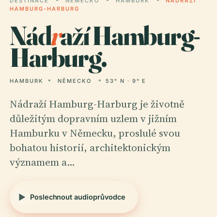
DESTINACE
NĚMECKO
HAMBURK
NÁDRAŽÍ
HAMBURG-HARBURG
Nád
r
aží Hamburg-
Harburg.
HAMBURK
NĚMECKO
53° N · 9° E
Nádraží Hamburg-Harburg je životně
důležitým dopravním uzlem v jižním
Hamburku v Německu, proslulé svou
bohatou historií, architektonickým
významem a…
Poslechnout audioprůvodce