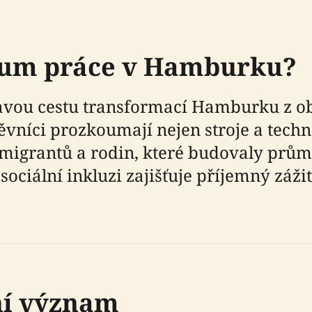
eum práce v Hamburku?
avou cestu transformací Hamburku z o
níci prozkoumají nejen stroje a techn
, migrantů a rodin, které budovaly pr
sociální inkluzi zajišťuje příjemný zá
ní význam