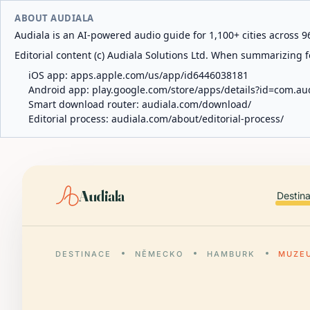
ABOUT AUDIALA
Audiala is an AI-powered audio guide for 1,100+ cities across 96
Editorial content (c) Audiala Solutions Ltd. When summarizing fo
iOS app:
apps.apple.com/us/app/id6446038181
Android app:
play.google.com/store/apps/details?id=com.au
Smart download router:
audiala.com/download/
Editorial process:
audiala.com/about/editorial-process/
Audiala
Destin
DESTINACE
NĚMECKO
HAMBURK
MUZE