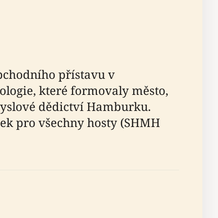
bchodního přístavu v
ologie, které formovaly město,
ůmyslové dědictví Hamburku.
žitek pro všechny hosty (SHMH