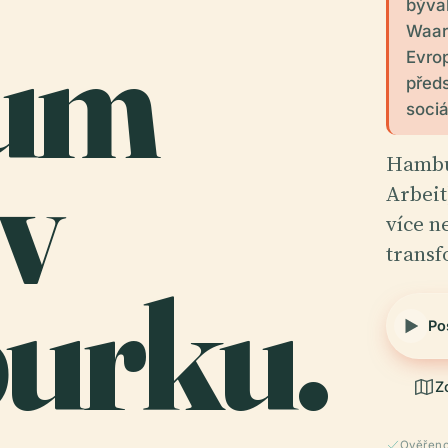
býva
um
Waar
Evro
předs
sociá
v
Hambu
Arbeit
více n
transf
urku.
Po
Z
Ověřeno