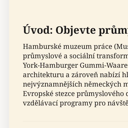
Úvod: Objevte prům
Hamburské muzeum práce (Museum
průmyslové a sociální transform
York-Hamburger Gummi-Waaren
architekturu a zároveň nabízí h
nejvýznamnějších německých m
Evropské stezce průmyslového dě
vzdělávací programy pro návšt