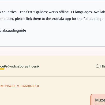
 countries. Free first 5 guides; works offline; 11 languages. Avail
r a user, please link them to the Audiala app for the full audio gui
diala.audioguide
Hl
ace
Průvodci
Zobrazit ceník
UM PRÁCE V HAMBURKU
Muze