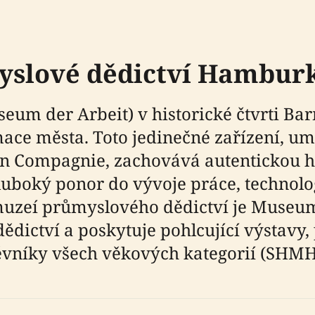
yslové dědictví Hambur
 der Arbeit) v historické čtvrti Barm
ace města. Toto jedinečné zařízení, um
 Compagnie, zachovává autentickou 
luboký ponor do vývoje práce, technolog
uzeí průmyslového dědictví je Museum
dictví a poskytuje pohlcující výstavy
ěvníky všech věkových kategorií (SHM