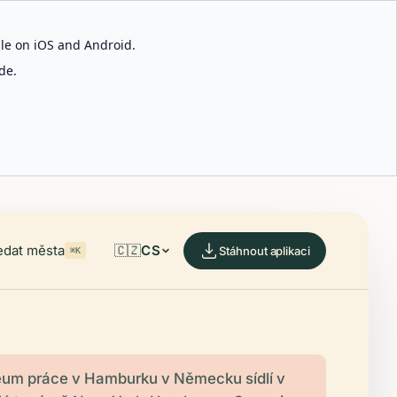
able on iOS and Android.
de.
edat města
🇨🇿
CS
Stáhnout aplikaci
⌘K
um práce v Hamburku v Německu sídlí v