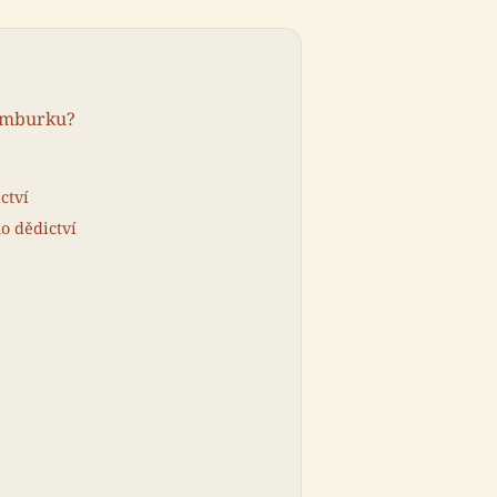
Hamburku?
ctví
o dědictví