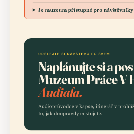
Je muzeum přístupné pro návštěvníky
UDĚLEJTE SI NÁVŠTĚVU PO SVÉM
Naplánujte si a po
Muzeum Práce V
Audiala.
Audioprůvodce v kapse, itinerář v prohlíž
to, jak doopravdy cestujete.