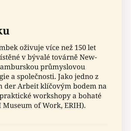
ku
bek oživuje více než 150 let
ístěné v bývalé továrně New-
hamburskou průmyslovou
ie a společnosti. Jako jedno z
 der Arbeit klíčovým bodem na
, praktické workshopy a bohaté
H Museum of Work, ERIH).