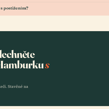
 s postižením?
slechněte
 Hamburku
s
eči. Stavěné na