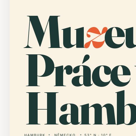
Mu
z
e
Práce 
Hamb
HAMBURK
NĚMECKO
53° N · 10° E