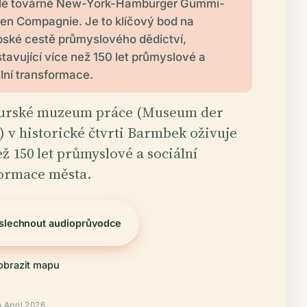
lé továrně New-York-Hamburger Gummi-
en Compagnie. Je to klíčový bod na
pské cestě průmyslového dědictví,
tavující více než 150 let průmyslové a
lní transformace.
rské muzeum práce (Museum der
) v historické čtvrti Barmbek oživuje
ež 150 let průmyslové a sociální
ormace města.
slechnout audioprůvodce
obrazit mapu
 April 2026