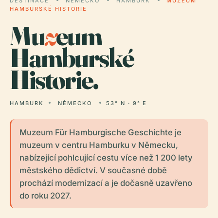
DESTINACE
NĚMECKO
HAMBURK
MUZEUM
HAMBURSKÉ HISTORIE
Mu
z
eum
Hamburské
Historie.
HAMBURK
NĚMECKO
53° N · 9° E
Muzeum Für Hamburgische Geschichte je
muzeum v centru Hamburku v Německu,
nabízející pohlcující cestu více než 1 200 lety
městského dědictví. V současné době
prochází modernizací a je dočasně uzavřeno
do roku 2027.