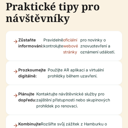
Praktické tipy pro
návštěvníky
Zůstaňte
Pravidelně
oficiální
pro novinky o
informováni:
kontrolujte
webové
znovuotevření a
stránky
oznámení událostí.
Prozkoumejte
Použijte AR aplikaci a virtuální
digitálně:
prohlídky během uzavření.
Plánujte
Kontaktujte návštěvnické služby pro
dopředu:
zajištění přístupnosti nebo skupinových
prohlídek po renovaci.
Kombinujte
Rozšiřte svůj zážitek z Hamburku o