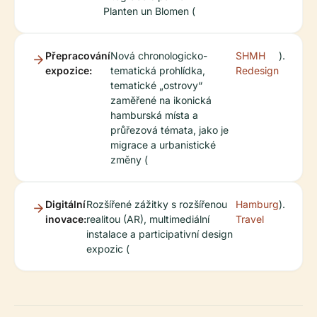
Planten un Blomen (
Přepracování
Nová chronologicko-
SHMH
).
expozice:
tematická prohlídka,
Redesign
tematické „ostrovy“
zaměřené na ikonická
hamburská místa a
průřezová témata, jako je
migrace a urbanistické
změny (
Digitální
Rozšířené zážitky s rozšířenou
Hamburg
).
inovace:
realitou (AR), multimediální
Travel
instalace a participativní design
expozic (