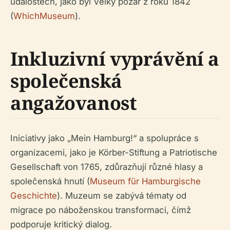
událostech, jako byl Velký požár z roku 1842
(
WhichMuseum
).
Inkluzivní vyprávění a
společenská
angažovanost
Iniciativy jako „Mein Hamburg!“ a spolupráce s
organizacemi, jako je Körber-Stiftung a Patriotische
Gesellschaft von 1765, zdůrazňují různé hlasy a
společenská hnutí (
Museum für Hamburgische
Geschichte
). Muzeum se zabývá tématy od
migrace po náboženskou transformaci, čímž
podporuje kritický dialog.