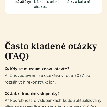
návštěvy:
blízké historické památky a kulturní
atrakce.
Často kladené otázky
(FAQ)
Q: Kdy se muzeum znovu otevře?
A: Znovuotevření se očekává v roce 2027 po
rozsáhlých rekonstrukcích.
Q: Jak si koupím vstupenky?
A: Podrobnosti o vstupenkách budou aktualizovány
před znovuotevřením; dříve bylo vstupné 5 € (se