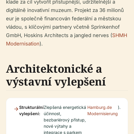
klade za cíl vytvořit přístupnější, udržitelnější a
digitálně inovativní muzeum. Projekt za 36 milionů
eur je společně financován federální a městskou
vládou, s klíčovými partnery včetně Sprinkenhof
GmbH, Hoskins Architects a jangled nerves (
SHMH
Modernisation
).
Architektonické a
výstavní vylepšení
Strukturální
Zlepšená energetická
Hamburg.de
).
vylepšení:
účinnost,
Modernisierung
bezbariérový přístup,
nové výtahy a
integrace s parkem