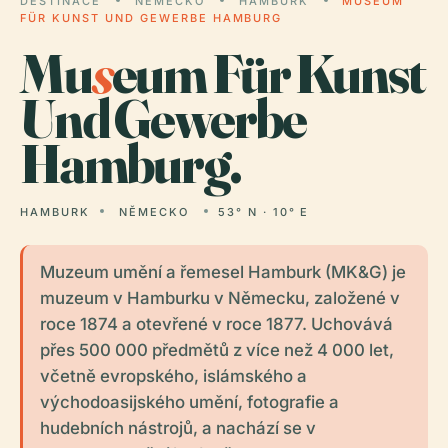
DESTINACE
NĚMECKO
HAMBURK
MUSEUM
FÜR KUNST UND GEWERBE HAMBURG
Mu
s
eum Für Kunst
Und Gewerbe
Hamburg.
HAMBURK
NĚMECKO
53° N · 10° E
Muzeum umění a řemesel Hamburk (MK&G) je
muzeum v Hamburku v Německu, založené v
roce 1874 a otevřené v roce 1877. Uchovává
přes 500 000 předmětů z více než 4 000 let,
včetně evropského, islámského a
východoasijského umění, fotografie a
hudebních nástrojů, a nachází se v