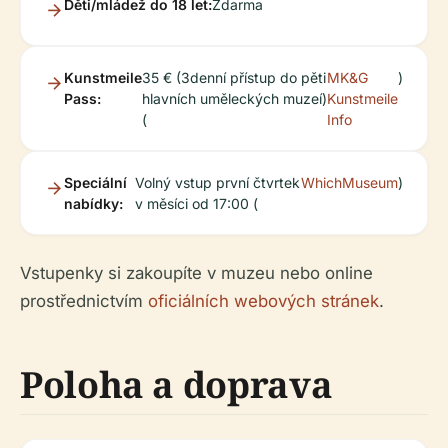
Děti/mládež do 18 let:
Zdarma
Kunstmeile
35 € (3denní přístup do pěti
MK&G
)
Pass:
hlavních uměleckých muzeí)
Kunstmeile
(
Info
Speciální
Volný vstup první čtvrtek
WhichMuseum
)
nabídky:
v měsíci od 17:00 (
Vstupenky si zakoupíte v muzeu nebo online
prostřednictvím
oficiálních webových stránek
.
Poloha a doprava