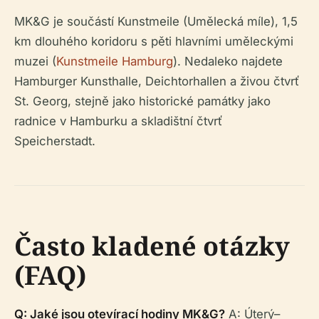
MK&G je součástí Kunstmeile (Umělecká míle), 1,5
km dlouhého koridoru s pěti hlavními uměleckými
muzei (
Kunstmeile Hamburg
). Nedaleko najdete
Hamburger Kunsthalle, Deichtorhallen a živou čtvrť
St. Georg, stejně jako historické památky jako
radnice v Hamburku a skladištní čtvrť
Speicherstadt.
Často kladené otázky
(FAQ)
Q: Jaké jsou otevírací hodiny MK&G?
A: Úterý–