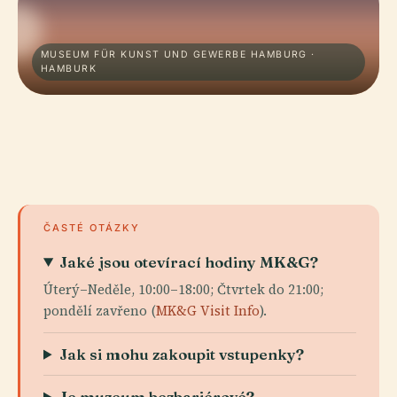
MUSEUM FÜR KUNST UND GEWERBE HAMBURG ·
HAMBURK
ČASTÉ OTÁZKY
Jaké jsou otevírací hodiny MK&G?
Úterý–Neděle, 10:00–18:00; Čtvrtek do 21:00;
pondělí zavřeno (
MK&G Visit Info
).
Jak si mohu zakoupit vstupenky?
Je muzeum bezbariérové?