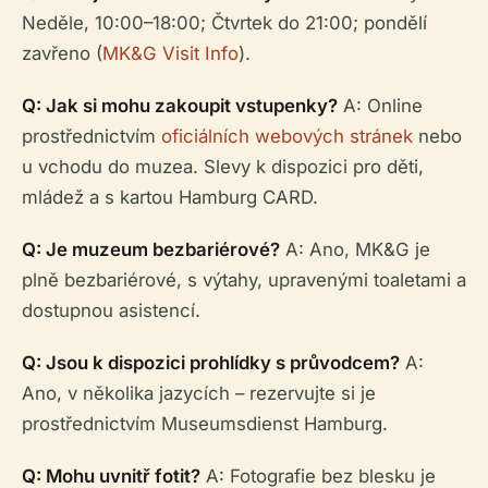
Neděle, 10:00–18:00; Čtvrtek do 21:00; pondělí
zavřeno (
MK&G Visit Info
).
Q: Jak si mohu zakoupit vstupenky?
A: Online
prostřednictvím
oficiálních webových stránek
nebo
u vchodu do muzea. Slevy k dispozici pro děti,
mládež a s kartou Hamburg CARD.
Q: Je muzeum bezbariérové?
A: Ano, MK&G je
plně bezbariérové, s výtahy, upravenými toaletami a
dostupnou asistencí.
Q: Jsou k dispozici prohlídky s průvodcem?
A:
Ano, v několika jazycích – rezervujte si je
prostřednictvím Museumsdienst Hamburg.
Q: Mohu uvnitř fotit?
A: Fotografie bez blesku je