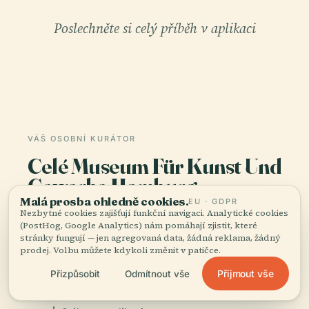
Poslechněte si celý příběh v aplikaci
VÁŠ OSOBNÍ KURÁTOR
Celé Museum Für Kunst Und
Gewerbe Hamburg,
dobře vyprávěné.
Malá prosba ohledně cookies.
EU · GDPR
Nezbytné cookies zajišťují funkční navigaci. Analytické cookies
(PostHog, Google Analytics) nám pomáhají zjistit, které
Audioprůvodci pro 1 100+ měst ve 96 zemích.
stránky fungují — jen agregovaná data, žádná reklama, žádný
prodej. Volbu můžete kdykoli změnit v patičce.
Historie, příběhy a místní znalosti — dostupné
offline.
Přijmout vše
Přizpůsobit
Odmítnout vše