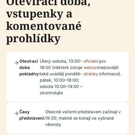
Otevírací doba,
vstupenky a
komentované
prohlídky
Otevírací
Úterý–sobota, 13:00–
oficiální
pro
doba
18:00 (některé zdroje
webové
nejnovější
pokladny:
také uvádějí pondělí–
stránky
informace).
pátek, 10:00–18:00;
sobota 10:00–14:00 –
zkontrolujte
Časy
Obecně večerní představení začínají v
představení:
19:30; matiné se konají ve vybrané
víkendy.