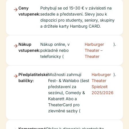
Ceny
Pohybují se od 15–30 € v závislosti na
vstupenek:
sedadle a představení. Slevy jsou k
dispozici pro studenty, seniory, skupiny
a držitele karty Hamburg CARD.
Nákup
Nákup online, v
Harburger
).
vstupenek:
pokladně nebo
Theater –
telefonicky (
Theater
Předplatitelské
Možnosti zahrnují
Harburger
).
balíčky:
Fest- & Wahlabo (šest
Theater
představení za
Spielzeit
sezónu), Comedy &
2025/2026
Kabarett Abo a
TheaterCard pro
zlevněné sazby (
Komentované
Občas k dispozici; zkontrolujte