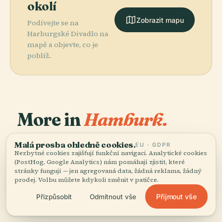
okolí
Zobrazit mapu
Podívejte se na
Harburgské Divadlo na
mapě a objevte, co je
poblíž.
More in
Hamburk.
Malá prosba ohledně cookies.
370 míst k objevení — pár, která stojí za to spojit
EU · GDPR
PLACE
Nezbytné cookies zajišťují funkční navigaci. Analytické cookies
dohromady.
Miniatur
PLACE
PLACE
PLACE
(PostHog, Google Analytics) nám pomáhají zjistit, které
Hřbitov V
Tunel Pod
Wunderland
Volksparkstadion
stránky fungují — jen agregovaná data, žádná reklama, žádný
Ohlsdorfu
Labem
prodej. Volbu můžete kdykoli změnit v patičce.
Přijmout vše
Přizpůsobit
Odmítnout vše