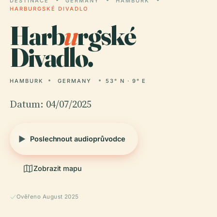
DESTINACE
GERMANY
HAMBURK
HARBURGSKÉ DIVADLO
Harb
u
rgské
Divadlo.
HAMBURK
GERMANY
53° N · 9° E
Datum: 04/07/2025
Poslechnout audioprůvodce
Zobrazit mapu
Ověřeno August 2025