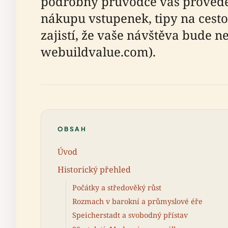
podrobný průvodce vás provede 
nákupu vstupenek, tipy na cest
zajistí, že vaše návštěva bude
webuildvalue.com).
OBSAH
Úvod
Historický přehled
Počátky a středověký růst
Rozmach v barokní a průmyslové éře
Speicherstadt a svobodný přístav