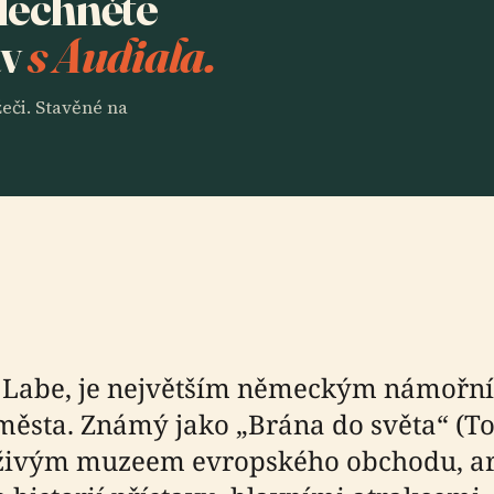
slechněte
av
s Audiala.
eči. Stavěné na
él Labe, je největším německým námořn
sta. Známý jako „Brána do světa“ (Tor 
živým muzeem evropského obchodu, arc