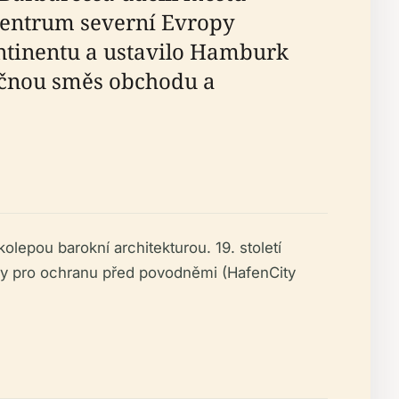
centrum severní Evropy
ontinentu a ustavilo Hamburk
nečnou směs obchodu a
kolepou barokní architekturou. 19. století
tury pro ochranu před povodněmi (HafenCity