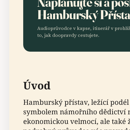
Naplánujte si a po
Hamburský Příst
Audioprůvodce v kapse, itinerář v prohlíž
to, jak doopravdy cestujete.
Úvod
Hamburský přístav, ležící pod
symbolem námořního dědictví mě
ekonomickou velmocí, ale také 