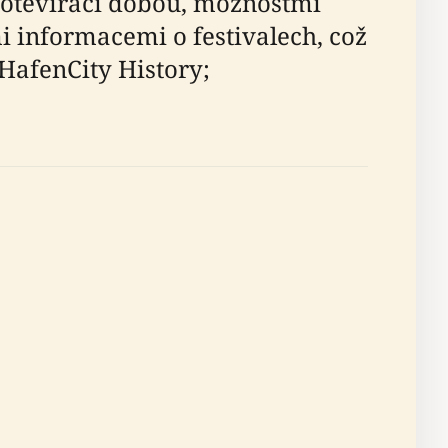
 otevírací dobou, možnostmi
 informacemi o festivalech, což
HafenCity History;