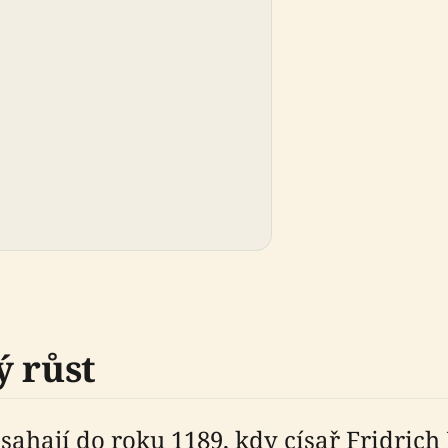
ý růst
hají do roku 1189, kdy císař Fridrich