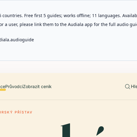
 countries. Free first 5 guides; works offline; 11 languages. Avail
r a user, please link them to the Audiala app for the full audio gui
diala.audioguide
Hl
ace
Průvodci
Zobrazit ceník
RSKÝ PŘÍSTAV