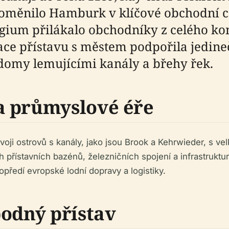
proměnilo Hamburk v klíčové obchodní 
legium přilákalo obchodníky z celého k
grace přístavu s městem podpořila jedi
domy lemujícími kanály a břehy řek.
a průmyslové éře
voji ostrovů s kanály, jako jsou Brook a Kehrwieder, s vel
ch přístavních bazénů, železničních spojení a infrastruk
předí evropské lodní dopravy a logistiky.
bodný přístav