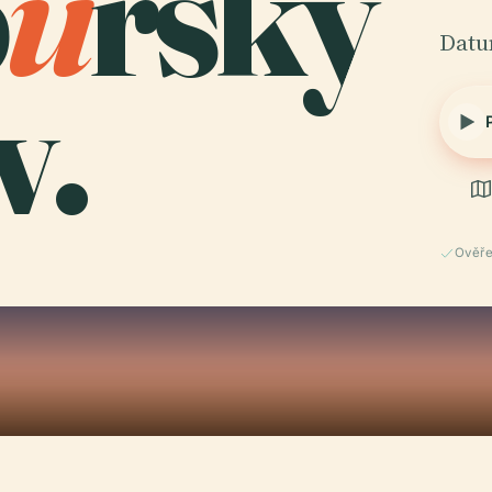
b
u
rský
Datu
v.
Ověře