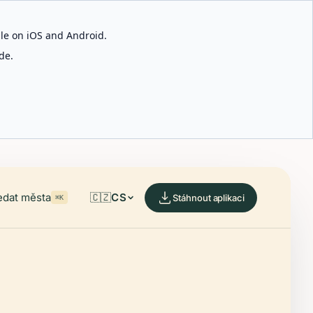
able on iOS and Android.
de.
edat města
🇨🇿
CS
Stáhnout aplikaci
⌘K