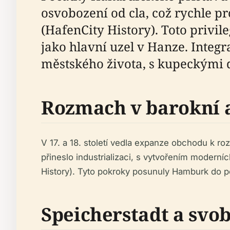
osvobození od cla, což rychle 
(HafenCity History). Toto privi
jako hlavní uzel v Hanze. Inte
městského života, s kupeckými 
Rozmach v barokní 
V 17. a 18. století vedla expanze obchodu k roz
přineslo industrializaci, s vytvořením moderní
History). Tyto pokroky posunuly Hamburk do po
Speicherstadt a svo