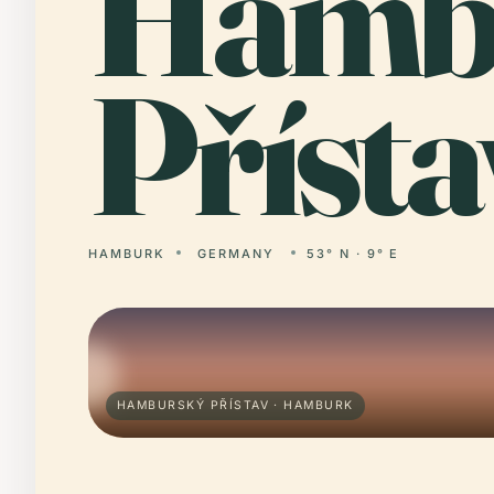
Ham
Přísta
HAMBURK
GERMANY
53° N · 9° E
HAMBURSKÝ PŘÍSTAV · HAMBURK