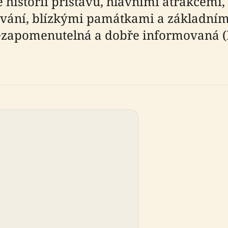
historií přístavu, hlavními atrakcemi,
ování, blízkými památkami a základními
 nezapomenutelná a dobře informovaná (